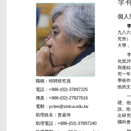
李
個人
九八六
究所）
大學，
化批評
與後結
究一年
學術作
職稱：特聘研究員
他的文
電話：+886-(02)-37897225
傳真：+886-(02)-27827616
礎。
電郵：yclee@sinica.edu.tw
說
。他
助理姓名：曾嘉琦
出研
國科會
助理電話：+886-(02)-37897240