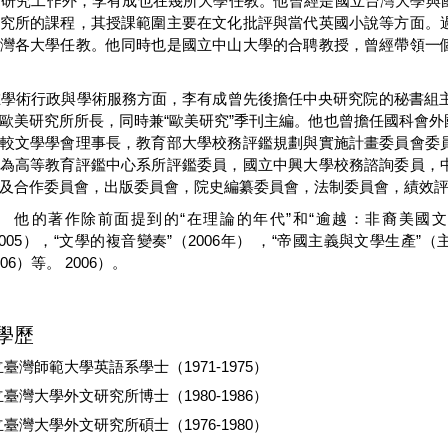
除研究工作外，李有成也在幾所大學任教。他曾經是國立台灣大學與
究所的課程，其授課範圍主要在文化批評與當代英國小說等方面。
灣各大學任教。他同時也是國立中山大學的合聘教授，曾經帶領一
在學術行政與學術服務方面，李有成曾先後擔任中央研究院的秘書組主
歐美研究所所長，同時兼“歐美研究”季刊主編。他也曾擔任國科會
較文學學會理事長，教育部大學校務評鑑規劃與實施計畫委員會委
為高等教育評鑑中心系所評鑑委員，國立中興大學校務諮詢委員，
及合作委員會，出版委員會，院史編纂委員會，法制委員會，績效
著作除前面提到的“在理論的年代”和“逾越：非裔美國文學
2005），“文學的複音變奏”（2006年） ，“帝國主義與文學生產”
06）等。 2006）。
學歷
臺灣師範大學英語系學士（1971-1975）
臺灣大學外文研究所博士（1980-1986）
臺灣大學外文研究所碩士（1976-1980）