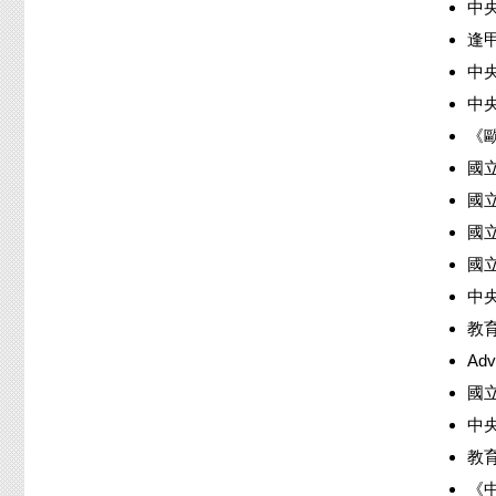
中
逢
中
中央
《歐
國
國
國立
國
中央
教
Adv
國
中
教
《中