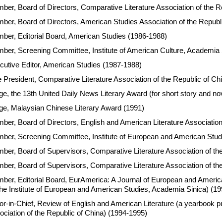
ber, Board of Directors, Comparative Literature Association of the 
ber, Board of Directors, American Studies Association of the Republ
ber, Editorial Board, American Studies (1986-1988)
ber, Screening Committee, Institute of American Culture, Academia 
cutive Editor, American Studies (1987-1988)
e President, Comparative Literature Association of the Republic of C
e, the 13th United Daily News Literary Award (for short story and no
ge, Malaysian Chinese Literary Award (1991)
ber, Board of Directors, English and American Literature Association
ber, Screening Committee, Institute of European and American Stud
ber, Board of Supervisors, Comparative Literature Association of th
ber, Board of Supervisors, Comparative Literature Association of th
ber, Editorial Board, EurAmerica: A Journal of European and American 
the Institute of European and American Studies, Academia Sinica) (1
tor-in-Chief, Review of English and American Literature (a yearbook p
ociation of the Republic of China) (1994-1995)