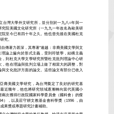
立台灣大學外文研究所，並分別於一九八○年與一
研究院美國文化研究所
（一九九一年改名為歐美研
究院至今已有四十年之久。他也曾先後在美國杜克
與研究
。
自傳著力甚深，其專著“逾越：非裔美國文學與文
在理論上偏向於形式主義
，受到符號學，結構主義
金
，到杜克大學文學研究所暨杜克批判理論中心研
大
，他在理論與批判立場上做了相當大的調整
，對
論與文化批評方面的論文。這些論文有部分已收入
動亞裔美國文學研究
，為台灣奠定了良好的研究基
。最近幾年，他也將研究領域逐漸轉向當代英國小
經兩次獲得行政院國家科學委員會（國科會）的傑
994）
，以及莊守耕文教基金會科學獎
（1996
，由
究成果獎或專題研究計畫補助
。