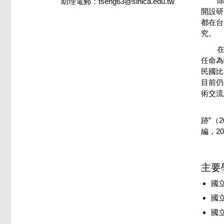
助理電郵：tseng63@sinica.edu.tw
開設研
都在台
究。
任命為
民國比
目前仍
術交流
他的
跡”（
編，20
主要
國立
國立
國立