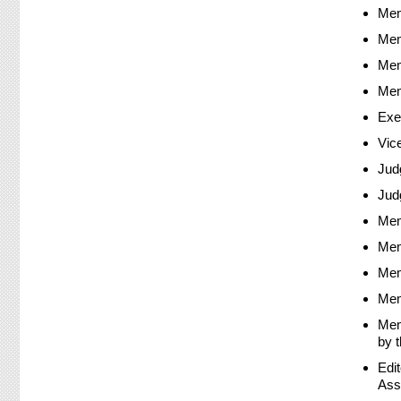
Mem
Mem
Mem
Mem
Exe
Vic
Judg
Jud
Mem
Mem
Mem
Mem
Mem
by 
Edi
Ass