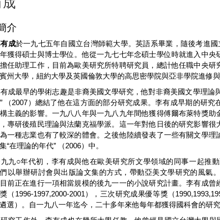
有成
簡介
李有成
於一九七五年自國立台灣師範大學。英語系畢業，隨後考進國
年獲得碩士與博士學位
。他從一九七七年念碩士學位時就進入中央
擔任助理工作，目前為歐美研究所特聘研究員，總計他任職中央研
賓州大學，紐約大學及英國倫敦大學的高思密學院與亞非學院進修
李有成最早的學術志趣是非裔美國文學研究，他對非裔美國文學理論與
”
（2007）
總結
了他在這方面的部分研究成果。李有成早期的研究
構主義的影響。一九八八年與一九八九年間他獲得傅爾布萊特獎助
，專研後殖民理論與法蘭克福學派。這一年對他日後的研究影響很
為一種志業也有了較深的體會。之後他陸續發表了一些有關文學理
集“在理論的年代”
（2006）
中。
一九九○年代初，李有成與他在歐美研究所文學領域的同事一起推
他們以舉辦研討會與出版論文集的方式
，帶動亞美文學研究的風氣
目前正在進行一項相當規模的後九一一的小說研究計畫
。李有成曾
究獎
（1996-1997,2000-2001）
，三次研究成果優等獎
（1990,1993,1
遴選
）
。自一九八一年迄今，二十多年來他每年都獲得國科會的研