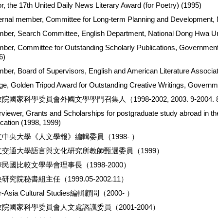
r, the 17th United Daily News Literary Award (for Poetry) (1995)
ernal member, Committee for Long-term Planning and Development, N
ber, Search Committee, English Department, National Dong Hwa Uni
ber, Committee for Outstanding Scholarly Publications, Government I
6)
ber, Board of Supervisors, English and American Literature Associati
ge, Golden Tripod Award for Outstanding Creative Writings, Governme
院國家科學委員會外國文學學門召集人（1998-2002, 2003. 9-2004. 
erviewer, Grants and Scholarships for postgraduate study abroad in th
cation (1998, 1999)
中央大學《人文學報》編輯委員（1998- ）
立交通大學語言與文化研究所教師甄選委員（1999）
民國比較文學學會理事長（1998-2000）
研究院秘書組主任（1999.05-2002.11）
er-Asia Cultural Studies編輯顧問（2000- ）
院國家科學委員會人文處諮議委員（2001-2004）