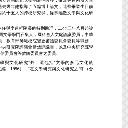
國立台灣師範大學的兼
任
教授，輪流在這兩所大學
過去幾年他指導了五篇博士論文，這些畢業生目前
個約十五人的跨校研究群，從事離散文學與文化研
任與李遠哲院長的特別助理，二○○三年八月起被
外國文學學門召集人，國科會人文處諮議委員，中華
員，教育部師範校院變更審議委員會委員等職務，
中央研究院評議會當然評議員，以及中央研究院學
評估委員會等數個委員會之委員。
與文化研究”外，還包括“文學的多元文化軌
（主編，1996），“在文學研究與文化研究之間”（合