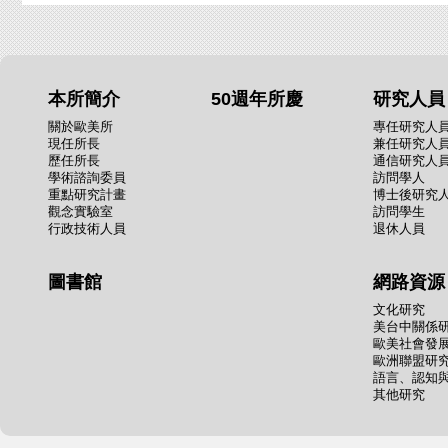
本所簡介
50週年所慶
研究人員
關於歐美所
專任研究人
現任所長
兼任研究人
歷任所長
通信研究人
學術諮詢委員
訪問學人
重點研究計畫
博士後研究
觀念實驗室
訪問學生
行政技術人員
退休人員
圖書館
網路資源
文化研究
美台中關係
歐美社會發
歐洲聯盟研
語言、認知
其他研究