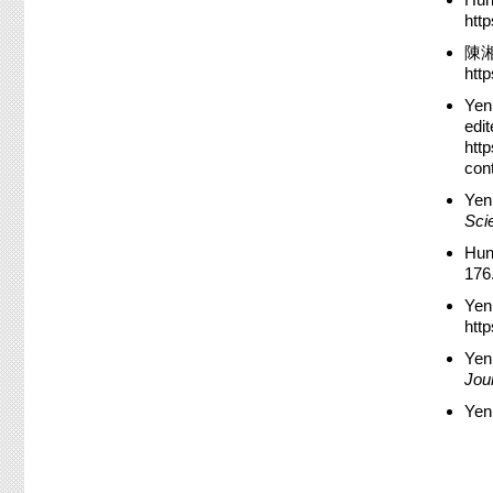
htt
陳湘
htt
Yen,
edi
htt
con
Yen,
Sci
Hun
176
Yen,
htt
Yen
Jour
Yen