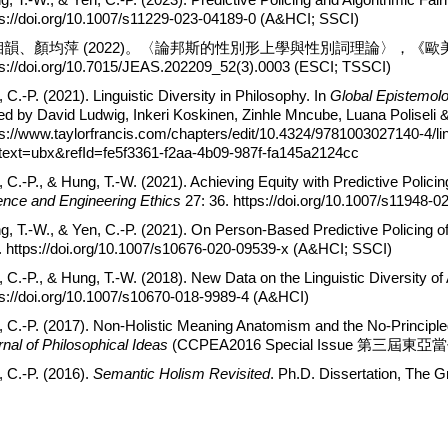
ps://doi.org/10.1007/s11229-023-04189-0 (A&HCI; SSCI)
韻、顏均萍 (2022)。〈論邦斯的性別形上學與性別詞理論〉，《歐美研
ps://doi.org/10.7015/JEAS.202209_52(3).0003 (ESCI; TSSCI)
 C.-P. (2021). Linguistic Diversity in Philosophy. In
Global Epistemolo
ted by David Ludwig, Inkeri Koskinen, Zinhle Mncube, Luana Poliseli 
ps://www.taylorfrancis.com/chapters/edit/10.4324/9781003027140-4/lin
text=ubx&refId=fe5f3361-f2aa-4b09-987f-fa145a2124cc
 C.-P., & Hung, T.-W. (2021). Achieving Equity with Predictive Polici
ence and Engineering Ethics
27: 36. https://doi.org/10.1007/s11948-
g, T.-W., & Yen, C.-P. (2021). On Person-Based Predictive Policing of
. https://doi.org/10.1007/s10676-020-09539-x (A&HCI; SSCI)
 C.-P., & Hung, T.-W. (2018). New Data on the Linguistic Diversity of
ps://doi.org/10.1007/s10670-018-9989-4 (A&HCI)
, C.-P. (2017). Non-Holistic Meaning Anatomism and the No-Principl
nal of Philosophical Ideas
(CCPEA2016 Special Issue 第三屆東亞
, C.-P. (2016).
Semantic Holism Revisited
. Ph.D. Dissertation, The G