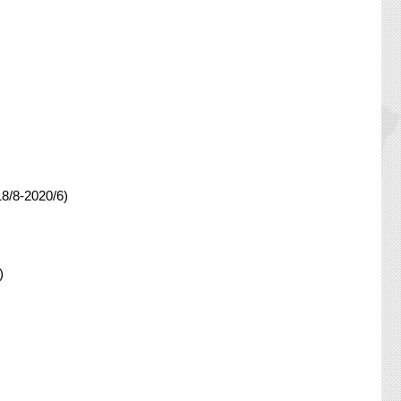
8-2020/6)
）
)