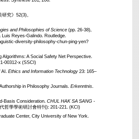
究》52(3)。
gies and Philosophies of Science
(pp. 26-38),
& Luis Reyes-Galindo. Routledge.
guistic-diversity-philosophy-chun-ping-yen?
ng Algorithms: A Social Safety Net Perspective.
021-00312-x (SSCI)
 AI.
Ethics and Information Technology
23: 165–
 Authorship in Philosophy Journals.
Erkenntnis
.
ed-Basis Consideration.
CHUL HAK SA SANG -
當代哲學學術研討會特刊): 201-221. (KCI)
raduate Center, City University of New York.