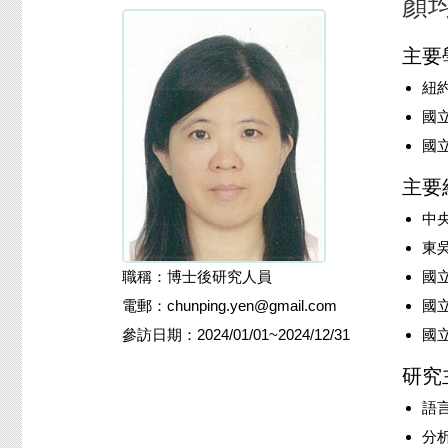
顏
主要
紐約
國立
國立
主要
中央
東
職稱：博士後研究人員
國立
電郵：chunping.yen@gmail.com
國立
參訪日期：2024/01/01~2024/12/31
國立
研究
語
分