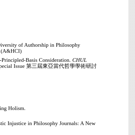
iversity of Authorship in Philosophy
-4 (A&HCI)
Principled-Basis Consideration.
CHUL
 Special Issue 第三屆東亞當代哲學學術研討
ning Holism.
tic Injustice in Philosophy Journals: A New