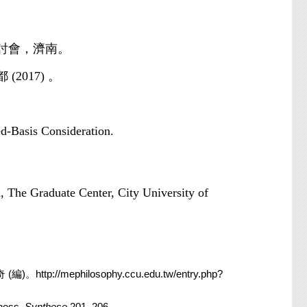
討會，濟南。
017) 。
d-Basis Consideration.
n, The Graduate Center, City University of
/mephilosophy.ccu.edu.tw/entry.php?
rness.
Synthese
201, 206.