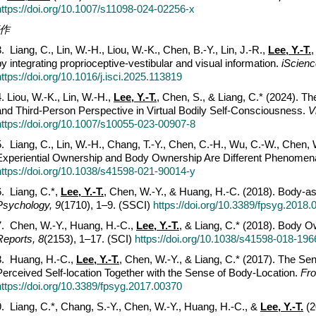
https://doi.org/10.1007/s11098-024-02256-x
作
3. Liang, C., Lin, W.-H., Liou, W.-K., Chen, B.-Y., Lin, J.-R.,
Lee, Y.-T.
,
by integrating proprioceptive-vestibular and visual information.
iScienc
https://doi.org/10.1016/j.isci.2025.113819
4. Liou, W.-K., Lin, W.-H.,
Lee, Y.-T.
, Chen, S., & Liang, C.* (2024). T
and Third-Person Perspective in Virtual Bodily Self-Consciousness.
V
https://doi.org/10.1007/s10055-023-00907-8
5. Liang, C., Lin, W.-H., Chang, T.-Y., Chen, C.-H., Wu, C.-W., Chen,
Experiential Ownership and Body Ownership Are Different Phenomen
https://doi.org/10.1038/s41598-021-90014-y
6. Liang, C.*,
Lee, Y.-T.
, Chen, W.-Y., & Huang, H.-C. (2018). Body-as
Psychology
, 9
(1710), 1–9. (SSCI)
https://doi.org/10.3389/fpsyg.2018.
7. Chen, W.-Y., Huang, H.-C.,
Lee, Y.-T.
, & Liang, C.* (2018). Body O
Reports
, 8
(2153), 1–17. (SCI)
https://doi.org/10.1038/s41598-018-196
8. Huang, H.-C.,
Lee, Y.-T.
, Chen, W.-Y., & Liang, C.* (2017). The Se
Perceived Self-location Together with the Sense of Body-Location.
Fro
https://doi.org/10.3389/fpsyg.2017.00370
9. Liang, C.*, Chang, S.-Y., Chen, W.-Y., Huang, H.-C., &
Lee, Y.-T.
(2