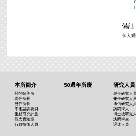
備註
個人網
本所簡介
50週年所慶
研究人員
關於歐美所
專任研究人
現任所長
兼任研究人
歷任所長
通信研究人
學術諮詢委員
訪問學人
重點研究計畫
博士後研究
觀念實驗室
訪問學生
行政技術人員
退休人員