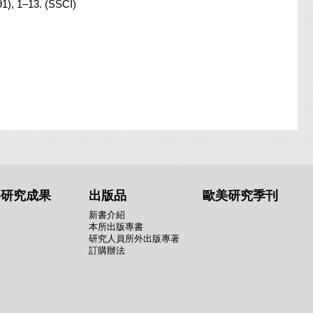
91), 1–13. (SSCI)
要研究成果
出版品
歐美研究季刊
新書介紹
本所出版專書
研究人員所外出版專著
訂購辦法