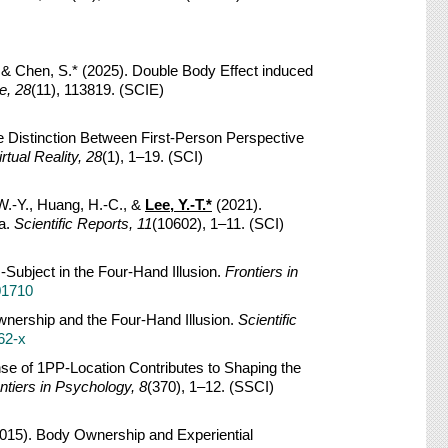
 & Chen, S.* (2025). Double Body Effect induced
e, 28
(11), 113819. (SCIE)
he Distinction Between First-Person Perspective
irtual Reality, 28
(1), 1–19. (SCI)
 W.-Y., Huang, H.-C., &
Lee, Y.-T.*
(2021).
a.
Scientific Reports, 11
(10602), 1–11. (SCI)
-Subject in the Four-Hand Illusion.
Frontiers in
01710
wnership and the Four-Hand Illusion.
Scientific
62-x
nse of 1PP-Location Contributes to Shaping the
ntiers in Psychology
, 8
(370), 1–12. (SSCI)
015). Body Ownership and Experiential