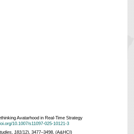
Rethinking Avatarhood in Real-Time Strategy
/doi.org/10.1007/s11097-025-10121-3
tudies, 181
(12), 3477–3498. (A&HCI)