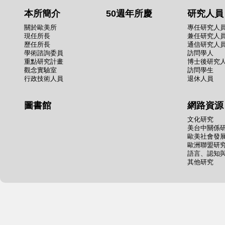
本所簡介
50週年所慶
研究人員
關於歐美所
專任研究人
現任所長
兼任研究人
歷任所長
通信研究人
學術諮詢委員
訪問學人
重點研究計畫
博士後研究
觀念實驗室
訪問學生
行政技術人員
退休人員
圖書館
網路資源
文化研究
美台中關係
歐美社會發
歐洲聯盟研
語言、認知
其他研究