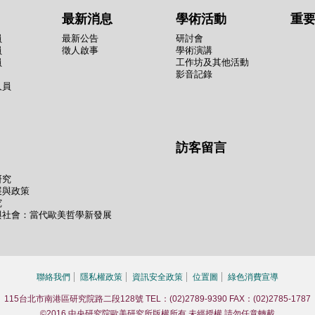
最新消息
學術活動
重
員
最新公告
研討會
員
徵人啟事
學術演講
員
工作坊及其他活動
影音記錄
人員
訪客留言
研究
展與政策
究
與社會：當代歐美哲學新發展
聯絡我們
隱私權政策
資訊安全政策
位置圖
綠色消費宣導
115台北市南港區研究院路二段128號 TEL：(02)2789-9390 FAX：(02)2785-1787
©2016 中央研究院歐美研究所版權所有 未經授權 請勿任意轉載