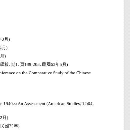
3月)
4月)
月)
 期1, 頁189-203, 民國63年5月)
ference on the Comparative Study of the Chinese
te 1940.s: An Assessment (American Studies, 12:04,
2月)
民國75年)