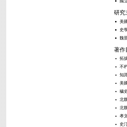
國立
研究
美
史
魏
著作
拓
不
知
美
穢史
北魏
北魏
孝文
史汀