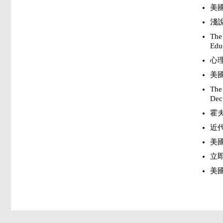
美國
淺說
The
Edu
心理
美國
The 
Dec
霍夫
近代
美國
立即
美國