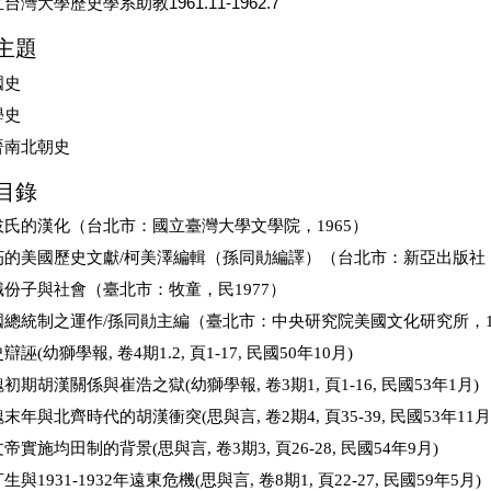
台灣大學歷史學系助教1961.11-1962.7
主題
國史
學史
晉南北朝史
目錄
拔氏的漢化（台北市：國立臺灣大學文學院，1965）
朽的美國歷史文獻/柯美澤編輯（孫同勛編譯）（台北市：新亞出版社，
識份子與社會（臺北市：牧童，民1977）
國總統制之運作/孫同勛主編（臺北市：中央研究院美國文化研究所，1
辯誣(幼獅學報, 卷4期1.2, 頁1-17, 民國50年10月)
初期胡漢關係與崔浩之獄(幼獅學報, 卷3期1, 頁1-16, 民國53年1月)
末年與北齊時代的胡漢衝突(思與言, 卷2期4, 頁35-39, 民國53年11月
帝實施均田制的背景(思與言, 卷3期3, 頁26-28, 民國54年9月)
生與1931-1932年遠東危機(思與言, 卷8期1, 頁22-27, 民國59年5月)