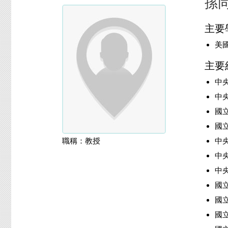
孫
主要
美
主要
中
中
國
國立
職稱：教授
中央
中央
中央
國立
國立
國立