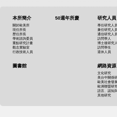
本所簡介
50週年所慶
研究人員
關於歐美所
專任研究人
現任所長
兼任研究人
歷任所長
通信研究人
學術諮詢委員
訪問學人
重點研究計畫
博士後研究
觀念實驗室
訪問學生
行政技術人員
退休人員
圖書館
網路資源
文化研究
美台中關係
歐美社會發
歐洲聯盟研
語言、認知
其他研究