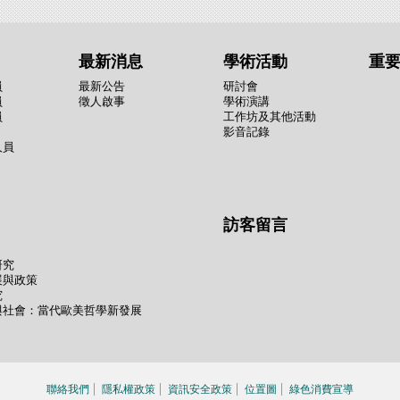
最新消息
學術活動
重
員
最新公告
研討會
員
徵人啟事
學術演講
員
工作坊及其他活動
影音記錄
人員
訪客留言
研究
展與政策
究
與社會：當代歐美哲學新發展
聯絡我們
隱私權政策
資訊安全政策
位置圖
綠色消費宣導