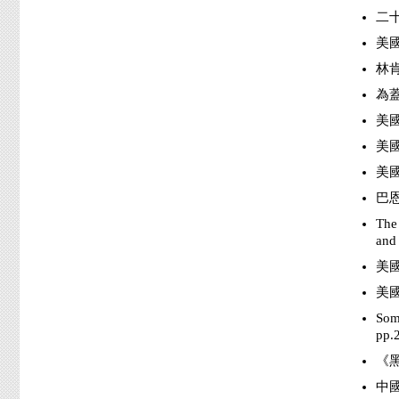
二十
美國
林肯
為蓋
美國
美國
美國
巴恩
The
and
美國
美國
Som
pp.
《黑
中國