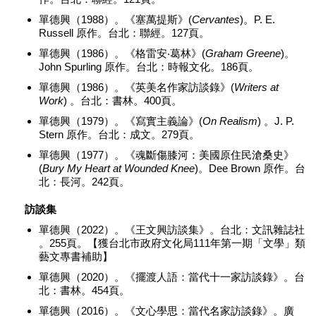
單德興（1988）。《塞萬提斯》(
Cervantes
)。P. E.
Russell 原作。台北：聯經。127頁。
單德興（1986）。《格雷安‧葛林》(
Graham Greene
)。
John Spurling 原作。台北：時報文化。186頁。
單德興（1986）。《英美名作家訪談錄》(
Writers at
Work
) 。台北：書林。400頁。
單德興（1979）。《寫實主義論》(
On Realism
) 。J. P.
Stern 原作。台北：成文。279頁。
單德興（1977）。《魂斷傷膝河：美國原住民滄桑史》
(
Bury My Heart at Wounded Knee
)。Dee Brown 原作。台
北：長河。242頁。
訪談集
單德興（2022）。《王文興訪談集》。台北：文訊雜誌社
。255頁。【獲台北市政府文化局111年第一期「文學」類
藝文專書補助】
單德興（2020）。《擺渡人語：當代十一家訪談錄》。台
北：書林。454頁。
單德興（2016）。《文心學思：當代名家訪談錄》。廣