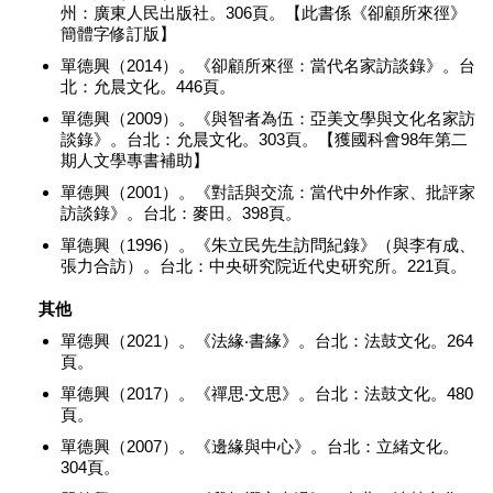
州：廣東人民出版社。306頁。【此書係《卻顧所來徑》
簡體字修訂版】
單德興（2014）。《卻顧所來徑：當代名家訪談錄》。台
北：允晨文化。446頁。
單德興（2009）。《與智者為伍：亞美文學與文化名家訪
談錄》。台北：允晨文化。303頁。【獲國科會98年第二
期人文學專書補助】
單德興（2001）。《對話與交流：當代中外作家、批評家
訪談錄》。台北：麥田。398頁。
單德興（1996）。《朱立民先生訪問紀錄》（與李有成、
張力合訪）。台北：中央研究院近代史研究所。221頁。
其他
單德興（2021）。《法緣‧書緣》。台北：法鼓文化。264
頁。
單德興（2017）。《禪思‧文思》。台北：法鼓文化。480
頁。
單德興（2007）。《邊緣與中心》。台北：立緒文化。
304頁。