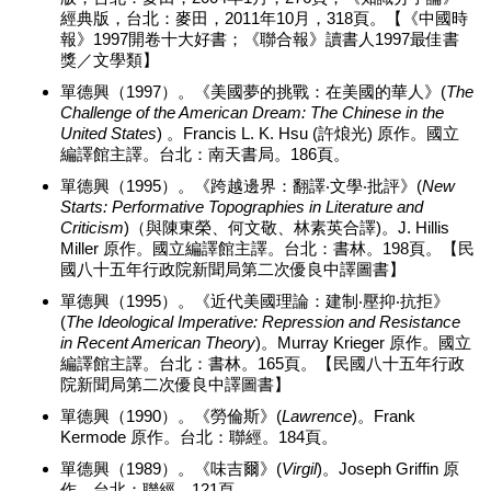
經典版，台北：麥田，2011年10月，318頁。【《中國時
報》1997開卷十大好書；《聯合報》讀書人1997最佳書
獎／文學類】
單德興（1997）。《美國夢的挑戰：在美國的華人》(
The
Challenge of the American Dream: The Chinese in the
United States
) 。Francis L. K. Hsu (許烺光) 原作。國立
編譯館主譯。台北：南天書局。186頁。
單德興（1995）。《跨越邊界：翻譯‧文學‧批評》(
New
Starts: Performative Topographies in Literature and
Criticism
)（與陳東榮、何文敬、林素英合譯)。J. Hillis
Miller 原作。國立編譯館主譯。台北：書林。198頁。【民
國八十五年行政院新聞局第二次優良中譯圖書】
單德興（1995）。《近代美國理論：建制‧壓抑‧抗拒》
(
The Ideological Imperative: Repression and Resistance
in Recent American Theory
)。Murray Krieger 原作。國立
編譯館主譯。台北：書林。165頁。【民國八十五年行政
院新聞局第二次優良中譯圖書】
單德興（1990）。《勞倫斯》(
Lawrence
)。Frank
Kermode 原作。台北：聯經。184頁。
單德興（1989）。《味吉爾》(
Virgil
)。Joseph Griffin 原
作。台北：聯經。121頁。