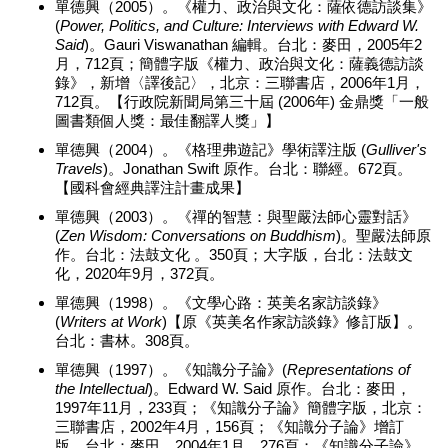
單德興（2005）。《權力、政治與文化：薩依德訪談集》
(
Power, Politics, and Culture: Interviews with Edward W.
Said
)。Gauri Viswanathan 編輯。台北：麥田，2005年2
月，712頁；簡體字版《權力、政治與文化：薩義德訪談
錄》，新增〈譯後記〉，北京：三聯書店，2006年1月，
712頁。【行政院新聞局第三十屆 (2006年) 金鼎獎「一般
圖書類個人獎：最佳翻譯人獎」】
單德興（2004）。《格理弗遊記》學術譯注版 (
Gulliver's
Travels
)。Jonathan Swift 原作。台北：聯經。672頁。
【國科會經典譯注計畫成果】
單德興（2003）。《禪的智慧：與聖嚴法師心靈對話》
(
Zen Wisdom: Conversations on Buddhism
)。聖嚴法師原
作。台北：法鼓文化 。350頁；大字版，台北：法鼓文
化，2020年9月，372頁。
單德興（1998）。《文學心路：英美名家訪談錄》
(
Writers at Work
)【原《英美名作家訪談錄》修訂版】。
台北：書林。308頁。
單德興（1997）。《知識分子論》(
Representations of
the Intellectual
)。Edward W. Said 原作。台北：麥田，
1997年11月，233頁；《知識分子論》簡體字版，北京：
三聯書店，2002年4月，156頁；《知識分子論》增訂
版，台北：麥田，2004年1月，276頁；《知識分子論》