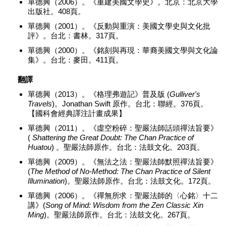
單德興（2006）。《重建美國文學史》。北京：北京大學
出版社。408頁。
單德興（2001）。《反動與重演：美國文學史與文化批
評》。台北：書林。317頁。
單德興（2000）。《銘刻與再現：華裔美國文學與文化論
集》。台北：麥田。411頁。
翻譯
單德興（2013）。《格理弗遊記》普及版 (
Gulliver's
Travels
)。Jonathan Swift 原作。台北：聯經。376頁。
【國科會經典譯注計畫成果】
單德興（2011）。《虛空粉碎：聖嚴法師話頭禪法旨要》
(
Shattering the Great Doubt: The Chan Practice of
Huatou
) 。聖嚴法師原作。台北：法鼓文化。203頁。
單德興（2009）。《無法之法：聖嚴法師默照禪法旨要》
(
The Method of No-Method: The Chan Practice of Silent
Illumination
)。聖嚴法師原作。台北：法鼓文化。172頁。
單德興（2006）。《禪無所求：聖嚴法師的〈心銘〉十二
講》(
Song of Mind: Wisdom from the Zen Classic Xin
Ming
)。聖嚴法師原作。台北：法鼓文化。267頁。