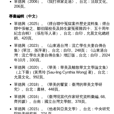
單德興（2006）。《我打禪家走過》。台北：法鼓文化。
206頁。
專書編輯（中文）
單德興（2025）。《煙台聯中冤獄案件歷史資料集：煙台
聯中張敏之、鄒伯陽校長及師生蒙冤罹難四十、五十周年
紀念合輯》（張彤等人著）。台北：自印，允晨文化總經
銷。420頁。
單德興（2023）。《山東過台灣：流亡學生夫妻自傳合
集》(單汶、孫萍著) 。台北：自印。248頁；《山東過台
灣：流亡學生夫妻自傳合集》增訂版，台北：自印，2024
年10月，330頁。
單德興（2020）。《華美：華美及離散華文文學論文集》
（上下冊）(黃秀玲 [Sau-ling Cynthia Wong] 著) 。台北：
允晨文化。992頁。
單德興（2018）。《華美的饗宴：臺灣的華美文學研
究》。台北：書林。448頁。
單德興（2016）。《臺灣現當代作家研究資料彙編, 68,
齊邦媛》。台南：國立台灣文學館。378頁。
單德興（2015）。《他者與亞美文學》。台北：中央研究
院歐美研究所。274 頁。