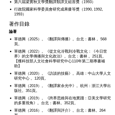
第六屆梁實秋文學獎翻譯類譯文組首獎（1993）
行政院國家科學委員會研究成果優等獎（1990, 1992,
1993）
著作目錄
論著
單德興（2025）。《翻譯與傳播》。台北：書林 。568
頁。
單德興（2022）。《從文化冷戰到冷戰文化：《今日世
界》的文學傳播與文化政治》。台北：書林 。251頁。
【獲科技部人文社會科學研究中心110年第二期專書補
助】
單德興（2020）。《訪談的技藝》。高雄：中山大學人文
研究中心 。120頁。
單德興（2019）。《翻譯家余光中》。杭州：浙江大學出
版社。351頁。
單德興（2019）。《跨界思維與在地實踐：亞美文學研究
的多重視角》。台北：書林。352頁。
單德興（2016）。《翻譯與評介》。台北：書林。264