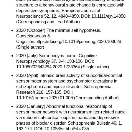
structure to a behavioural state change is correlated with
depressive symptoms. European Journal of
Neuroscience 52, 12, 4840-4850. DOI: 10.1111/ejn.14858
(Corresponding and Lead Author)
2020 (October) The minimal self hypothesis.
Consciousness &
Cognition.https://doi.org/10.1016/j.concog.2020.103029
(Single author)
2020 (July) Somebody is home. Cognitive
Neuropsychology 37, 3-4, 193-196. DOI:
10.1080/02643294.2020.1738364 (Single author).
2020 (April) Intrinsic brain activity of subcortical-cortical
sensorimotor system and psychomotor alterations in
schizophrenia and bipolar disorder. Schizophrenia
Research 218, 157-165. DOI:
10.1016/j.schres.2020.01.009 (Corresponding Author)
2020 (January) Abnormal functional relationship of
sensorimotor network with neurotransmitter-related nuclei
via subcortical-cortical loops in manic and depressive
phases of bipolar disorder. Schizophrenia Bulletin 46, 1,
163-174. DOI: 10.1093/schbul/sbz035