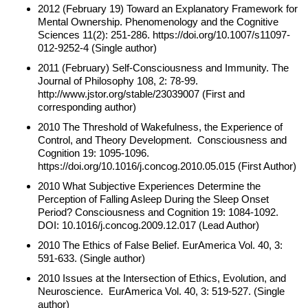
2012 (February 19) Toward an Explanatory Framework for
Mental Ownership. Phenomenology and the Cognitive
Sciences 11(2): 251-286. https://doi.org/10.1007/s11097-
012-9252-4 (Single author)
2011 (February) Self-Consciousness and Immunity. The
Journal of Philosophy 108, 2: 78-99.
http://www.jstor.org/stable/23039007 (First and
corresponding author)
2010 The Threshold of Wakefulness, the Experience of
Control, and Theory Development. Consciousness and
Cognition 19: 1095-1096.
https://doi.org/10.1016/j.concog.2010.05.015 (First Author)
2010 What Subjective Experiences Determine the
Perception of Falling Asleep During the Sleep Onset
Period? Consciousness and Cognition 19: 1084-1092.
DOI: 10.1016/j.concog.2009.12.017 (Lead Author)
2010 The Ethics of False Belief. EurAmerica Vol. 40, 3:
591-633. (Single author)
2010 Issues at the Intersection of Ethics, Evolution, and
Neuroscience. EurAmerica Vol. 40, 3: 519-527. (Single
author)