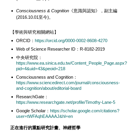
Consciousness & Cognition
《意識與認知》，副主編
(2016.10.01至今)。
【學術與研究相關網站】
ORCID：
https://orcid.org/0000-0002-8608-4270
Web of Science Researcher ID：R-8182-2019
中央研究院：
https://www.ea.sinica.edu.tw/Content_People_Page.aspx?
pid=4&uid=43&peoid=218
Consciousness and Cognition：
https://www.sciencedirect.com/journal/consciousness-
and-cognition/about/editorial-board
ResearchGate：
https://www.researchgate.net/profile/Timothy-Lane-5
Google Scholar：
https://scholar.google.com/citations?
user=tWFAqhEAAAAJ&hl=en
正在進行的重點研究計畫、神經哲學