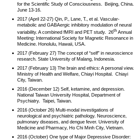
for the Scientific Study of Consciousness. Beijing, China.
June 13-16.
2017 (April 22-27) Qin, P., Lane, T., et al. Vascular-
metabolic and GABAergic inhibitory modulation of neural
th
variability. A combined fMRI and PET study. 26
Annual
Meeting: International Society for Magnetic Resonance in
Medicine. Honolulu, Hawaii, USA.
2017 (February 27) The concept of “self” in neuroscience
research. State University of Malang, Indonesia.
2017 (February 13) The brain and ethics: A personal view.
Ministry of Health and Welfare, Chiayi Hospital. Chiayi
City, Taiwan.
2016 (December 12) Self, ketamine, and depression.
National Taiwan University Hospital, Department of
Psychiatry. Taipei, Taiwan.
2016 (October 26) Multi-modal investigations of
neurological and psychiatric pathology. Neuroscience,
pulmonary diseases, and dengue fever. University of
Medicine and Pharmacy, Ho Chi Minh City, Vietnam.
2016 (October) One type of Major Depressive Disorder: