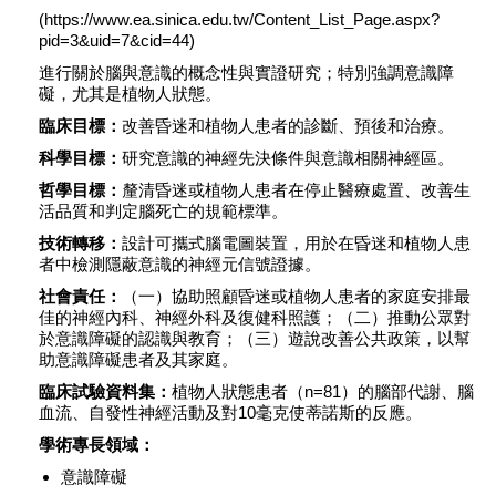
(https://www.ea.sinica.edu.tw/Content_List_Page.aspx?
pid=3&uid=7&cid=44)
進行關於腦與意識的概念性與實證研究；特別強調意識障
礙，尤其是植物人狀態。
臨床目標：
改善昏迷和植物人患者的診斷、預後和治療。
科學目標：
研究意識的神經先決條件與意識相關神經區。
哲學目標：
釐清昏迷或植物人患者在停止醫療處置、改善生
活品質和判定腦死亡的規範標準。
技術轉移：
設計可攜式腦電圖裝置，用於在昏迷和植物人患
者中檢測隱蔽意識的神經元信號證據。
社會責任：
（一）協助照顧昏迷或植物人患者的家庭安排最
佳的神經內科、神經外科及復健科照護；（二）推動公眾對
於意識障礙的認識與教育；（三）遊說改善公共政策，以幫
助意識障礙患者及其家庭。
臨床試驗資料集：
植物人狀態患者（n=81）的腦部代謝、腦
血流、自發性神經活動及對10毫克使蒂諾斯的反應。
學術專長領域：
意識障礙