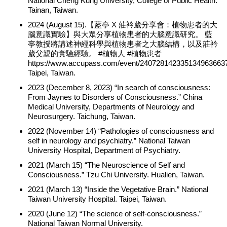
National Cheng Kung University, College of Public Health.
Tainan, Taiwan.
2024 (August 15).【藍亭 X 莊衿葳分享會：植物患者的大
腦意識實驗】與大眾分享植物患者的大腦意識研究。 藍
亭教授將講述神經科學與植物患者之大腦結構，以及莊衿
葳父親的實驗經驗。 #植物人 #植物患者
https://www.accupass.com/event/240728142335134963663
Taipei, Taiwan.
2023 (December 8, 2023) “In search of consciousness:
From Jaynes to Disorders of Consciousness.” China
Medical University, Departments of Neurology and
Neurosurgery. Taichung, Taiwan.
2022 (November 14) “Pathologies of consciousness and
self in neurology and psychiatry.” National Taiwan
University Hospital, Department of Psychiatry.
2021 (March 15) “The Neuroscience of Self and
Consciousness.” Tzu Chi University. Hualien, Taiwan.
2021 (March 13) “Inside the Vegetative Brain.” National
Taiwan University Hospital. Taipei, Taiwan.
2020 (June 12) “The science of self-consciousness.”
National Taiwan Normal University.