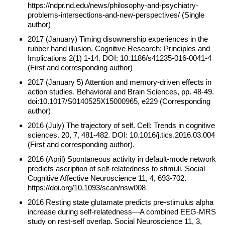
https://ndpr.nd.edu/news/philosophy-and-psychiatry-
problems-intersections-and-new-perspectives/ (Single
author)
2017 (January) Timing disownership experiences in the
rubber hand illusion. Cognitive Research: Principles and
Implications 2(1) 1-14. DOI: 10.1186/s41235-016-0041-4
(First and corresponding author)
2017 (January 5) Attention and memory-driven effects in
action studies. Behavioral and Brain Sciences, pp. 48-49.
doi:10.1017/S0140525X15000965, e229 (Corresponding
author)
2016 (July) The trajectory of self. Cell: Trends in cognitive
sciences. 20, 7, 481-482. DOI: 10.1016/j.tics.2016.03.004
(First and corresponding author).
2016 (April) Spontaneous activity in default-mode network
predicts ascription of self-relatedness to stimuli. Social
Cognitive Affective Neuroscience 11, 4, 693-702.
https://doi.org/10.1093/scan/nsw008
2016 Resting state glutamate predicts pre-stimulus alpha
increase during self-relatedness—A combined EEG-MRS
study on rest-self overlap. Social Neuroscience 11, 3,