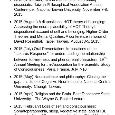
dissociate. Taiwan Philosophical Association Annual
Conference. National Taiwan University. November 7-8,
2015.
2015 (August) A dispositional HOT theory of belonging:
Assessing the neural plausibility of HOT Theory’s
dispositional account of self and belonging. Higher-Order
Theories and Mental Qualities: A conference in honor of
David Rosenthal. Taipei, Taiwan. August 3-5, 2015.
2015 (July) Oral Presentation: Implications of the
“Lazarus Response” for understanding the relationship
th
between for-me-ness and phenomenal characters. 19
Annual Meeting for the Association for the Scientific Study
of Consciousness. Paris, France. July 7-10.
2015 (May) Neuroscience and philosophy: Closing the
gap. Institute of Cognitive Neuroscience, National Central
University. Chungli, Taiwan.
2015 (April) Religion and the Brain. East Tennessee State
University—The Wayne G. Basler Lecture.
2015 (February) Loss of self and consciousness:
Somatoparaphrenia, sleep, vegetative state, and MTBI.