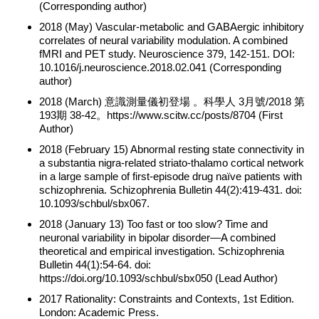
(Corresponding author)
2018 (May) Vascular-metabolic and GABAergic inhibitory
correlates of neural variability modulation. A combined
fMRI and PET study. Neuroscience 379, 142-151. DOI:
10.1016/j.neuroscience.2018.02.041 (Corresponding
author)
2018 (March) 意識測量儀初登場 。科學人 3月號/2018 第
193期 38-42。https://www.scitw.cc/posts/8704 (First
Author)
2018 (February 15) Abnormal resting state connectivity in
a substantia nigra-related striato-thalamo cortical network
in a large sample of first-episode drug naïve patients with
schizophrenia. Schizophrenia Bulletin 44(2):419-431. doi:
10.1093/schbul/sbx067.
2018 (January 13) Too fast or too slow? Time and
neuronal variability in bipolar disorder—A combined
theoretical and empirical investigation. Schizophrenia
Bulletin 44(1):54-64. doi:
https://doi.org/10.1093/schbul/sbx050 (Lead Author)
2017 Rationality: Constraints and Contexts, 1st Edition.
London: Academic Press.