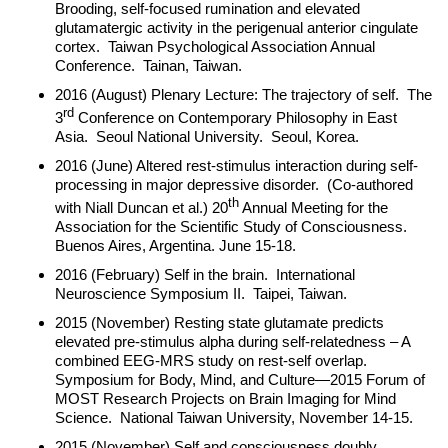
Brooding, self-focused rumination and elevated
glutamatergic activity in the perigenual anterior cingulate
cortex. Taiwan Psychological Association Annual
Conference. Tainan, Taiwan.
2016 (August) Plenary Lecture: The trajectory of self. The
rd
3
Conference on Contemporary Philosophy in East
Asia. Seoul National University. Seoul, Korea.
2016 (June) Altered rest-stimulus interaction during self-
processing in major depressive disorder. (Co-authored
th
with Niall Duncan et al.) 20
Annual Meeting for the
Association for the Scientific Study of Consciousness.
Buenos Aires, Argentina. June 15-18.
2016 (February) Self in the brain. International
Neuroscience Symposium II. Taipei, Taiwan.
2015 (November) Resting state glutamate predicts
elevated pre-stimulus alpha during self-relatedness – A
combined EEG-MRS study on rest-self overlap.
Symposium for Body, Mind, and Culture—2015 Forum of
MOST Research Projects on Brain Imaging for Mind
Science. National Taiwan University, November 14-15.
2015 (November) Self and consciousness doubly