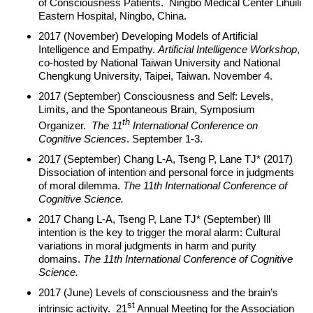
of Consciousness Patients. Ningbo Medical Center Lihuili
Eastern Hospital, Ningbo, China.
2017 (November) Developing Models of Artificial
Intelligence and Empathy.
Artificial Intelligence Workshop
,
co-hosted by National Taiwan University and National
Chengkung University, Taipei, Taiwan. November 4.
2017 (September) Consciousness and Self: Levels,
Limits, and the Spontaneous Brain, Symposium
th
Organizer.
The 11
International Conference on
Cognitive Sciences
. September 1-3.
2017 (September) Chang L-A, Tseng P, Lane TJ* (2017)
Dissociation of intention and personal force in judgments
of moral dilemma.
The 11th International Conference of
Cognitive Science.
2017 Chang L-A, Tseng P, Lane TJ* (September) Ill
intention is the key to trigger the moral alarm: Cultural
variations in moral judgments in harm and purity
domains.
The 11th International Conference of Cognitive
Science.
2017 (June) Levels of consciousness and the brain’s
st
intrinsic activity. 21
Annual Meeting for the Association