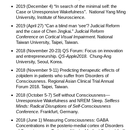
2019 (December 4) “In search of the minimal self: the
Case or Unresponsive Wakefulness”. National Yang Ming
University, Institute of Neuroscience.
2019 (April 27) “Can a blind man ‘see’? Judicial Reform
and the case of Chen Jingkai.”
Judicial Reform
Conference on Cortical Visual Impairment
. National
Taiwan University, Taipei, Taiwan.
2018 (November 20-23) QS Forum: Focus on innovation
and entrepreneurship.
QS-Apple2018
. Chung-Ang
University, Seoul, Korea.
2018 (November 9-11) Predicting therapeutic effects of
zolpidem in patients who suffer from Disorders of
Consciousness. Regional Asian Clinical Trial Annual
Forum 2018. Taipei, Taiwan.
2018 (October 5-7) Self without Consciousness—
Unresponsive Wakefulness and NREM Sleep.
Selfless
Minds: Radical Disruptions of Self-Consciousness
Conference
. Frankfurt, Germany.
2018 (June 1) Measuring Consciousness: GABA
Concentrations in the posterio-medial cortex of Disorders