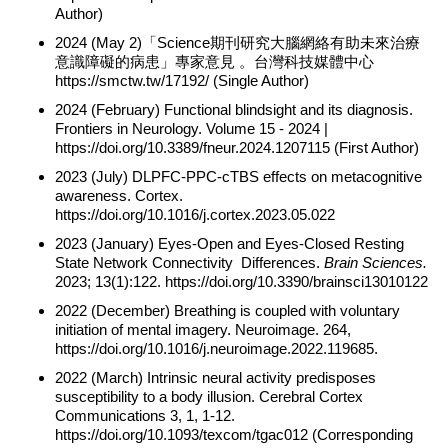
Author)
2024 (May 2)「Science期刊研究大腦網絡有助未來治療
意識障礙的病患」專家意見 。台灣科技媒體中心
https://smctw.tw/17192/ (Single Author)
2024 (February) Functional blindsight and its diagnosis.
Frontiers in Neurology. Volume 15 - 2024 |
https://doi.org/10.3389/fneur.2024.1207115 (First Author)
2023 (July) DLPFC-PPC-cTBS effects on metacognitive
awareness. Cortex.
https://doi.org/10.1016/j.cortex.2023.05.022
2023 (January) Eyes-Open and Eyes-Closed Resting
State Network Connectivity Differences.
Brain Sciences.
2023; 13(1):122. https://doi.org/10.3390/brainsci13010122
2022 (December) Breathing is coupled with voluntary
initiation of mental imagery. Neuroimage. 264,
https://doi.org/10.1016/j.neuroimage.2022.119685.
2022 (March) Intrinsic neural activity predisposes
susceptibility to a body illusion. Cerebral Cortex
Communications 3, 1, 1-12.
https://doi.org/10.1093/texcom/tgac012 (Corresponding