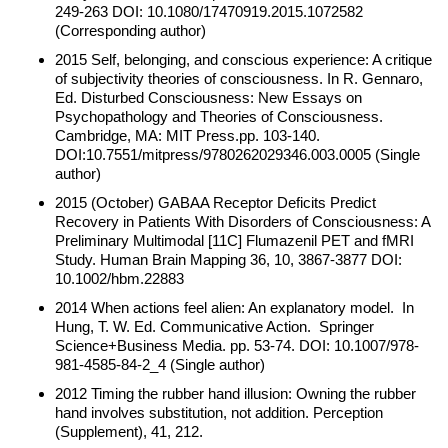
249-263 DOI: 10.1080/17470919.2015.1072582
(Corresponding author)
2015 Self, belonging, and conscious experience: A critique
of subjectivity theories of consciousness. In R. Gennaro,
Ed. Disturbed Consciousness: New Essays on
Psychopathology and Theories of Consciousness.
Cambridge, MA: MIT Press.pp. 103-140.
DOI:10.7551/mitpress/9780262029346.003.0005 (Single
author)
2015 (October) GABAA Receptor Deficits Predict
Recovery in Patients With Disorders of Consciousness: A
Preliminary Multimodal [11C] Flumazenil PET and fMRI
Study. Human Brain Mapping 36, 10, 3867-3877 DOI:
10.1002/hbm.22883
2014 When actions feel alien: An explanatory model. In
Hung, T. W. Ed. Communicative Action. Springer
Science+Business Media. pp. 53-74. DOI: 10.1007/978-
981-4585-84-2_4 (Single author)
2012 Timing the rubber hand illusion: Owning the rubber
hand involves substitution, not addition. Perception
(Supplement), 41, 212.