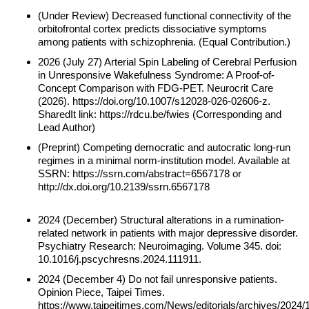
(Under Review) Decreased functional connectivity of the
orbitofrontal cortex predicts dissociative symptoms
among patients with schizophrenia. (Equal Contribution.)
2026 (July 27) Arterial Spin Labeling of Cerebral Perfusion
in Unresponsive Wakefulness Syndrome: A Proof-of-
Concept Comparison with FDG-PET. Neurocrit Care
(2026). https://doi.org/10.1007/s12028-026-02606-z.
SharedIt link: https://rdcu.be/fwies (Corresponding and
Lead Author)
(Preprint) Competing democratic and autocratic long-run
regimes in a minimal norm-institution model. Available at
SSRN: https://ssrn.com/abstract=6567178 or
http://dx.doi.org/10.2139/ssrn.6567178
2024 (December) Structural alterations in a rumination-
related network in patients with major depressive disorder.
Psychiatry Research: Neuroimaging. Volume 345. doi:
10.1016/j.pscychresns.2024.111911.
2024 (December 4) Do not fail unresponsive patients.
Opinion Piece, Taipei Times.
https://www.taipeitimes.com/News/editorials/archives/2024