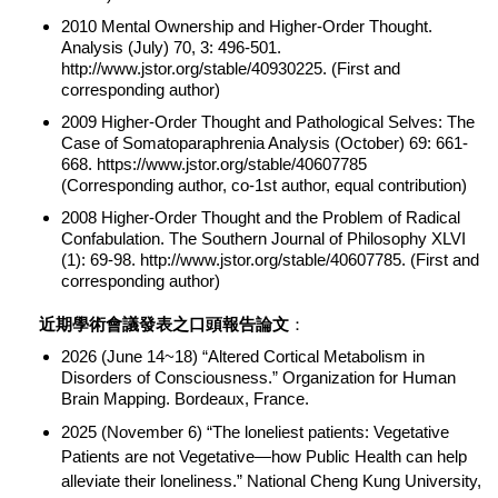
2010 Mental Ownership and Higher-Order Thought.
Analysis (July) 70, 3: 496-501.
http://www.jstor.org/stable/40930225. (First and
corresponding author)
2009 Higher-Order Thought and Pathological Selves: The
Case of Somatoparaphrenia Analysis (October) 69: 661-
668. https://www.jstor.org/stable/40607785
(Corresponding author, co-1st author, equal contribution)
2008 Higher-Order Thought and the Problem of Radical
Confabulation. The Southern Journal of Philosophy XLVI
(1): 69-98. http://www.jstor.org/stable/40607785. (First and
corresponding author)
近期學術會議發表之口頭報告論文
：
2026 (June 14~18) “Altered Cortical Metabolism in
Disorders of Consciousness.” Organization for Human
Brain Mapping. Bordeaux, France.
2025 (November 6) “The loneliest patients: Vegetative
Patients are not Vegetative—how Public Health can help
alleviate their loneliness.” National Cheng Kung University,