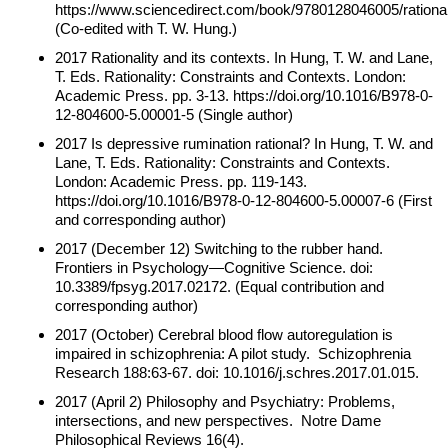
https://www.sciencedirect.com/book/9780128046005/rational
(Co-edited with T. W. Hung.)
2017 Rationality and its contexts. In Hung, T. W. and Lane,
T. Eds. Rationality: Constraints and Contexts. London:
Academic Press. pp. 3-13. https://doi.org/10.1016/B978-0-
12-804600-5.00001-5 (Single author)
2017 Is depressive rumination rational? In Hung, T. W. and
Lane, T. Eds. Rationality: Constraints and Contexts.
London: Academic Press. pp. 119-143.
https://doi.org/10.1016/B978-0-12-804600-5.00007-6 (First
and corresponding author)
2017 (December 12) Switching to the rubber hand.
Frontiers in Psychology—Cognitive Science. doi:
10.3389/fpsyg.2017.02172. (Equal contribution and
corresponding author)
2017 (October) Cerebral blood flow autoregulation is
impaired in schizophrenia: A pilot study. Schizophrenia
Research 188:63-67. doi: 10.1016/j.schres.2017.01.015.
2017 (April 2) Philosophy and Psychiatry: Problems,
intersections, and new perspectives. Notre Dame
Philosophical Reviews 16(4).