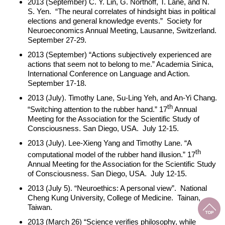
2013 (September) C. Y. Lin, G. Northoff, T. Lane, and N.
S. Yen. “The neural correlates of hindsight bias in political
elections and general knowledge events.” Society for
Neuroeconomics Annual Meeting, Lausanne, Switzerland.
September 27-29.
2013 (September) “Actions subjectively experienced are
actions that seem not to belong to me.” Academia Sinica,
International Conference on Language and Action.
September 17-18.
2013 (July). Timothy Lane, Su-Ling Yeh, and An-Yi Chang.
th
“Switching attention to the rubber hand.” 17
Annual
Meeting for the Association for the Scientific Study of
Consciousness. San Diego, USA. July 12-15.
2013 (July). Lee-Xieng Yang and Timothy Lane. “A
th
computational model of the rubber hand illusion.” 17
Annual Meeting for the Association for the Scientific Study
of Consciousness. San Diego, USA. July 12-15.
2013 (July 5). “Neuroethics: A personal view”. National
Cheng Kung University, College of Medicine. Tainan,
Taiwan.
2013 (March 26) “Science verifies philosophy, while