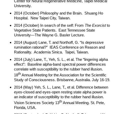
Center for Neural Regenerative Medicine, Taipei Medical
University.
2014 (October) Philosophy and the Brain. Shuang Ho
Hospital. New Taipei City, Taiwan.
2014 (October) In search of the self: From
The Exorcist
to
Vegetative State Patients. East Tennessee State
University—The Wayne G. Basler Lecture.
2014 (August) Lane, T. and Northoff, G. “Is depressive
rumination rational?” IEAS Conference on Reason and
Rationality. Academia Sinica. Taipei, Taiwan.
2014 (July) Lane, T., Yeh, S. L., et al. The “lingering alpha
effect”: Baseline alpha-band spectral power differences
correlate with susceptibility to the rubber hand illusion.
th
18
Annual Meeting for the Association for the Scientific
Study of Consciousness. Brisbanne, Australia. July 16-19.
2014 (May) Yeh, S. L., Lane, T., et al. Difference between
eyes-closed and eyes-open resting state alpha power is
an indicator of susceptibility to the rubber hand illusion.
th
Vision Sciences Society 13
Annual Meeting. St. Pete,
Florida, USA.