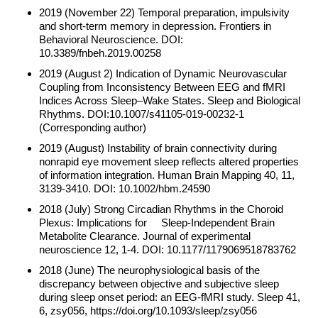
2019 (November 22) Temporal preparation, impulsivity
and short-term memory in depression. Frontiers in
Behavioral Neuroscience. DOI:
10.3389/fnbeh.2019.00258
2019 (August 2) Indication of Dynamic Neurovascular
Coupling from Inconsistency Between EEG and fMRI
Indices Across Sleep–Wake States. Sleep and Biological
Rhythms. DOI:10.1007/s41105-019-00232-1
(Corresponding author)
2019 (August) Instability of brain connectivity during
nonrapid eye movement sleep reflects altered properties
of information integration. Human Brain Mapping 40, 11,
3139-3410. DOI: 10.1002/hbm.24590
2018 (July) Strong Circadian Rhythms in the Choroid
Plexus: Implications for Sleep-Independent Brain
Metabolite Clearance. Journal of experimental
neuroscience 12, 1-4. DOI: 10.1177/1179069518783762
2018 (June) The neurophysiological basis of the
discrepancy between objective and subjective sleep
during sleep onset period: an EEG-fMRI study. Sleep 41,
6, zsy056, https://doi.org/10.1093/sleep/zsy056