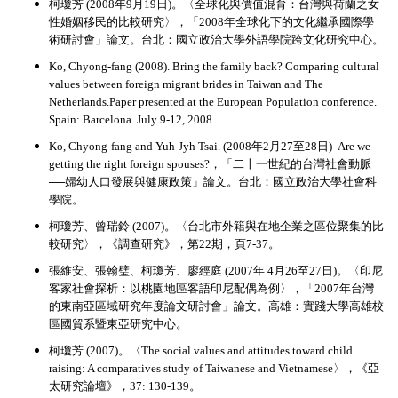
柯瓊芳 (2008年9月19日)。〈全球化與價值混育：台灣與荷蘭之女
性婚姻移民的比較研究〉，「2008年全球化下的文化繼承國際學
術研討會」論文。台北：國立政治大學外語學院跨文化研究中心。
Ko, Chyong-fang (2008).
Bring the family back? Comparing cultural
values between foreign migrant brides in Taiwan and The
Netherlands.Paper presented at the European Population conference.
Spain: Barcelona. July 9-12, 2008.
Ko, Chyong-fang and Yuh-Jyh Tsai. (2008
年2月27至28日) Are we
getting the right foreign spouses?，「二十一世紀的台灣社會動脈
──婦幼人口發展與健康政策」論文。台北：國立政治大學社會科
學院。
柯瓊芳、曾瑞鈴 (2007)。〈台北市外籍與在地企業之區位聚集的比
較研究〉，《調查研究》，第22期，頁7-37。
張維安、張翰璧、柯瓊芳、廖經庭 (2007年 4月26至27日)。〈印尼
客家社會探析：以桃園地區客語印尼配偶為例〉，「2007年台灣
的東南亞區域研究年度論文研討會」論文。高雄：實踐大學高雄校
區國貿系暨東亞研究中心。
柯瓊芳 (2007)。〈The social values and attitudes toward child
raising: A comparatives study of Taiwanese and Vietnamese〉，《亞
太研究論壇》，37: 130-139。