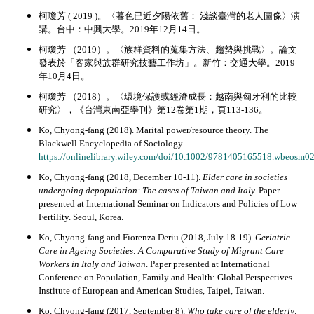
柯瓊芳 ( 2019 )。〈暮色已近夕陽依舊： 淺談臺灣的老人圖像〉演
講。台中：中興大學。2019年12月14日。
柯瓊芳 （2019）。〈族群資料的蒐集方法、趨勢與挑戰〉。論文
發表於「客家與族群研究技藝工作坊」。新竹：交通大學。2019
年10月4日。
柯瓊芳 （2018）。〈環境保護或經濟成長：越南與匈牙利的比較
研究〉，《台灣東南亞學刊》第12卷第1期，頁113-136。
Ko, Chyong-fang (2018). Marital power/resource theory. The
Blackwell Encyclopedia of Sociology.
https://onlinelibrary.wiley.com/doi/10.1002/9781405165518.wbeosm0
Ko, Chyong-fang (2018, December 10-11).
Elder care in societies
undergoing depopulation: The cases of Taiwan and Italy.
Paper
presented at International Seminar on Indicators and Policies of Low
Fertility. Seoul, Korea.
Ko, Chyong-fang and Fiorenza Deriu (2018, July 18-19).
Geriatric
Care in Ageing Societies: A Comparative Study of Migrant Care
Workers in Italy and Taiwan
. Paper presented at International
Conference on Population, Family and Health: Global Perspectives.
Institute of European and American Studies, Taipei, Taiwan.
Ko, Chyong-fang (2017, September 8).
Who take care of the elderly: