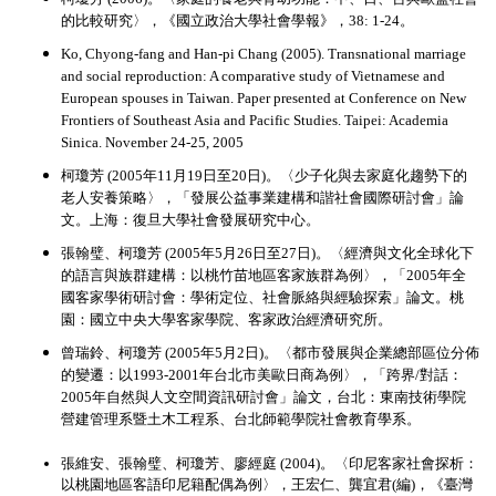
的比較研究〉，《國立政治大學社會學報》，38: 1-24。
Ko, Chyong-fang and Han-pi Chang (2005).
Transnational marriage
and social reproduction: A comparative study of Vietnamese and
European spouses in Taiwan. Paper presented at Conference on New
Frontiers of Southeast Asia and Pacific Studies. Taipei: Academia
Sinica. November 24-25, 2005
柯瓊芳 (2005年11月19日至20日)。〈少子化與去家庭化趨勢下的
老人安養策略〉，「發展公益事業建構和諧社會國際研討會」論
文。上海：復旦大學社會發展研究中心。
張翰璧、柯瓊芳 (2005年5月26日至27日)。〈經濟與文化全球化下
的語言與族群建構：以桃竹苗地區客家族群為例〉，「2005年全
國客家學術研討會：學術定位、社會脈絡與經驗探索」論文。桃
園：國立中央大學客家學院、客家政治經濟研究所。
曾瑞鈴、柯瓊芳 (2005年5月2日)。〈都市發展與企業總部區位分佈
的變遷：以1993-2001年台北市美歐日商為例〉，「跨界/對話：
2005年自然與人文空間資訊研討會」論文，台北：東南技術學院
營建管理系暨土木工程系、台北師範學院社會教育學系。
張維安、張翰璧、柯瓊芳、廖經庭 (2004)。〈印尼客家社會探析：
以桃園地區客語印尼籍配偶為例〉，王宏仁、龔宜君(編)，《臺灣