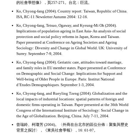
的社會學想像》，頁257-271。台北：巨流。
Ko, Chyong-fang (2004). Country report: Taiwan, Republic of China.
ISA, RC-11 Newsletter Autumn 2004: 12-16.
Ko, Chyong-fang, Tetsuo, Ogaway, and Kyeung-Mi Oh (2004).
Implications of population ageing in East Asia- An analysis of social
protection and social policy reforms in Japan, Korea and Taiwan.
Paper presented at Conference on Ageing Societies and Ageing
Sociology: Diversity and Change in Global World. UK: University of
Surrey. September 7-9, 2004.
Ko, Chyong-fang (2004). Geriatric care, attitudes toward marriage,
and family roles in EU member states. Paper presented at Conference
on Demographic and Social Change: Implications for Support and
Well-being of Older People in Europe. Paris: Institut National
d’Etudes Demographiques. September 1-3, 2004.
Ko, Chyong-fang, and Rueyling Tzeng (2004). Globalization and the
local impacts of industrial locations: spatial patterns of foreign and
domestic firms operating in Taiwan. Paper presented at the 36th World
Congress of the International Institute of Sociology: Social Change in
the Age of Globalization. Beijing, China. July 7-11, 2004.
曾瑞鈴、柯瓊芳 (2004)。〈外商在台北市的區位分佈：聚集與歷史
背景之探討〉，《東吳社會學報》，16: 61-97。