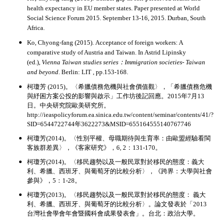
health expectancy in EU member states. Paper presented at World
Social Science Forum 2015. September 13-16, 2015. Durban, South
Africa.
Ko, Chyong-fang (2015).
Acceptance of foreign workers: A
comparative study of Austria and Taiwan
. In Astrid Lipinsky
(ed.),
Vienna Taiwan studies series：Immigration societies- Taiwan
and beyond
. Berlin: LIT , pp.153-168.
柯瓊芳 (2015)。〈希臘債務危機與社會價值觀〉，「希臘債務危機
與紓困方案公投的影響與啟示」工作坊後記回應。2015年7月13
日。中央研究院歐美研究所。
http://ieaspolicyforum.ea.sinica.edu.tw/content/seminar/contents/41/?
SID=6544722744年3622273&MSID=655164555140767746
柯瓊芳(2014)。〈性別平權、母職期待與生育率：由歐盟經驗看閩
客族群差異〉，《客家研究》，6, 2：131-170。
柯瓊芳(2014)。〈移民趨勢以及一般民眾對於移民的態度：義大
利、希臘、西班牙、與葡萄牙的比較分析〉，《跨界：大學與社會
參與》，5：1-28。
柯瓊芳(2013)。〈
移民趨勢以及一般民眾對於移民的態度： 義大
利、希臘、西班牙、與葡萄牙的比較分析
〉。論文發表於「2013
台灣社會學會年會暨國科會成果發表會」。台北：政治大學。