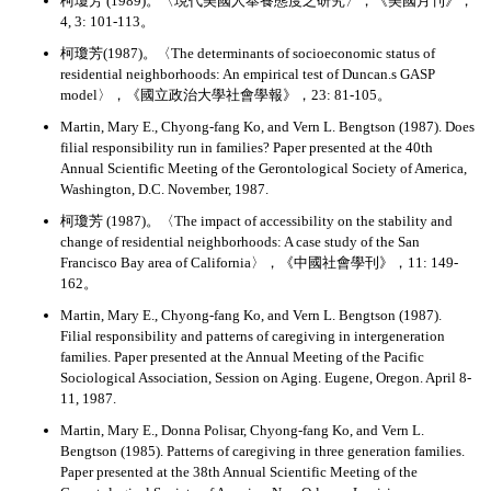
柯瓊芳 (1989)。〈現代美國人奉養態度之研究〉，《美國月刊》，
4, 3: 101-113。
柯瓊芳(1987)。〈The determinants of socioeconomic status of
residential neighborhoods: An empirical test of Duncan.s GASP
model〉，《國立政治大學社會學報》，23: 81-105。
Martin, Mary E., Chyong-fang Ko, and Vern L. Bengtson (1987). Does
filial responsibility run in families? Paper presented at the 40th
Annual Scientific Meeting of the Gerontological Society of America,
Washington, D.C. November, 1987.
柯瓊芳 (1987)。〈The impact of accessibility on the stability and
change of residential neighborhoods: A case study of the San
Francisco Bay area of California〉，《中國社會學刊》，11: 149-
162。
Martin, Mary E., Chyong-fang Ko, and Vern L. Bengtson (1987).
Filial responsibility and patterns of caregiving in intergeneration
families. Paper presented at the Annual Meeting of the Pacific
Sociological Association, Session on Aging. Eugene, Oregon. April 8-
11, 1987.
Martin, Mary E., Donna Polisar, Chyong-fang Ko, and Vern L.
Bengtson (1985). Patterns of caregiving in three generation families.
Paper presented at the 38th Annual Scientific Meeting of the