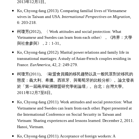
2013年12月1日。
Ko, Chyong-fang (2013).
Comparing familial lives of Vietnamese
wives in Taiwan and USA.
International Perspectives on Migration
,
6: 203-218.
柯瓊芳(2012)。〈 Work attitudes and social protection: What
Vietnamese and Swedes can learn from each other〉，《跨界：大學
與社會參與》，2：1-31。
Ko, Chyong-fang (2012). Marital power relations and family life in
transnational marriages: A study of Asian-French couples residing in
France.
EurAmerica,
42, 2: 249-279.
柯瓊芳(2011)。〈歐盟會員國的移民趨勢以及一般民眾對於移民的
態度：義大利、希臘、西班牙、與葡萄牙的比較分析〉。論文發表
於「第一屆兩岸歐洲聯盟研究學術論壇」。台北：台灣大學。
2011年12月7至8日。
Ko, Chyong-fang (2011). Work attitudes and social protection: What
Vietnamese and Swedes can learn from each other. Paper presented at
the International Conference on Social Security in Taiwan and
Vietnam: Sharing experiences and lessons learned. December 2, 2011.
Hanoi, Vietnam.
Ko, Chyong-fang (2011). Acceptance of foreign workers: A