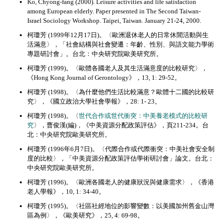
Ko, Chyong-fang (2000). Leisure activities and life satisfaction
among European elderly. Paper presented in The Second Taiwan-
Israel Sociology Workshop. Taipei, Taiwan. January 21-24, 2000.
柯瓊芳 (1999年12月17日)。〈歐洲退休老人的日常休閒活動與生
活滿意〉，「社會結構與社會變遷：年齡、性別、與語文能力學術
專題研討會」。台北：中央研究院歐美研究所。
柯瓊芳 (1999)。〈歐體各國老人及其生活滿意度的比較研究〉，
《Hong Kong Journal of Gerontology》，13, 1: 29-52。
柯瓊芳 (1998)。〈為什麼他們生活比較滿意？歐體十二國的比較研
究〉，《國立政治大學社會學報》，28: 1- 23。
柯瓊芳 (1998)。〈
世代合作或世代衝突：中美養老模式的比較研
究
〉，曹俊漢(編)，《中美資源分配政策評估》，頁211-234。台
北：中央研究院歐美研究所。
柯瓊芳 (1996年6月7日)。〈代際合作或代際衝突：中美社會安全制
度的比較〉，「中美資源分配政策評估學術研討會」論文。台北：
中央研究院歐美研究所。
柯瓊芳 (1996)。〈歐洲各國老人的健康狀況與健康需求〉，《香港
老人學報》，10, 1: 34-40。
柯瓊芳 (1995)。〈社區社經地位的影響變數：以美國加州舊金山灣
區為例〉，《歐美研究》，25, 4: 69-98。