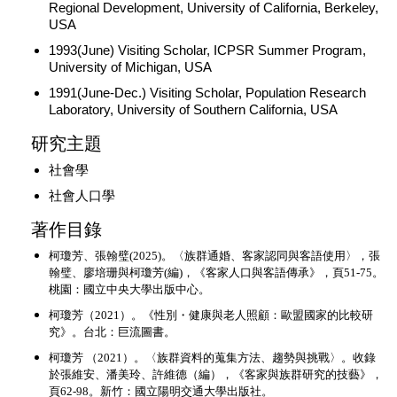
Regional Development, University of California, Berkeley,
USA
1993(June) Visiting Scholar, ICPSR Summer Program,
University of Michigan, USA
1991(June-Dec.) Visiting Scholar, Population Research
Laboratory, University of Southern California, USA
研究主題
社會學
社會人口學
著作目錄
柯瓊芳、張翰璧(2025)。〈族群通婚、客家認同與客語使用〉，張
翰璧、廖培珊與柯瓊芳(編)，《客家人口與客語傳承》，頁51-75。
桃園：國立中央大學出版中心。
柯瓊芳（2021）。《性別・健康與老人照顧：歐盟國家的比較研
究》。台北：巨流圖書。
柯瓊芳 （2021）。〈族群資料的蒐集方法、趨勢與挑戰〉。收錄
於張維安、潘美玲、許維德（編），《客家與族群研究的技藝》，
頁62-98。新竹：國立陽明交通大學出版社。