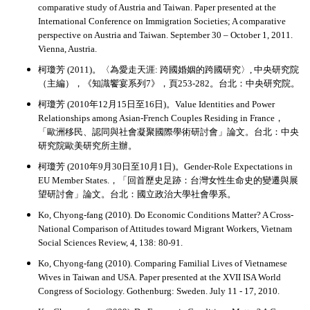
comparative study of Austria and Taiwan. Paper presented at the
International Conference on Immigration Societies; A comparative
perspective on Austria and Taiwan. September 30
– October 1, 2011.
Vienna, Austria.
柯瓊芳 (2011)。〈為愛走天涯: 跨國婚姻的跨國研究〉, 中央研究院
（主編），《知識饗宴系列7》，頁253-282。台北：中央研究院。
柯瓊芳 (2010年12月15日至16日)。Value Identities and Power
Relationships among Asian-French Couples Residing in France，
「歐洲移民、認同與社會凝聚國際學術研討會」論文。台北：中央
研究院歐美研究所主辦。
柯瓊芳 (2010年9月30日至10月1日)。Gender-Role Expectations in
EU Member States.，「回首歷史足跡：台灣女性生命史的變遷與展
望研討會」論文。台北：國立政治大學社會學系。
Ko, Chyong-fang (2010).
Do Economic Conditions Matter? A Cross-
National Comparison of Attitudes toward Migrant Workers, Vietnam
Social Sciences Review, 4, 138: 80-91.
Ko, Chyong-fang (2010).
Comparing Familial Lives of Vietnamese
Wives in Taiwan and USA. Paper presented at the XVII ISA World
Congress of Sociology. Gothenburg: Sweden. July 11 - 17, 2010.