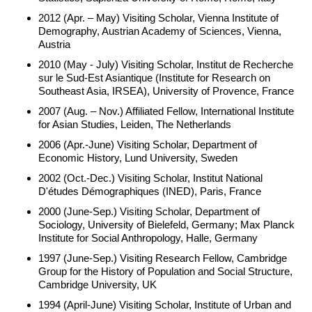
2012 (Apr. – May) Visiting Scholar, Vienna Institute of
Demography, Austrian Academy of Sciences, Vienna,
Austria
2010 (May - July) Visiting Scholar, Institut de Recherche
sur le Sud-Est Asiantique (Institute for Research on
Southeast Asia, IRSEA), University of Provence, France
2007 (Aug. – Nov.) Affiliated Fellow, International Institute
for Asian Studies, Leiden, The Netherlands
2006 (Apr.-June) Visiting Scholar, Department of
Economic History, Lund University, Sweden
2002 (Oct.-Dec.) Visiting Scholar, Institut National
D'études Démographiques (INED), Paris, France
2000 (June-Sep.) Visiting Scholar, Department of
Sociology, University of Bielefeld, Germany; Max Planck
Institute for Social Anthropology, Halle, Germany
1997 (June-Sep.) Visiting Research Fellow, Cambridge
Group for the History of Population and Social Structure,
Cambridge University, UK
1994 (April-June) Visiting Scholar, Institute of Urban and