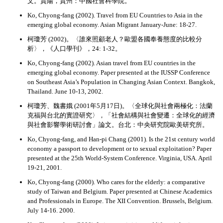
文。貴陽，貴州：中國社會科學院。
Ko, Chyong-fang (2002). Travel from EU Countries to Asia in the
emerging global economy. Asian Migrant January-June: 18-27.
柯瓊芳 (2002)。〈誰來照顧老人？歐盟各國奉養態度的比較分
析〉，《人口學刊》，24: 1-32。
Ko, Chyong-fang (2002). Asian travel from EU countries in the
emerging global economy. Paper presented at the IUSSP Conference
on Southeast Asia’s Population in Changing Asian Context. Bangkok,
Thailand. June 10-13, 2002.
柯瓊芳、魏書娥 (2001年5月17日)。〈全球化與社會兩極化：法蘭
克福與台北的實證研究〉，「社會結構與社會變遷：全球化的經濟
與社會影響學術研討會」論文。台北：中央研究院歐美研究所。
Ko, Chyong-fang, and Han-pi Chang (2001). Is the 21st century world
economy a passport to development or to sexual exploitation? Paper
presented at the 25th World-System Conference. Virginia, USA. April
19-21, 2001.
Ko, Chyong-fang (2000). Who cares for the elderly: a comparative
study of Taiwan and Belgium. Paper presented at Chinese Academics
and Professionals in Europe. The XII Convention. Brussels, Belgium.
July 14-16. 2000.