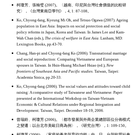
柯瓊芳、張翰璧 (2007)。〈越南、印尼與台灣社會價值的比較研
究〉，《台灣東南亞學刊》，4, 1: 87-108。
Ko, Chyong-fang, Kyeung Mi Oh, and Tetsuo Ogawa (2007). Ageing
population in East Asia: Impacts on social protection and social
policy reforms in Japan, Korea and Taiwan. In James Lee and Kam-
Wah Chan (eds.),
The crisis of welfare in East Asia
. Lanham, MD:
Lexington Books, pp.43-70.
Chang, Han-pi and Chyong-fang Ko (2006).
Transnational marriage
and social reproduction: Comparing Vietnamese and European
spouses in Taiwan. In Hsin-Huang Michael Hsiao (ed.),
New
frontiers of Southeast Asia and Pacific studies
. Taiwan, Taipei:
Academia Sinica, pp.20-33.
Ko, Chyong-fang (2006).
The social values and attitudes toward child
raising: A comparative study of Taiwanese and Vietnamese. Paper
presented at the International Workshop on Taiwan-Vietnam
Economic & Cultural Relations under Regional Integration and
Development. Taiwan, Taipei. December 18-19, 2006.
曾瑞鈴、柯瓊芳 (2006)。〈都市發展與外商企業總部區位分佈模式
之變遷：以台北市美歐日商為例〉，《研究台灣》，1: 109-150。
柯瓊芳 (2006)。〈家庭的養老與育幼功能：中、日、台與歐盟社會