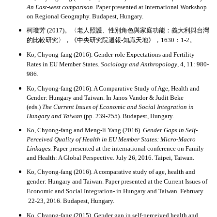
An East-west comparison
. Paper presented at International Workshop
on Regional Geography. Budapest, Hungary.
柯瓊芳 (2017)。〈老人照護、性別角色與家庭功能：義大利與台灣
的比較研究〉，《中央研究院週報-知識天地》，1630：1-2。
Ko, Chyong-fang (2016). Gender-role Expectations and Fertility
Rates in EU Member States.
Sociology and Anthropology
, 4, 11: 980-
986.
Ko, Chyong-fang (2016). A Comparative Study of Age, Health and
Gender: Hungary and Taiwan. In Janos Vandor & Judit Beke
(eds.)
The Current Issues of Economic and Social Integration in
Hungary and Taiwan
(pp. 239-255). Budapest, Hungary.
Ko, Chyong-fang and Meng-li Yang (2016).
Gender Gaps in Self-
Perceived Quality of Health in EU Member States: Micro-Macro
Linkages.
Paper presented at the international conference on Family
and Health: A Global Perspective. July 26, 2016. Taipei, Taiwan.
Ko, Chyong-fang (2016). A comparative study of age, health and
gender: Hungary and Taiwan. Paper presented at the Current Issues of
Economic and Social Integration- in Hungary and Taiwan. February
22-23, 2016. Budapest, Hungary.
Ko, Chyong-fang (2015). Gender gap in self-perceived health and