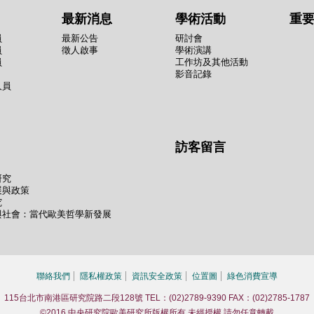
最新消息
學術活動
重
員
最新公告
研討會
員
徵人啟事
學術演講
員
工作坊及其他活動
影音記錄
人員
訪客留言
研究
展與政策
究
與社會：當代歐美哲學新發展
聯絡我們
隱私權政策
資訊安全政策
位置圖
綠色消費宣導
115台北市南港區研究院路二段128號 TEL：(02)2789-9390 FAX：(02)2785-1787
©2016 中央研究院歐美研究所版權所有 未經授權 請勿任意轉載