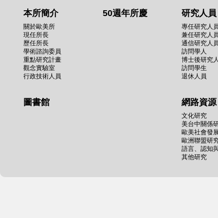
本所簡介
50週年所慶
研究人員
關於歐美所
專任研究人
現任所長
兼任研究人
歷任所長
通信研究人
學術諮詢委員
訪問學人
重點研究計畫
博士後研究
觀念實驗室
訪問學生
行政技術人員
退休人員
圖書館
網路資源
文化研究
美台中關係
歐美社會發
歐洲聯盟研
語言、認知
其他研究