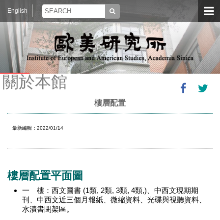
English
關於本館
樓層配置
最新編輯：2022/01/14
樓層配置平面圖
一 樓：西文圖書 (1類, 2類, 3類, 4類,)、中西文現期期
刊、中西文近三個月報紙、微縮資料、光碟與視聽資料、
水漬書閉架區。