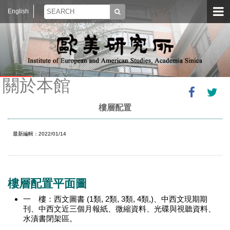
English
關於本館
樓層配置
最新編輯：2022/01/14
樓層配置平面圖
一 樓：西文圖書 (1類, 2類, 3類, 4類,)、中西文現期期
刊、中西文近三個月報紙、微縮資料、光碟與視聽資料、
水漬書閉架區。