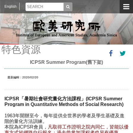
English
特色資源
ICPSR Summer Program(舊下架)
最新編輯：2020/02/20
ICPSR
「暑期社會研究量化方法課程」
(ICPSR Summer
Program in
Quantitative
Methods of Social Research)
1963
年開辦至今，每年提供全世界的學者及學生基礎及進
階的量化方法訓練。
本院為
ICPSR
會員，
凡取得工作證明之院內同仁，皆能以優
惠方式於網路自行報名；過去曾參加課程者也另有優惠。