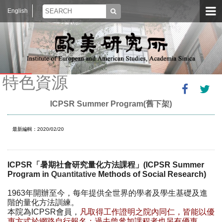
English
特色資源
ICPSR Summer Program(舊下架)
最新編輯：2020/02/20
ICPSR
「暑期社會研究量化方法課程」
(ICPSR Summer
Program in
Quantitative
Methods of Social Research)
1963
年開辦至今，每年提供全世界的學者及學生基礎及進
階的量化方法訓練。
本院為
ICPSR
會員，
凡取得工作證明之院內同仁，皆能以優
惠方式於網路自行報名；過去曾參加課程者也另有優惠。