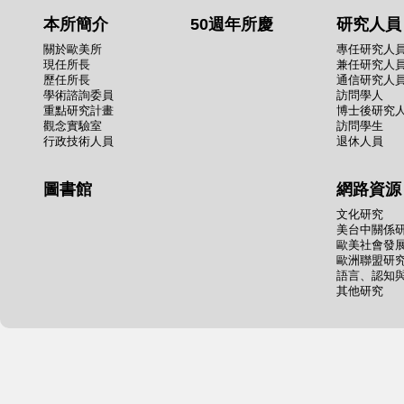
本所簡介
50週年所慶
研究人員
關於歐美所
專任研究人
現任所長
兼任研究人
歷任所長
通信研究人
學術諮詢委員
訪問學人
重點研究計畫
博士後研究
觀念實驗室
訪問學生
行政技術人員
退休人員
圖書館
網路資源
文化研究
美台中關係
歐美社會發
歐洲聯盟研
語言、認知
其他研究