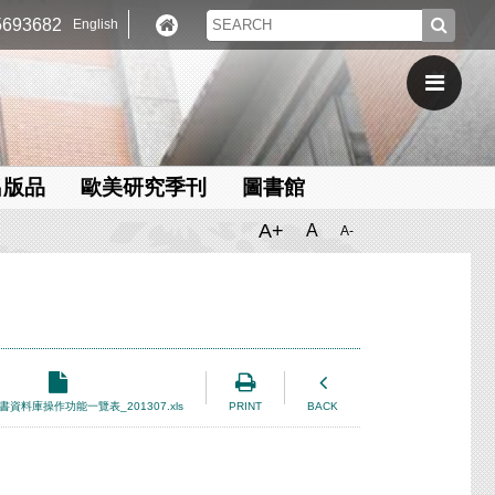
693682
English
出版品
歐美研究季刊
圖書館
A+
A
A-
書資料庫操作功能一覽表_201307.xls
PRINT
BACK