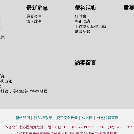
最新消息
學術活動
重
員
最新公告
研討會
員
徵人啟事
學術演講
員
工作坊及其他活動
影音記錄
人員
訪客留言
研究
展與政策
究
與社會：當代歐美哲學新發展
聯絡我們
隱私權政策
資訊安全政策
位置圖
綠色消費宣導
115台北市南港區研究院路二段128號 TEL：(02)2789-9390 FAX：(02)2785-1787
©2016 中央研究院歐美研究所版權所有 未經授權 請勿任意轉載