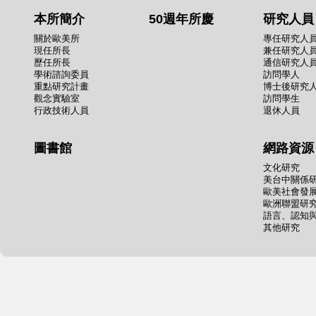
本所簡介
50週年所慶
研究人員
關於歐美所
專任研究人
現任所長
兼任研究人
歷任所長
通信研究人
學術諮詢委員
訪問學人
重點研究計畫
博士後研究
觀念實驗室
訪問學生
行政技術人員
退休人員
圖書館
網路資源
文化研究
美台中關係
歐美社會發
歐洲聯盟研
語言、認知
其他研究