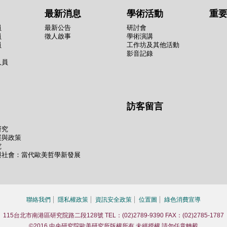
最新消息
學術活動
重
員
最新公告
研討會
員
徵人啟事
學術演講
員
工作坊及其他活動
影音記錄
人員
訪客留言
研究
展與政策
究
與社會：當代歐美哲學新發展
聯絡我們
隱私權政策
資訊安全政策
位置圖
綠色消費宣導
115台北市南港區研究院路二段128號 TEL：(02)2789-9390 FAX：(02)2785-1787
©2016 中央研究院歐美研究所版權所有 未經授權 請勿任意轉載