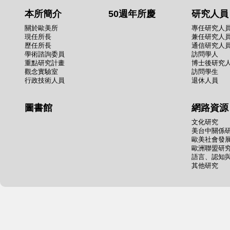
本所簡介
50週年所慶
研究人員
關於歐美所
專任研究人
現任所長
兼任研究人
歷任所長
通信研究人
學術諮詢委員
訪問學人
重點研究計畫
博士後研究
觀念實驗室
訪問學生
行政技術人員
退休人員
圖書館
網路資源
文化研究
美台中關係
歐美社會發
歐洲聯盟研
語言、認知
其他研究