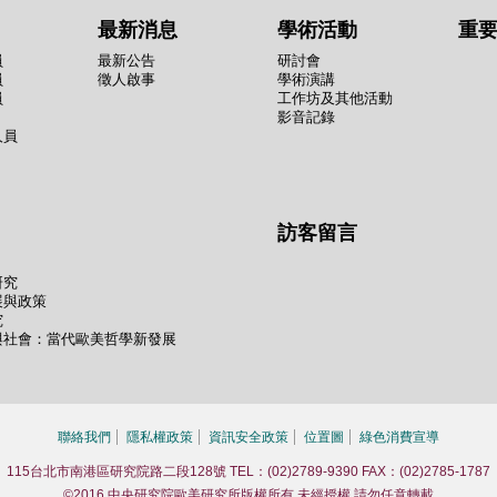
最新消息
學術活動
重
員
最新公告
研討會
員
徵人啟事
學術演講
員
工作坊及其他活動
影音記錄
人員
訪客留言
研究
展與政策
究
與社會：當代歐美哲學新發展
聯絡我們
隱私權政策
資訊安全政策
位置圖
綠色消費宣導
115台北市南港區研究院路二段128號 TEL：(02)2789-9390 FAX：(02)2785-1787
©2016 中央研究院歐美研究所版權所有 未經授權 請勿任意轉載