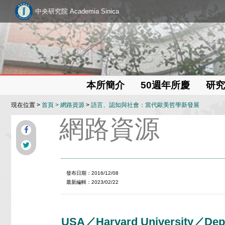
中央研究院 Academia Sinica
本所簡介
50週年所慶
研究
現在位置 >
首頁
>
網路資源
>
語言、認知與社會：當代歐美哲學新發展
網路資源
發布日期：2016/12/08
最新編輯：2023/02/22
USA／Harvard University／Depa