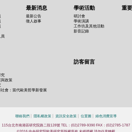
最新消息
學術活動
重
員
最新公告
研討會
員
徵人啟事
學術演講
員
工作坊及其他活動
影音記錄
人員
訪客留言
研究
展與政策
究
與社會：當代歐美哲學新發展
聯絡我們
隱私權政策
資訊安全政策
位置圖
綠色消費宣導
115台北市南港區研究院路二段128號 TEL：(02)2789-9390 FAX：(02)2785-1787
©2016 中央研究院歐美研究所版權所有 未經授權 請勿任意轉載