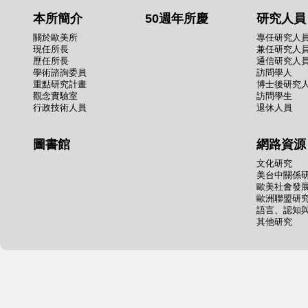
本所簡介
50週年所慶
研究人員
關於歐美所
專任研究人
現任所長
兼任研究人
歷任所長
通信研究人
學術諮詢委員
訪問學人
重點研究計畫
博士後研究
觀念實驗室
訪問學生
行政技術人員
退休人員
圖書館
網路資源
文化研究
美台中關係
歐美社會發
歐洲聯盟研
語言、認知
其他研究