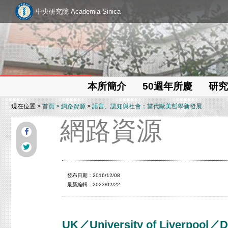
中央研究院 Academia Sinica
本所簡介
50週年所慶
研究
現在位置 >
首頁
>
網路資源
>
語言、認知與社會：當代歐美哲學新發展
網路資源
發布日期：2016/12/08
最新編輯：2023/02/22
UK／University of Liverpool／D