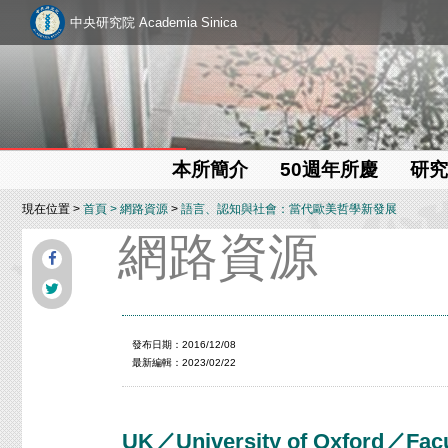
中央研究院 Academia Sinica
本所簡介
50週年所慶
研究
現在位置 >
首頁
>
網路資源
>
語言、認知與社會：當代歐美哲學新發展
網路資源
發布日期：2016/12/08
最新編輯：2023/02/22
UK／University of Oxford／Facu