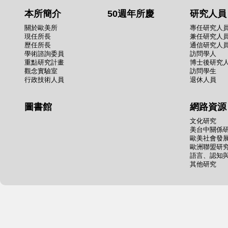
本所簡介
50週年所慶
研究人員
關於歐美所
專任研究人
現任所長
兼任研究人
歷任所長
通信研究人
學術諮詢委員
訪問學人
重點研究計畫
博士後研究
觀念實驗室
訪問學生
行政技術人員
退休人員
圖書館
網路資源
文化研究
美台中關係
歐美社會發
歐洲聯盟研
語言、認知
其他研究