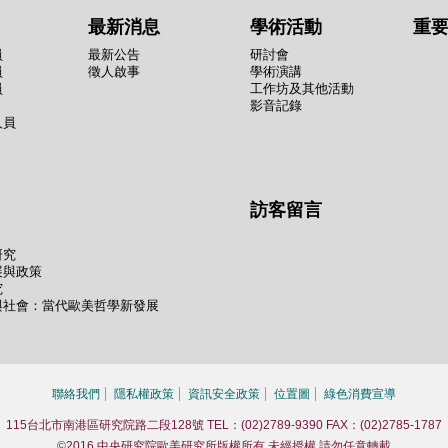
最新消息
學術活動
重
員
最新公告
研討會
員
徵人啟事
學術演講
員
工作坊及其他活動
影音記錄
人員
訪客留言
研究
展與政策
究
與社會：當代歐美哲學新發展
聯絡我們
隱私權政策
資訊安全政策
位置圖
綠色消費宣導
115台北市南港區研究院路二段128號 TEL：(02)2789-9390 FAX：(02)2785-1787
©2016 中央研究院歐美研究所版權所有 未經授權 請勿任意轉載