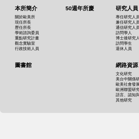
本所簡介
50週年所慶
研究人員
關於歐美所
專任研究人
現任所長
兼任研究人
歷任所長
通信研究人
學術諮詢委員
訪問學人
重點研究計畫
博士後研究
觀念實驗室
訪問學生
行政技術人員
退休人員
圖書館
網路資源
文化研究
美台中關係
歐美社會發
歐洲聯盟研
語言、認知
其他研究