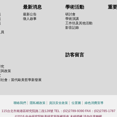
最新消息
學術活動
重
員
最新公告
研討會
員
徵人啟事
學術演講
員
工作坊及其他活動
影音記錄
人員
訪客留言
研究
展與政策
究
與社會：當代歐美哲學新發展
聯絡我們
隱私權政策
資訊安全政策
位置圖
綠色消費宣導
115台北市南港區研究院路二段128號 TEL：(02)2789-9390 FAX：(02)2785-1787
©2016 中央研究院歐美研究所版權所有 未經授權 請勿任意轉載