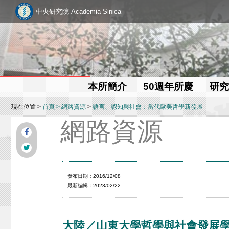
中央研究院 Academia Sinica
本所簡介
50週年所慶
研究
現在位置 >
首頁
>
網路資源
>
語言、認知與社會：當代歐美哲學新發展
網路資源
發布日期：2016/12/08
最新編輯：2023/02/22
大陸／山東大學哲學與社會發展學院 (School 