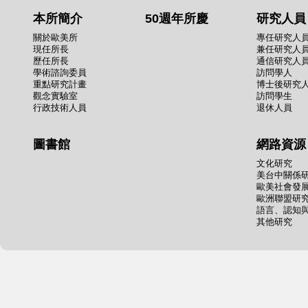
本所簡介
50週年所慶
研究人員
關於歐美所
專任研究人
現任所長
兼任研究人
歷任所長
通信研究人
學術諮詢委員
訪問學人
重點研究計畫
博士後研究
觀念實驗室
訪問學生
行政技術人員
退休人員
圖書館
網路資源
文化研究
美台中關係
歐美社會發
歐洲聯盟研
語言、認知
其他研究