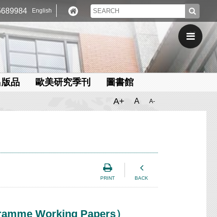
689984
English
出版品
歐美研究季刊
圖書館
A+
A
A-
PRINT
BACK
mme Working Papers）