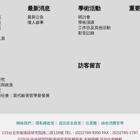
最新消息
學術活動
重
員
最新公告
研討會
員
徵人啟事
學術演講
員
工作坊及其他活動
影音記錄
人員
訪客留言
研究
展與政策
究
與社會：當代歐美哲學新發展
聯絡我們
隱私權政策
資訊安全政策
位置圖
綠色消費宣導
115台北市南港區研究院路二段128號 TEL：(02)2789-9390 FAX：(02)2785-1787
©2016 中央研究院歐美研究所版權所有 未經授權 請勿任意轉載