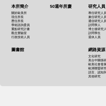
本所簡介
50週年所慶
研究人員
關於歐美所
專任研究人
現任所長
兼任研究人
歷任所長
通信研究人
學術諮詢委員
訪問學人
重點研究計畫
博士後研究
觀念實驗室
訪問學生
行政技術人員
退休人員
圖書館
網路資源
文化研究
美台中關係
歐美社會發
歐洲聯盟研
語言、認知
其他研究