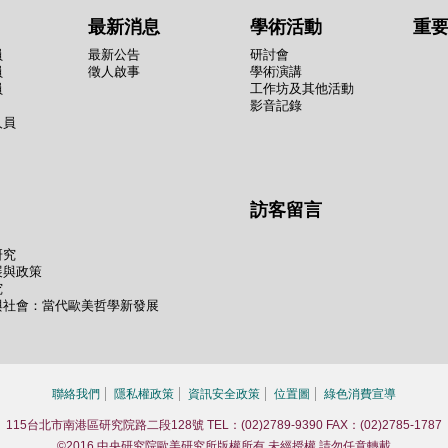
最新消息
學術活動
重
員
最新公告
研討會
員
徵人啟事
學術演講
員
工作坊及其他活動
影音記錄
人員
訪客留言
研究
展與政策
究
與社會：當代歐美哲學新發展
聯絡我們
隱私權政策
資訊安全政策
位置圖
綠色消費宣導
115台北市南港區研究院路二段128號 TEL：(02)2789-9390 FAX：(02)2785-1787
©2016 中央研究院歐美研究所版權所有 未經授權 請勿任意轉載