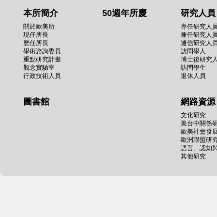
本所簡介
50週年所慶
研究人員
關於歐美所
專任研究人
現任所長
兼任研究人
歷任所長
通信研究人
學術諮詢委員
訪問學人
重點研究計畫
博士後研究
觀念實驗室
訪問學生
行政技術人員
退休人員
圖書館
網路資源
文化研究
美台中關係
歐美社會發
歐洲聯盟研
語言、認知
其他研究