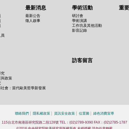
最新消息
學術活動
重
員
最新公告
研討會
員
徵人啟事
學術演講
員
工作坊及其他活動
影音記錄
人員
訪客留言
研究
展與政策
究
與社會：當代歐美哲學新發展
聯絡我們
隱私權政策
資訊安全政策
位置圖
綠色消費宣導
115台北市南港區研究院路二段128號 TEL：(02)2789-9390 FAX：(02)2785-1787
©2016 中央研究院歐美研究所版權所有 未經授權 請勿任意轉載