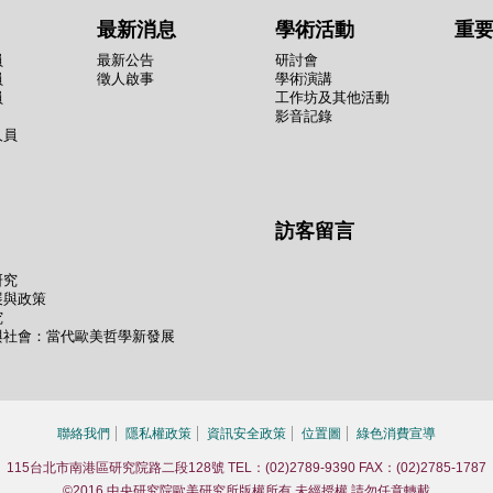
最新消息
學術活動
重
員
最新公告
研討會
員
徵人啟事
學術演講
員
工作坊及其他活動
影音記錄
人員
訪客留言
研究
展與政策
究
與社會：當代歐美哲學新發展
聯絡我們
隱私權政策
資訊安全政策
位置圖
綠色消費宣導
115台北市南港區研究院路二段128號 TEL：(02)2789-9390 FAX：(02)2785-1787
©2016 中央研究院歐美研究所版權所有 未經授權 請勿任意轉載