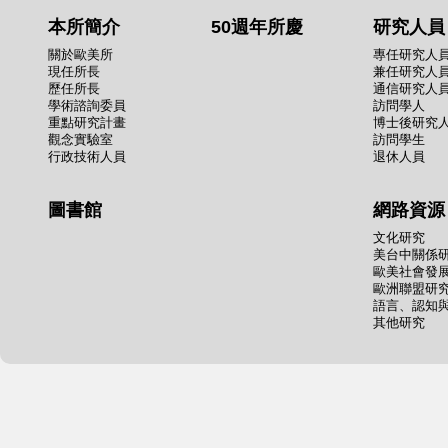
本所簡介
50週年所慶
研究人員
關於歐美所
專任研究人
現任所長
兼任研究人
歷任所長
通信研究人
學術諮詢委員
訪問學人
重點研究計畫
博士後研究
觀念實驗室
訪問學生
行政技術人員
退休人員
圖書館
網路資源
文化研究
美台中關係
歐美社會發
歐洲聯盟研
語言、認知
其他研究