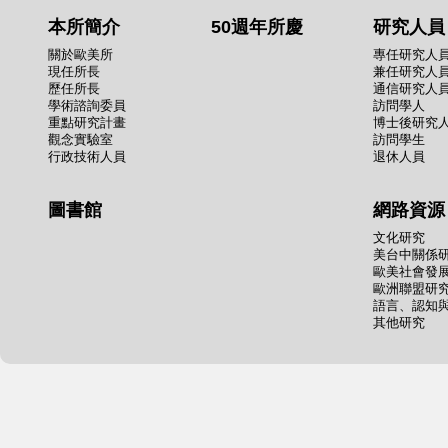
本所簡介
50週年所慶
研究人員
關於歐美所
專任研究人
現任所長
兼任研究人
歷任所長
通信研究人
學術諮詢委員
訪問學人
重點研究計畫
博士後研究
觀念實驗室
訪問學生
行政技術人員
退休人員
圖書館
網路資源
文化研究
美台中關係
歐美社會發
歐洲聯盟研
語言、認知
其他研究