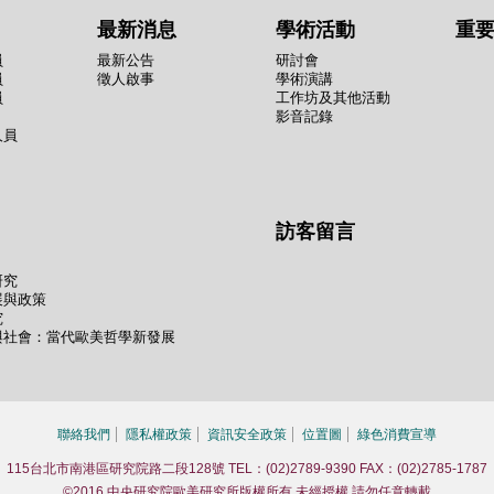
最新消息
學術活動
重
員
最新公告
研討會
員
徵人啟事
學術演講
員
工作坊及其他活動
影音記錄
人員
訪客留言
研究
展與政策
究
與社會：當代歐美哲學新發展
聯絡我們
隱私權政策
資訊安全政策
位置圖
綠色消費宣導
115台北市南港區研究院路二段128號 TEL：(02)2789-9390 FAX：(02)2785-1787
©2016 中央研究院歐美研究所版權所有 未經授權 請勿任意轉載