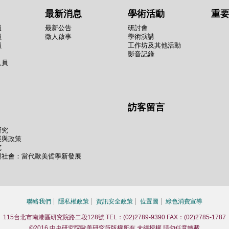
最新消息
學術活動
重
員
最新公告
研討會
員
徵人啟事
學術演講
員
工作坊及其他活動
影音記錄
人員
訪客留言
研究
展與政策
究
與社會：當代歐美哲學新發展
聯絡我們
隱私權政策
資訊安全政策
位置圖
綠色消費宣導
115台北市南港區研究院路二段128號 TEL：(02)2789-9390 FAX：(02)2785-1787
©2016 中央研究院歐美研究所版權所有 未經授權 請勿任意轉載