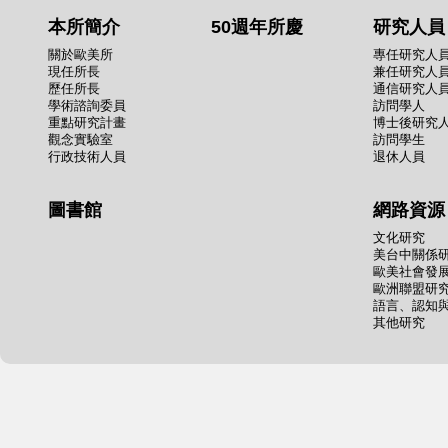
本所簡介
50週年所慶
研究人員
關於歐美所
專任研究人
現任所長
兼任研究人
歷任所長
通信研究人
學術諮詢委員
訪問學人
重點研究計畫
博士後研究
觀念實驗室
訪問學生
行政技術人員
退休人員
圖書館
網路資源
文化研究
美台中關係
歐美社會發
歐洲聯盟研
語言、認知
其他研究