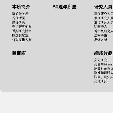
本所簡介
50週年所慶
研究人員
關於歐美所
專任研究人
現任所長
兼任研究人
歷任所長
通信研究人
學術諮詢委員
訪問學人
重點研究計畫
博士後研究
觀念實驗室
訪問學生
行政技術人員
退休人員
圖書館
網路資源
文化研究
美台中關係
歐美社會發
歐洲聯盟研
語言、認知
其他研究