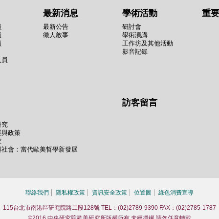
最新消息
學術活動
重
員
最新公告
研討會
員
徵人啟事
學術演講
員
工作坊及其他活動
影音記錄
人員
訪客留言
研究
展與政策
究
與社會：當代歐美哲學新發展
聯絡我們
隱私權政策
資訊安全政策
位置圖
綠色消費宣導
115台北市南港區研究院路二段128號 TEL：(02)2789-9390 FAX：(02)2785-1787
©2016 中央研究院歐美研究所版權所有 未經授權 請勿任意轉載