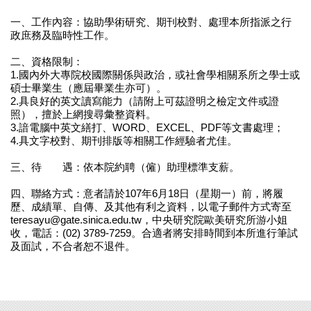
一、工作內容：協助學術研究、期刊校對、處理本所指派之行
政庶務及臨時性工作。
二、資格限制：
1.國內外大專院校國際關係與政治，或社會學相關系所之學士或
碩士畢業生（應屆畢業生亦可）。
2.具良好的英文讀寫能力（請附上可茲證明之檢定文件或證
照），擅於上網搜尋彙整資料。
3.諳電腦中英文繕打、WORD、EXCEL、PDF等文書處理；
4.具文字校對、期刊排版等相關工作經驗者尤佳。
三、待 遇：依本院約聘（僱）助理標準支薪。
四、聯絡方式：意者請於107年6月18日（星期一）前，將履
歷、成績單、自傳、及其他有利之資料，以電子郵件方式寄至
teresayu@gate.sinica.edu.tw，中央研究院歐美研究所游小姐
收，電話：(02) 3789-7259。合適者將安排時間到本所進行筆試
及面試，不合者恕不退件。