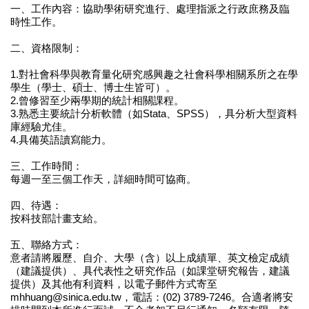
一、工作內容：協助學術研究進行、處理指派之行政庶務及臨
時性工作。
二、資格限制：
1.對社會科學與教育量化研究感興趣之社會科學相關系所之在學
學生（學士、碩士、博士生皆可）。
2.曾修習至少兩學期的統計相關課程。
3.熟悉主要統計分析軟體（如Stata、SPSS），具分析大型資料
庫經驗尤佳。
4.具備英語讀寫能力。
三、工作時間：
每週一至三個工作天，詳細時間可協商。
四、待遇：
按科技部計畫支給。
五、聯絡方式：
意者請將履歷、自介、大學（含）以上成績單、英文檢定成績
（建議提供）、具代表性之研究作品（如課堂研究報告，建議
提供）及其他有利資料，以電子郵件方式寄至
mhhuang@sinica.edu.tw，電話：(02) 3789-7246。合適者將安