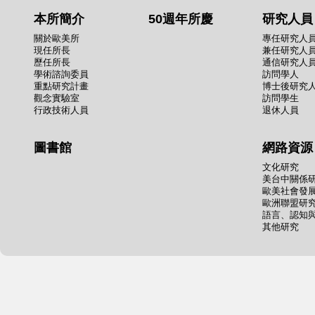
本所簡介
50週年所慶
研究人員
關於歐美所
專任研究人
現任所長
兼任研究人
歷任所長
通信研究人
學術諮詢委員
訪問學人
重點研究計畫
博士後研究
觀念實驗室
訪問學生
行政技術人員
退休人員
圖書館
網路資源
文化研究
美台中關係
歐美社會發
歐洲聯盟研
語言、認知
其他研究