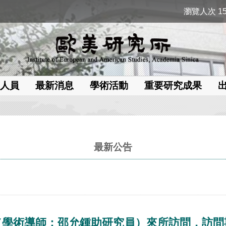
瀏覽人次 15
人員
最新消息
學術活動
重要研究成果
最新公告
術導師：邵允鍾助研究員）來所訪問，訪問期間為