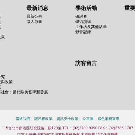
最新消息
學術活動
重
員
最新公告
研討會
員
徵人啟事
學術演講
員
工作坊及其他活動
影音記錄
人員
訪客留言
研究
展與政策
究
與社會：當代歐美哲學新發展
聯絡我們
隱私權政策
資訊安全政策
位置圖
綠色消費宣導
115台北市南港區研究院路二段128號 TEL：(02)2789-9390 FAX：(02)2785-1787
©2016 中央研究院歐美研究所版權所有 未經授權 請勿任意轉載