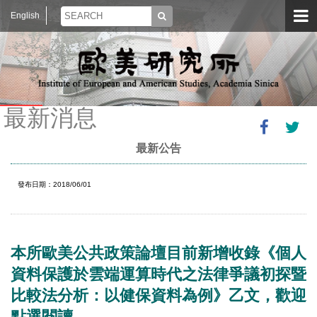
English
最新消息
最新公告
發布日期：2018/06/01
本所歐美公共政策論壇目前新增收錄《個人
資料保護於雲端運算時代之法律爭議初探暨
比較法分析：以健保資料為例》乙文，歡迎
點選閱讀。