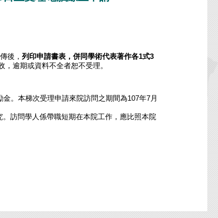
傳後，
列印申請書表，併同學術代表著作各
1
式
3
」收，逾期或資料不全者恕不受理。
金。本梯次受理申請來院訪問之期間為107年7月
究。訪問學人係帶職短期在本院工作，應比照本院