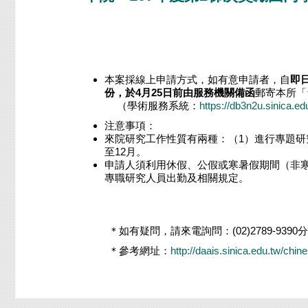
本案採線上申請方式，如有意申請者，自
即
份，於
4
月
25
日前由服務機關備函
郵寄本所「
（學術服務系統：
https://db3n2u.sinica.e
注意事項：
來院研究工作性質有兩種：（1）進行專題研
至12月。
申請人須利用休假、公假或寒暑假期間（非
專職研究人員出勤及相關規定。
＊如有疑問，請來電詢問：(02)2789-9390分機
＊參考網址：
http://daais.sinica.edu.tw/chi