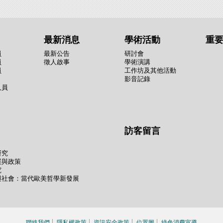
最新消息
學術活動
重
員
最新公告
研討會
員
徵人啟事
學術演講
員
工作坊及其他活動
影音記錄
人員
訪客留言
研究
展與政策
究
與社會：當代歐美哲學新發展
聯絡我們
隱私權政策
資訊安全政策
位置圖
綠色消費宣導