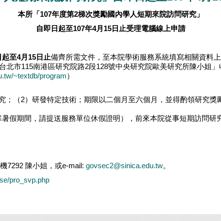
本所「
107
年度第
2
梯次獎勵國內學人短期來院訪問研究」
自即日起至
107
年
4
月
15
日止受理電腦線上申請
日起至
4
月
15
日止
備齊所需文件，至本院學術服務系統填寫相關資料上
台北市115南港區研究院路2段128號中央研究院歐美研究所陳小姐
du.tw/~textdb/program
）
究；（2）研發特定技術；期限以二個月至六個月，並得酌領研究獎勵
寒暑假期間，請提送服務單位休假證明），前來本院從事短期訪問研
7292 陳小姐，或e-mail:
govsec2@sinica.edu.tw
。
nese/pro_svp.php