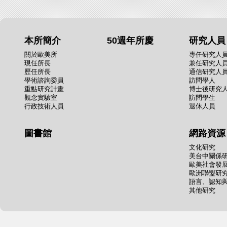
本所簡介
50週年所慶
研究人員
關於歐美所
專任研究人
現任所長
兼任研究人
歷任所長
通信研究人
學術諮詢委員
訪問學人
重點研究計畫
博士後研究
觀念實驗室
訪問學生
行政技術人員
退休人員
圖書館
網路資源
文化研究
美台中關係
歐美社會發
歐洲聯盟研
語言、認知
其他研究