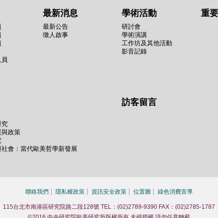
最新消息
學術活動
重
員
最新公告
研討會
員
徵人啟事
學術演講
員
工作坊及其他活動
影音記錄
人員
訪客留言
研究
展與政策
究
與社會：當代歐美哲學新發展
聯絡我們
隱私權政策
資訊安全政策
位置圖
綠色消費宣導
115台北市南港區研究院路二段128號 TEL：(02)2789-9390 FAX：(02)2785-1787
©2016 中央研究院歐美研究所版權所有 未經授權 請勿任意轉載