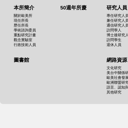
本所簡介
50週年所慶
研究人員
關於歐美所
專任研究人
現任所長
兼任研究人
歷任所長
通信研究人
學術諮詢委員
訪問學人
重點研究計畫
博士後研究
觀念實驗室
訪問學生
行政技術人員
退休人員
圖書館
網路資源
文化研究
美台中關係
歐美社會發
歐洲聯盟研
語言、認知
其他研究