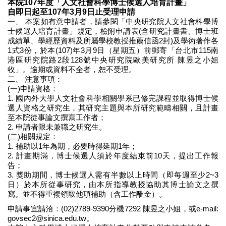
本院107年度「人文社會科學博士候選人培育計畫」
自即日起至107年3月9日止受理申請
一、 本案如有意申請者，請參閱「中央研究院人文社會科學博
士候選人培育計畫」規定，檢附申請表(含研究計畫書、博士班
成績單、學經歷資料及所屬學校教授推薦信函2封)及學術著作各
1式3份，於本(107)年3月9日（星期五）前郵寄「台北市115南
港區研究院路2段128號中央研究院歐美研究所 陳昱之小姐
收」。逾期或資料不全者，恕不受理。
二、 注意事項：
(一)申請資格：
1. 國內外大學人文社會科學相關學系已修完課程並取得博士候
選人資格之研究生，其研究主題與本所研究範疇相關，且計畫
至本院從事論文撰寫工作者；
2. 申請者限未兼職之研究生。
(二)相關規定：
1. 補助以1年為期，必要時得延期1年；
2. 計畫期滿，博士候選人須於年度結束前10天，提出工作報
告；
3. 獎助期間，博士候選人需有半數以上時間（即每週至少2~3
日）於本所從事研究，由本所指導教授協助其博士論文之撰
寫。並不得重複領取他項補助（含工作酬金）。
申請事宜請洽：(02)2789-9390分機7292 陳昱之小姐，或e-mail:
govsec2@sinica.edu.tw。