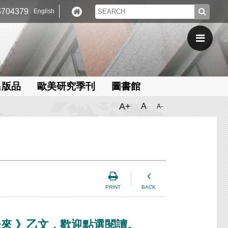
704379
English
出版品
歐美研究季刊
圖書館
A+
A
A-
PRINT
BACK
來 》乙文，歡迎點選閱讀。