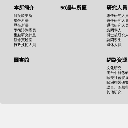
本所簡介
50週年所慶
研究人員
關於歐美所
專任研究人
現任所長
兼任研究人
歷任所長
通信研究人
學術諮詢委員
訪問學人
重點研究計畫
博士後研究
觀念實驗室
訪問學生
行政技術人員
退休人員
圖書館
網路資源
文化研究
美台中關係
歐美社會發
歐洲聯盟研
語言、認知
其他研究