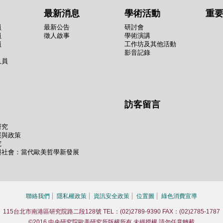
最新消息
學術活動
重
員
最新公告
研討會
員
徵人啟事
學術演講
員
工作坊及其他活動
影音記錄
人員
訪客留言
研究
展與政策
究
與社會：當代歐美哲學新發展
聯絡我們
隱私權政策
資訊安全政策
位置圖
綠色消費宣導
115台北市南港區研究院路二段128號 TEL：(02)2789-9390 FAX：(02)2785-1787
©2016 中央研究院歐美研究所版權所有 未經授權 請勿任意轉載