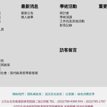
最新消息
學術活動
重
員
最新公告
研討會
員
徵人啟事
學術演講
員
工作坊及其他活動
影音記錄
人員
訪客留言
研究
展與政策
究
與社會：當代歐美哲學新發展
聯絡我們
隱私權政策
資訊安全政策
位置圖
綠色消費宣導
115台北市南港區研究院路二段128號 TEL：(02)2789-9390 FAX：(02)2785-1787
©2016 中央研究院歐美研究所版權所有 未經授權 請勿任意轉載