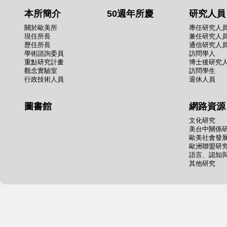
本所簡介
50週年所慶
研究人員
關於歐美所
專任研究人
現任所長
兼任研究人
歷任所長
通信研究人
學術諮詢委員
訪問學人
重點研究計畫
博士後研究
觀念實驗室
訪問學生
行政技術人員
退休人員
圖書館
網路資源
文化研究
美台中關係
歐美社會發
歐洲聯盟研
語言、認知
其他研究