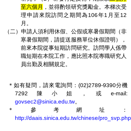
至六個月
，並得酌領研究獎勵金。本梯次受
理申請來院訪問之期間為
106
年
1
月至
12
月。
（二）
申請人須利用休假、公假或寒暑假期間（非
寒暑假期間，請提送服務單位休假證明），
前來本院從事短期訪問研究。訪問學人係帶
職短期在本院工作，應比照本院專職研究人
員出勤及相關規定。
＊如有疑問，請來電詢問：
(02)2789-9390
分機
7
292
陳
小姐，或
e-mail:
govsec2@sinica.edu.tw
。
＊
參考網址：
http://daais.sinica.edu.tw/chinese/pro_svp.php