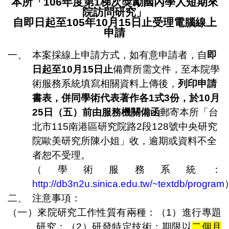
本所「
106
年度第
1
梯次獎勵國內學人短期來
院訪問研究」
自即日起至
105
年
10
月
15
日止受理電腦線上
申請
一、
本案採線上申請方式，如有意申請者，自
即
日起至
10
月
15
日止
備齊所需文件
，
至本院學
術服務系統填寫相關資料上傳後，
列印申請
書表，併同學術代表著作各
1
式
3
份，於
10
月
25
日（五）前由服務機關備函
郵寄本所「台
北市
115
南港區研究院路
2
段
128
號中央研究
院歐美研究所陳小姐」收，逾期或資料不全
者恕不受理。
（學術服務系統：
http://db3n2u.sinica.edu.tw/~textdb/program
二、
注意事項：
（一）
來院研究工作性質有兩種：（
1
）進行專題
研究；（
2
）研發特定技術；期限以
二個月