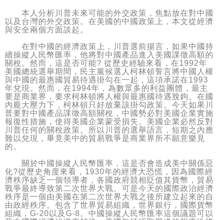
本人分析川普未來可能的外交政策，焦點放在對中國
以及台灣的外交政策。在美國的中國政策上，本文從經濟
與安全兩個方面談起。
在對中國的經濟政策上，川普選前揚言，如果中國持
續操縱人民幣匯率，他將對中國產品進入美國課徵高額的
關稅。然而，這是否可能? 從歷史經驗來看，在1992年
美國總統選舉期間，民主黨候選人柯林頓誓言將中國人權
與中國的最惠國貿易待遇掛勾在一起，這項承諾在1993
年兌現。然而，在1994年，為數眾多的利益團體，最主
要是商業界，要求柯林頓將人權與最惠國待遇脫鉤。在國
內龐大壓力下，柯林頓只好放棄該掛勾政策。今天如果川
普要對中國產品課徵高額關稅，中國勢必對美國企業實施
報復性措施，使得美國企業蒙受損失。美國企業必然反對
川普任何的關稅政策。所以川普的選舉語言，短期之內應
難以兌現，畢竟美中的貿易戰爭是商業界所不願意樂見
的。
關於中國操縱人民幣匯率，這是否會造成美中關係惡
化?從歷史角度來看，1930年的經濟大恐慌，因為國際經
濟秩序缺乏一個領導者，各國政府競相貶值其貨幣，貿易
戰爭最終導致第二次世界大戰。可是今天的國際政治經濟
秩序是一個由美國在第二次世界大戰之後所建立起來的自
由政經秩序。包含了世界貿易組織，世界銀行，國際貨幣
組織，G-20以及G-8。中國操縱人民幣匯率這個議題可以