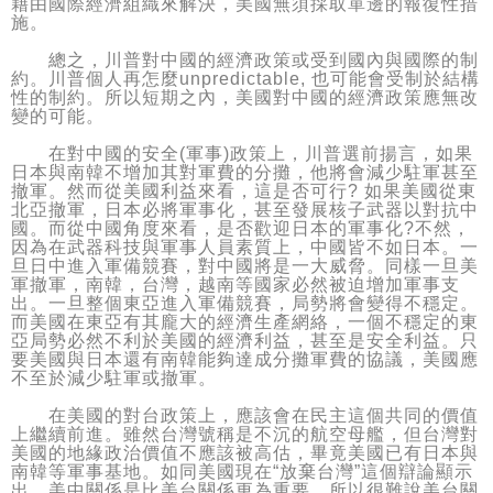
藉由國際經濟組織來解決，美國無須採取單邊的報復性措
施。
總之，川普對中國的經濟政策或受到國內與國際的制
約。川普個人再怎麼unpredictable, 也可能會受制於結構
性的制約。所以短期之內，美國對中國的經濟政策應無改
變的可能。
在對中國的安全(軍事)政策上，川普選前揚言，如果
日本與南韓不增加其對軍費的分攤，他將會減少駐軍甚至
撤軍。然而從美國利益來看，這是否可行? 如果美國從東
北亞撤軍，日本必將軍事化，甚至發展核子武器以對抗中
國。而從中國角度來看，是否歡迎日本的軍事化?不然，
因為在武器科技與軍事人員素質上，中國皆不如日本。一
旦日中進入軍備競賽，對中國將是一大威脅。同樣一旦美
軍撤軍，南韓，台灣，越南等國家必然被迫增加軍事支
出。一旦整個東亞進入軍備競賽，局勢將會變得不穩定。
而美國在東亞有其龐大的經濟生產網絡，一個不穩定的東
亞局勢必然不利於美國的經濟利益，甚至是安全利益。只
要美國與日本還有南韓能夠達成分攤軍費的協議，美國應
不至於減少駐軍或撤軍。
在美國的對台政策上，應該會在民主這個共同的價值
上繼續前進。雖然台灣號稱是不沉的航空母艦，但台灣對
美國的地緣政治價值不應該被高估，畢竟美國已有日本與
南韓等軍事基地。如同美國現在“放棄台灣”這個辯論顯示
出，美中關係是比美台關係更為重要，所以很難說美台關