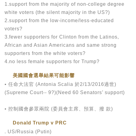
1.support from the majority of non-college degree
white voters (the silent majority in the US?)
2.support from the low-income/less-educated
voters?
3.fewer supporters for Clinton from the Latinos,
African and Asian Americans and same strong
supporters from the white voters?
4.no less female supporters for Trump?
美國國會選舉結果可能影響
• 任命大法官 (Antonia Scalia 於2/13/2016過世)
(Supreme Court-- 9?)(Need 60 Senators’ support)
• 控制國會參眾兩院 (委員會主席、預算、撥 款)
Donald Trump v PRC
. US/Russia (Putin)