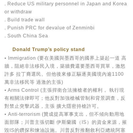
. Reduce US military personnel in Japan and Korea
or withdraw
. Build trade wall
. Punish PRC for devalue of Zenminbi
. South China Sea
Donald Trump’s policy stand
• Immigration (要在美國與墨西哥的國界上築起一道 高
牆，阻絕非法移民入境，築牆費還要墨西哥買單，激怒
許多 拉丁裔選民。但他後來修正驅逐美國境內逾1100
萬非法移民等 過激的主張)
• Arms Control (主張捍衛合法擁槍者的權利， 執行現
有相關法律即可；他反對加強槍械管制和背景調查，反
對禁止突擊武器，主張 擴大隱密持槍許可。
• Anti-terrorism (贊成提高軍事支出，但不傾向動用地
面部隊；川普主張切斷 伊斯蘭國（IS）的資金來源，摧
毀IS的鑽探和煉油設施。川普反對推翻敘利亞總統阿塞