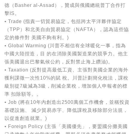
德（Basher al-Assad），贊成與俄國總統普丁合作打
擊IS。
• Trade (指責一切貿易協定，包括跨太平洋夥伴協定
（TPP）和北美自由貿易協定（NAFTA），認為這些協
定的條件對 美國不夠有利。)
• Global Warming (川普不相信有全球暖化一事，指為
中國大陸捏造，目 的在消除美國製造業的競爭力。他主
張美國退出巴黎氣候公約，反對禁止海上鑽油)。
• Taxation (反對提高最低工資、主張對美國企業的海外
獲利課徵一次性10%的賦 稅。川普計劃簡化稅法，課稅
級別從7級減為3級，削減企業稅，增加個人申報者的標
準 扣除額等。。
• Job (將在10年內創造出2500萬個工作機會，並稱投資
基礎設施、 減少貿易赤字、降低課稅及移除部分法規，
以促進創造就業。)
• Foreign Policy (主張「美國優先」，要盟國分攤美國