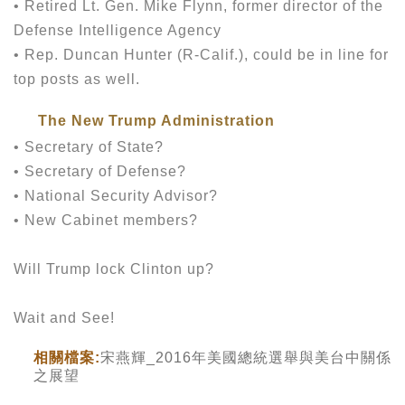
• Retired Lt. Gen. Mike Flynn, former director of the
Defense Intelligence Agency
• Rep. Duncan Hunter (R-Calif.), could be in line for
top posts as well.
The New Trump Administration
• Secretary of State?
• Secretary of Defense?
• National Security Advisor?
• New Cabinet members?
Will Trump lock Clinton up?
Wait and See!
相關檔案:
宋燕輝_2016年美國總統選舉與美台中關係
之展望