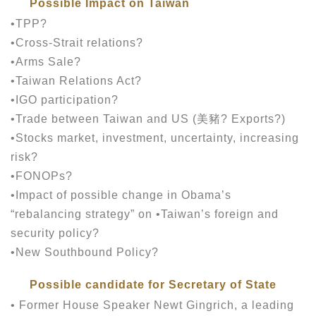
Possible Impact on Taiwan
•TPP?
•Cross-Strait relations?
•Arms Sale?
•Taiwan Relations Act?
•IGO participation?
•Trade between Taiwan and US (美豬? Exports?)
•Stocks market, investment, uncertainty, increasing
risk?
•FONOPs?
•Impact of possible change in Obama’s
“rebalancing strategy” on •Taiwan’s foreign and
security policy?
•New Southbound Policy?
Possible candidate for Secretary of State
• Former House Speaker Newt Gingrich, a leading