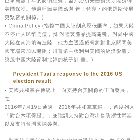
已承擔數十年的防衛經費，盟邦必須先盡義務才能獲得
美國保護。他還呼籲美國應與 普丁領導下的俄羅斯發展
更緊密的關係。)
• China Policy (指控中國大陸刻意壓低匯率，如果大陸
不停止人民幣貶值，就 對陸製產品提高關稅。對於中國
大陸在南海填海造陸，他力主透過威脅將對北京關閉美
國市場來加以嚇阻；川普還主張利用美國的經濟影響力
說服中國大陸節制北韓的核子計 畫。)
President Tsai’s response to the 2016 US
election result
• 美國共和黨在傳統上一向支持台美關係的正面發展，
在
2016年7月19日通過「2016年共和黨黨綱」，首度列入
「對台六項保證」，並強調支持對台灣出售防禦性武器
以及支持台灣國際參與。