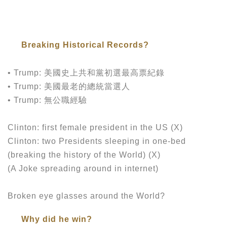
Breaking Historical Records?
• Trump: 美國史上共和黨初選最高票紀錄
• Trump: 美國最老的總統當選人
• Trump: 無公職經驗
Clinton: first female president in the US (X)
Clinton: two Presidents sleeping in one-bed
(breaking the history of the World) (X)
(A Joke spreading around in internet)
Broken eye glasses around the World?
Why did he win?