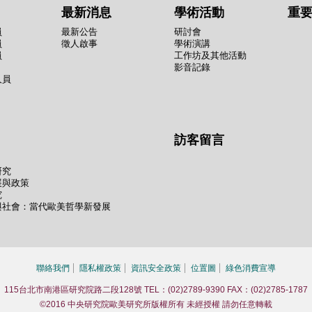
最新消息
學術活動
重
員
最新公告
研討會
員
徵人啟事
學術演講
員
工作坊及其他活動
影音記錄
人員
訪客留言
研究
展與政策
究
與社會：當代歐美哲學新發展
聯絡我們
隱私權政策
資訊安全政策
位置圖
綠色消費宣導
115台北市南港區研究院路二段128號 TEL：(02)2789-9390 FAX：(02)2785-1787
©2016 中央研究院歐美研究所版權所有 未經授權 請勿任意轉載