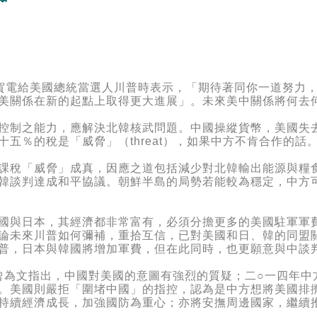
電給美國總統當選人川普時表示，「期待著同你一道努力，
美關係在新的起點上取得更大進展」。未來美中關係將何去
制之能力，應解決北韓核武問題。中國操縱貨幣，美國失去
五％的稅是「威脅」（threat），如果中方不肯合作的話
稅「威脅」成真，因應之道包括減少對北韓輸出能源與糧食
韓談判達成和平協議。朝鮮半島的局勢若能較為穩定，中方
與日本，其經濟都非常富有，必須分擔更多的美國駐軍軍費
論未來川普如何彌補，重拾互信，已對美國和日、韓的同盟
普，日本與韓國將增加軍費，但在此同時，也更願意與中談
）曾為文指出，中國對美國的意圖有強烈的質疑；二○一四年
。美國則嚴拒「圍堵中國」的指控，認為是中方想將美國排
持續經濟成長，加強國防為重心；亦將安撫周邊國家，繼續