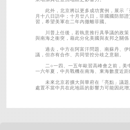
此外，北京將以更多成功實例，展示「亞
月十八日訪中；十月廿八日，菲國國防部證
習，希望美軍在二年內撤離菲國。
川普上任後，若執意推行具爭議的政策，
與南海之衝突，藉此分化美國與友邦之關係
過去，中方在阿富汗問題、南蘇丹、伊朗
議，但亦有合作、共同管控分歧之意願。
二○一四、一五年歐習高峰會之前，美中
一六年夏，中共戰機在南海、東海數度近距
未來北京若擴大與華府在「亮點」議題上
處置不當中共在此地區的影響力可能因此增