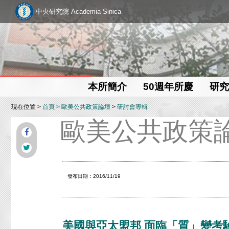
中央研究院 Academia Sinica
本所簡介
50週年所慶
研究
現在位置 >
首頁
>
歐美公共政策論壇
>
研討會專輯
歐美公共政策
發布日期：2016/11/19
美國與亞太盟邦 面臨「質」變考