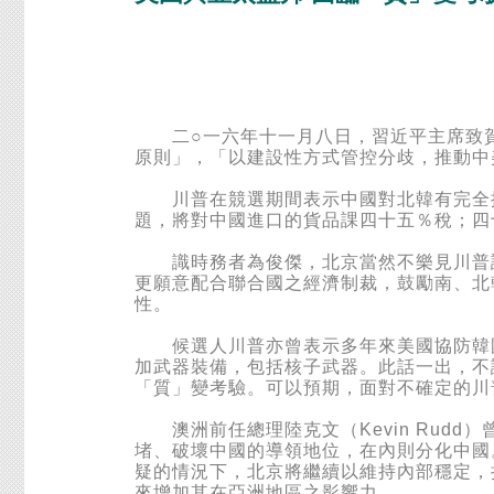
二○一六年十一月八日，習近平主席致賀
原則」，「以建設性方式管控分歧，推動中
川普在競選期間表示中國對北韓有完全控
題，將對中國進口的貨品課四十五％稅；四十
識時務者為俊傑，北京當然不樂見川普課
更願意配合聯合國之經濟制裁，鼓勵南、北
性。
候選人川普亦曾表示多年來美國協防韓國
加武器裝備，包括核子武器。此話一出，不
「質」變考驗。可以預期，面對不確定的川
澳洲前任總理陸克文（Kevin Rudd
堵、破壞中國的導領地位，在內則分化中國
疑的情況下，北京將繼續以維持內部穩定，
來增加其在亞洲地區之影響力。