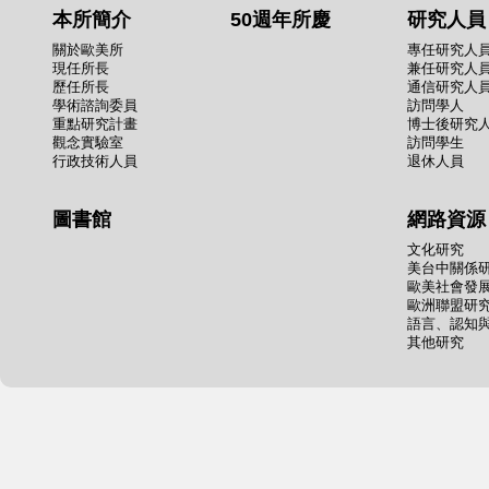
本所簡介
50週年所慶
研究人員
關於歐美所
專任研究人
現任所長
兼任研究人
歷任所長
通信研究人
學術諮詢委員
訪問學人
重點研究計畫
博士後研究
觀念實驗室
訪問學生
行政技術人員
退休人員
圖書館
網路資源
文化研究
美台中關係
歐美社會發
歐洲聯盟研
語言、認知
其他研究