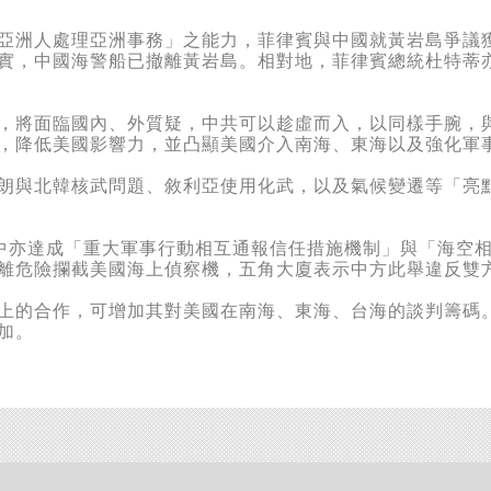
洲人處理亞洲事務」之能力，菲律賓與中國就黃岩島爭議獲
實，中國海警船已撤離黃岩島。相對地，菲律賓總統杜特蒂
將面臨國內、外質疑，中共可以趁虛而入，以同樣手腕，與
，降低美國影響力，並凸顯美國介入南海、東海以及強化軍
與北韓核武問題、敘利亞使用化武，以及氣候變遷等「亮點
亦達成「重大軍事行動相互通報信任措施機制」與「海空相
離危險攔截美國海上偵察機，五角大廈表示中方此舉違反雙
的合作，可增加其對美國在南海、東海、台海的談判籌碼。
加。