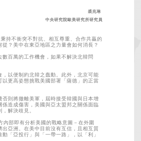
裘兆琳
中央研究院歐美研究所研究員
秉持不衝突不對抗、相互尊重、合作共贏的
何從？美中在東亞地區之力量會如何消長？
數百萬的工作機會，如果不解決北韓問
。
，以便制約北韓之蠢動。此外，北京可能
可以更高姿態挑戰美國部署「薩德」的正當
否則將撤離美軍，屆時接受韓國與日本增
關係造成傷害，美國與亞太盟邦之關係面臨
判，解決歧見。
中方內部即有分析美國的戰略意圖－在外圍
擠出亞洲。在美中目前沒有互信，且相互質
推動「亞投行」與「一帶一路」，以「利」