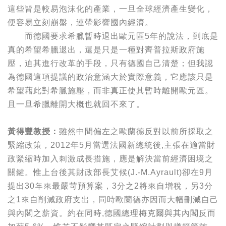
這些皆是較易泡沫化的產業，一旦全球經濟產生變化，
便容易立刻崩盤，連帶影響國內經濟。
而德國要求希臘暫時退出歐元區5年的說法，到底是
真的希望希臘退出，還是只是一種對齊普拉斯政府施
壓，迫其進行改革的手段，只有德國自己清楚；但我認
為德國這項提議的政治意涵大於實際意義，它應該只是
希望藉此對希臘施壓，而非真正使其暫時離開歐元區。
且一旦希臘離開大概也就回不來了。
黃得豐教授：
雖然中間偏左之歐蘭德反對以前所採取之
緊縮政策，2012年5月當選法國新總統後,主張在適當財
政緊縮時加入刺激成長措施，應是解決當前經濟困境之
關鍵。惟上台後其財政部長艾候(J.-M.Ayrault)卻在9月
提出30年來最嚴苛預算案，3分之2將來自增稅，另3分
之1來自削減政府支出，同時歐蘭德亦因而大幅刪減自己
與內閣之薪資。約在同時,德國總理梅克爾與其內閣反而