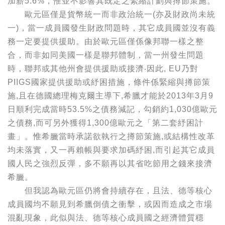
加薪5.6%，惟並不影響其既定之緊縮計劃與撙節策施。
歐元區僅是貨幣統一而非政治統一(亦及財政尚未統
一)，當一成員國發生財政問題時，其它成員國並沒有義
務一定要提供援助。由於歐元區僅係像邦聯一樣之整
合，而非如同美國一樣是聯邦體制，當一州發生問題
時，聯邦或其他州會提供援助或接濟‧因此, EU乃對
PIIGS國家提供援助或紓困措施，條件係緊縮與撙節策
施,且在德國總理梅克爾主導下,希臘才能於2013年3月9
日順利完成當時53.5%之債務減記，勾銷約1,030億歐元
之債務,而可另外獲得1,300億歐元之「第二套紓困計
畫」。惟希臘當時承諾欲執行之撙節策施,或結構性改革
均未落實，又一再賴帳與要求加碼紓困,而引起其它成員
國人民之強烈反彈，多不願再以其省吃節用之錢來接濟
希臘。
但我認為歐元區仍將會持續存在，且法、德等核心
成員國均不願見到希臘倒債之衝擊，或因而造成之市場
混亂現象，此似與法、德等核心成員國之經濟體質穩