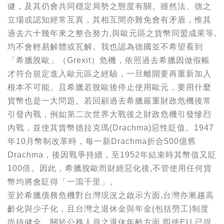
健，及其仍會共同穩定局勢之態度有關。雖然法、德之
立場或認知經常互異，其相互間亦難免會有矛盾，惟其
過去六十幾年來之整合努力,與歐元區之貨幣同盟成果等,
均不會輕易解體或瓦解。我也認為德國並不希望看到
「希臘脫歐」（Grexit）危機，依照過去希臘因做假帳
才符合規定進入歐元區之經驗，一旦離開要再重新加入
根本不可能。且希臘若脫歐後停止使用歐元，要用什麼
貨幣也是一大問題。若回顧過去希臘嚴重財政危機後常
引發內戰，例如第二次世界大戰後之財政危機引發慘烈
內戰，並使其貨幣德拉克瑪(Drachma)惡性貶值。1947
年10月幣制改革時，每一新Drachma折合500億舊
Drachma，後因戰爭持續，至1952年結束時其幣值又貶
100倍。因此，希臘脫歐而財經惡化後,不管使用任何貨
幣均將會貶得「一瀉千里」。
至於希臘債務危機對台灣現況之啟示方面,台灣亦漸趨高
齡化與少子化，且台灣之退休金與年金(包括勞工)制度
尚待健全。關於公務人員之退休年齡方面,即使EU 已提