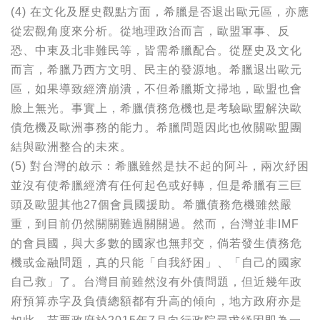
(4) 在文化及歷史觀點方面，希臘是否退出歐元區，亦應
從宏觀角度來分析。從地理政治而言，歐盟軍事、反
恐、中東及北非難民等，皆需希臘配合。從歷史及文化
而言，希臘乃西方文明、民主的發源地。希臘退出歐元
區，如果導致經濟崩潰，不但希臘斯文掃地，歐盟也會
臉上無光。事實上，希臘債務危機也是考驗歐盟解決歐
債危機及歐洲事務的能力。希臘問題因此也攸關歐盟團
結與歐洲整合的未來。
(5) 對台灣的啟示：希臘雖然是扶不起的阿斗，兩次紓困
並沒有使希臘經濟有任何起色或好轉，但是希臘有三巨
頭及歐盟其他27個會員國援助。希臘債務危機雖然嚴
重，到目前仍然關關難過關關過。然而，台灣並非IMF
的會員國，與大多數的國家也無邦交，倘若發生債務危
機或金融問題，真的只能「自我紓困」、「自己的國家
自己救」了。台灣目前雖然沒有外債問題，但近幾年政
府預算赤字及負債總額都有升高的傾向，地方政府亦是