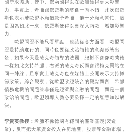
國尋求協助，使中、俄兩國得以在歐洲獲得更大影響
力。事實上，希臘跟俄羅斯的關係一向不錯，此次俄羅
斯也表示若歐盟不願借款予希臘，他十分願意幫忙。這
是因為如此一來，俄羅斯便得以更深入南歐，增加影響
力。
歐盟問題不能只看單點，應該從各方面看，歐盟問
題是持續進行的。同時也要從政治領袖的意識形態出
發，如果今天是薩克奇領導的法國，絕對不會像歐蘭德
一樣如此支持希臘，右派的薩克奇反而會跟梅克爾站在
同一陣線，且事實上薩克奇也在媒體上公開表示支持撙
節政策。綜合觀察，從歐盟政經統合的觀點而言，希臘
債務危機的問題並非僅是經濟與金融的問題，而是一個
政治的問題，歐盟領導人勢必要發揮一定的智慧加以解
決。
李貴英教授：
希臘不像德國有穩固的產業基礎(製造
業)，反而把大筆資金投入在房地產、股票等金融市場，