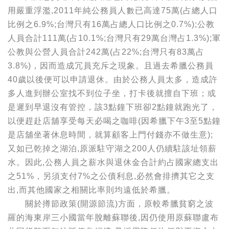
用嚴重浮濫,2011年純公務員人數已高達75萬(占總人口
比例之6.9%;台灣只有16萬占總人口比例之0.7%);公教
人員合計111萬(占10.1%;台灣只有29萬台灣占1.3%);軍
公教與公營人員合計242萬(占22%;台灣只有83萬占
3.8%)，因而造成冗員充斥之現象。且過去希臘公務員
40歲以後便可以申請退休。由於公務人員太多，造成許
多人進到辦公室找不到位子坐，打卡後就擅自下班；或
是遲到早退沒有管控，該3點鐘下班卻2點鐘就跑光了，
以便趕赴店舖享受每天必喝之咖啡(因希臘下午3至5點鐘
是店舖坐著休息時間，就算顧客上門付錢亦不做生意);
又如已乾掉之湖泊,原派駐守湖之200人仍續駐該址領薪
水。因此,公務人員之薪水與退休金合計約占國家總支出
之51%，另須支付7%之公債利息,必然會排擠其它之支
出,而其他國家之相關比率則均遠低於希臘。
關於撙節政策(開源節流)方面，原較希臘貧窮之波
羅的海東岸三小國當年脫離蘇聯後,因仍使用原蘇聯盧布