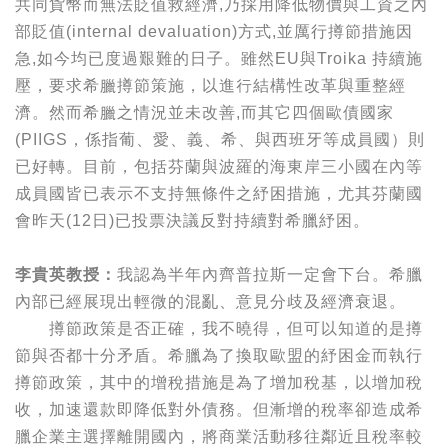
共同貨幣而無法貶值救經濟,乃採用降低物價與工資之內
部貶值(internal devaluation)方式,並厲行撙節措施因
急,如今均已度過艱難的日子。雖然EU與Troika 持續施
壓，要求希臘撙節策施，以進行結構性改革與重整經
濟。然而希臘之情況並未改善,而其它四個歐債國家
(PIIGS，係指葡、愛、義、希、與西班牙等成員國）則
已好轉。目前，包括芬蘭與波羅的海東岸三小國在內等
成員國皆已表示不支持無條件之紓困措施，尤其芬蘭國
會昨天(12日)已投票決議反對持續對希臘紓困。
李貴英教授：
我認為半年內齊普拉斯一定會下台。希臘
內部已經展現出輕微的混亂、意見分歧及經濟衰退。
撙節政策是否正確，我不曉得，但可以知道的是撙
節與否都十分矛盾。希臘為了換取歐盟的紓困金而執行
撙節政策，其中的增稅措施是為了增加稅基，以增加稅
收，加速還款即降低對外債務。但漸增的稅率卻造成希
臘企業主選擇離開國內，將商業活動移往鄰近且稅率較