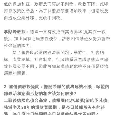
低的保加利亞，政府反而更課不到稅，稅收下降。此即
撙節政策的矛盾：為了開源必須要增加稅率，但增稅反
而造成企業外移，更收不到稅。
李顯峰教授：
德國一直有效控制其通膨率(尤其在一戰
後)，加上固有之民族性使然，故較相信勤儉及努力會帶
來強盛的國力。
除了報告時談過的經濟面問題，民族性、社會結
構、產業結構、社會制度、行政體系及意識形態皆會導
致各國發展不同，因此可知希臘債務危機不僅僅是經濟
層面的問題。
2. 盧倩儀教授提問：撇開希臘的債務危機不談，歐盟內
部政治和意識形態的相左該如何解決?
二戰後德國也債台高築，債權國(包括希臘)卻給予其債
務減半及30年的還款寬限期，是今日希臘所沒有的待
遇，為什麼昨日德國跟今日希臘的待遇大不相同?