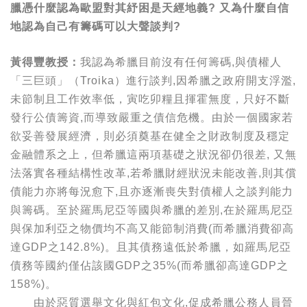
臘憑什麼認為歐盟對其紓困是天經地義? 又為什麼自信
地認為自己有籌碼可以大聲談判?
黃得豐教授：
我認為希臘目前沒有任何籌碼,與債權人
「三巨頭」（Troika）進行談判,因希臘之政府開支浮濫,
未節制且工作效率低，寅吃卯糧且揮霍無度，只好不斷
發行公債籌資,而導致嚴重之債信危機。由於一個國家若
欲妥善發展經濟，則必須奠基在健全之財政制度及穩定
金融體系之上，但希臘這兩項基礎之狀況卻仍很差, 又無
法落實各種結構性改革,若希臘財經狀況未能改善,則其償
債能力亦將每況愈下,且亦逐漸喪失對債權人之談判能力
與籌碼。至於羅馬尼亞等國與希臘的差別,在於羅馬尼亞
與保加利亞之物價均不高又能節制消費(而希臘消費卻高
達GDP之142.8%)。且其債務遠低於希臘，如羅馬尼亞
債務等國約僅佔該國GDP之35%(而希臘卻高達GDP之
158%)。
由於惡質選舉文化與紅包文化,促成希臘公務人員晉