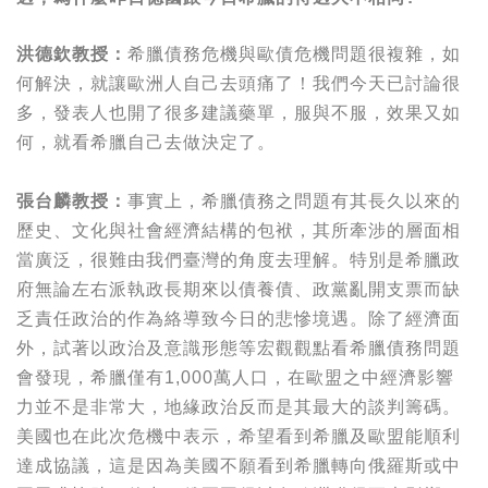
洪德欽教授：
希臘債務危機與歐債危機問題很複雜，如
何解決，就讓歐洲人自己去頭痛了！我們今天已討論很
多，發表人也開了很多建議藥單，服與不服，效果又如
何，就看希臘自己去做決定了。
張台麟教授：
事實上，希臘債務之問題有其長久以來的
歷史、文化與社會經濟結構的包袱，其所牽涉的層面相
當廣泛，很難由我們臺灣的角度去理解。特別是希臘政
府無論左右派執政長期來以債養債、政黨亂開支票而缺
乏責任政治的作為絡導致今日的悲慘境遇。除了經濟面
外，試著以政治及意識形態等宏觀觀點看希臘債務問題
會發現，希臘僅有1,000萬人口，在歐盟之中經濟影響
力並不是非常大，地緣政治反而是其最大的談判籌碼。
美國也在此次危機中表示，希望看到希臘及歐盟能順利
達成協議，這是因為美國不願看到希臘轉向俄羅斯或中