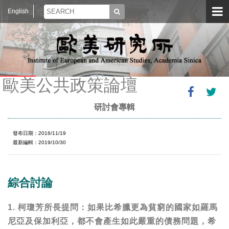
English
歐美公共政策論壇
研討會專輯
發布日期：2016/11/19
最新編輯：2019/10/30
綜合討論
1. 柯瓊芳所長提問：如果比希臘更為貧窮的國家如羅馬
尼亞及保加利亞，都不會產生如此嚴重的債務問題，希