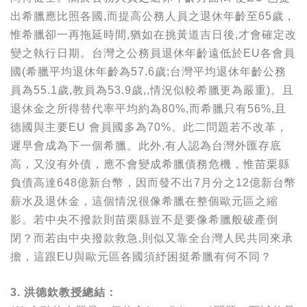
出希臘應比照各國,而提高公務人員之退休年齡至65歲，
惟希臘卻一再拖延時間,猶如在挑黃道吉日後,才會確定改
變之執行日期。台灣之公務員退休年齡遠低於EU各會員
國(希臘平均退休年齡為57.6歲;台灣平均退休年齡公務
員為55.1歲,教員為53.9歲,,情況似較希臘更為嚴重)。且
退休金之所得替代率平均約為80%,而希臘只有56%,且
德國與主要EU 會員國多為70%。此二問題若不改革，
遲早會成為下一個希臘。此外,有人認為台灣外匯存底
高，又沒有外債，應不會變成希臘債務危機，惟苗栗縣
負債高達648億新台幣，因而發不出7月分之12億新台幣
薪水及退休金，這個情況很像希臘在整個歐元區之縮
影。若中央不撥款則苗栗縣豈不是要像希臘般破產倒
閉？而若由中央撥款救急,則似又靠全台灣人民共同來承
擔，這跟EU與歐元區各國須紓困挺希臘有何不同？
3. 洪德欽教授總結：