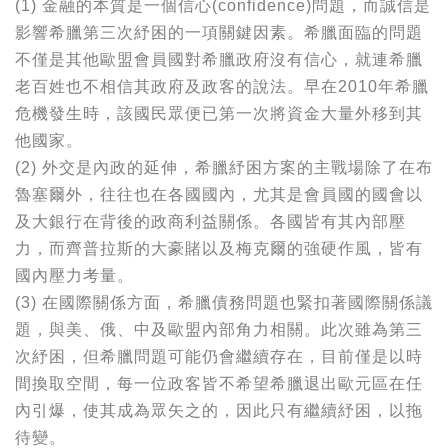
(1) 金融的本質是一個信心(confidence)問題，而誠信是
影響希臘第三次紓困的一項關鍵因素。希臘面臨的問題
不僅是其他歐盟會員國對希臘政府沒有信心，就連希臘
老百姓也不相信其政府及政客的說法。早在2010年希臘
危機發生時，該國民眾便已第一次將資金大量外移到其
他國家。
(2) 外交是內政的延伸，希臘紓困方案的主戰場除了在布
魯塞爾外，往往也在各國國內，尤其是會員國的國會以
及大銀行在背後的政商利益關係。各國皆有其內部壓
力，而齊普拉斯的大豪賭以及梅克爾的強硬作風，皆有
國內壓力考量。
(3) 在國際關係方面，希臘債務問題也緊扣著國際關係議
題，與美、俄、中及歐盟內部角力相關。此次雖為第三
次紓困，但希臘問題可能仍會繼續存在，目前僅是以時
間換取空間，每一位政客皆不希望希臘退出歐元區在任
內引爆，使其成為眾矢之的，因此只有繼續紓困，以拖
待變。