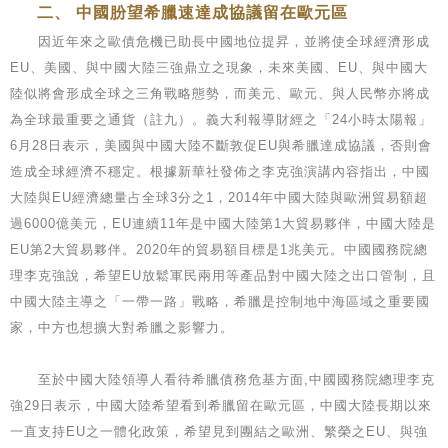
二、 中國朌望希臘速達成協議留在歐元區
因近年來之歐債危機已助長中國地位提昇，並將使全球經濟形成
EU、美國、與中國大陸三強鼎立之現象，未來美國、EU、與中國大
陸似將會形成全球之三角戰略態勢，而美元、歐元、與人民幣亦將成
為全球最重要之通貨（註九）。義大利報導財經之「24小時太陽報」
6月28日表示，美國與中國大陸不斷敦促EU與希臘達成協議，否則會
造成全球經濟不穩定。根據新華社發佈之李克強演講內容指出，中國
大陸與EU經濟總量占全球3分之1，2014年中國大陸與歐洲貿易額超
過6000億美元，EU連續11年是中國大陸第1大貿易夥伴，中國大陸是
EU第2大貿易夥伴。2020年的貿易額目標是1兆美元。中國國務院總
理李克強說，希望EU放鬆軍民兩用等產品對中國大陸之出口管制，且
中國大陸主導之「一帶一路」戰略，希臘是控制地中海區域之重要國
家，中方也想擴大對希臘之影響力。
至於中國大陸領導人看待希臘債務危基方面,中國國務院總理李克
強29日表示，中國大陸希望看到希臘留在歐元區，中國大陸長期以來
一直支持EU之一體化政策，希望見到團結之歐洲、繁榮之EU、與強