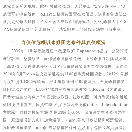
成冗員充斥之現象。此外,希臘公務員一天只要工作2至5個小時，40
歲便可以申請退休；也由於公務員待遇實在太優渥，故常有曾擔任公
務員之父母去世後，子女不會去申報而繼續領取。另外,希臘人下午3
至5點鐘是店舖坐著休息時間，就算顧客上門付錢店舖亦不做生意。
二、自債信危機以來紓困之條件與負債概況
2009年11月希臘總理巴本德里歐(G.Papandrou)提出「緊縮預算
赤字計畫」堅持改革，而爆發希臘債信危機。由於希臘逃稅與腐敗等,
且高負債，低經濟成長與人口老化,而導致希臘無力償還債務。因而自
2010年5月Troika首次對希臘提供1100億歐元紓困貸款，2012年希臘
再度對提供1300億歐元，紓困總額達到2400億歐元。至於希臘接受
紓困貸款之條件，EU當時採納美國羅比尼教授(N.Roubini)之建議，
而參考波羅地海東岸3小國(愛沙你亞、拉脫維亞、與力陶宛)當年脫離
蘇聯後仍用盧布共同貨幣時,所採行以內部貶值(internal develuation)
方式厲行財政之撙節措施(即開源節流)因急，因而須要求各債信欠佳
國，應透過撙節支出與加稅還債，才能改善其財政結構與經濟體質。
亦即希臘須接受Troika附帶嚴格撙節條件之紓困，包括公務員須減薪