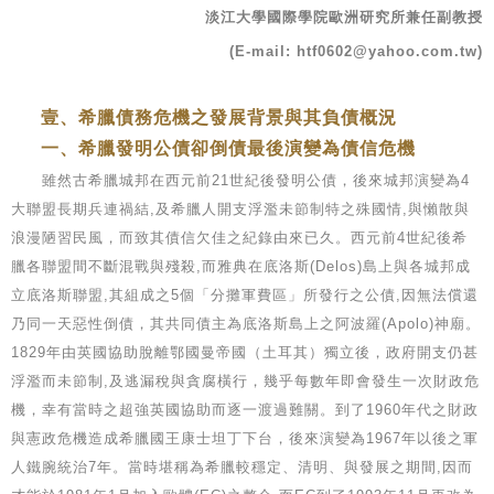
淡江大學國際學院歐洲研究所兼任副教授
(E-mail: htf0602@yahoo.com.tw)
壹、希臘債務危機之發展背景與其負債概況
一、希臘發明公債卻倒債最後演變為債信危機
雖然古希臘城邦在西元前21世紀後發明公債，後來城邦演變為4
大聯盟長期兵連禍結,及希臘人開支浮濫未節制特之殊國情,與懶散與
浪漫陋習民風，而致其債信欠佳之紀錄由來已久。西元前4世紀後希
臘各聯盟間不斷混戰與殘殺,而雅典在底洛斯(Delos)島上與各城邦成
立底洛斯聯盟,其組成之5個「分攤軍費區」所發行之公債,因無法償還
乃同一天惡性倒債，其共同債主為底洛斯島上之阿波羅(Apolo)神廟。
1829年由英國協助脫離鄂國曼帝國（土耳其）獨立後，政府開支仍甚
浮濫而未節制,及逃漏稅與貪腐橫行，幾乎每數年即會發生一次財政危
機，幸有當時之超強英國協助而逐一渡過難關。到了1960年代之財政
與憲政危機造成希臘國王康士坦丁下台，後來演變為1967年以後之軍
人鐵腕統治7年。當時堪稱為希臘較穩定、清明、與發展之期間,因而