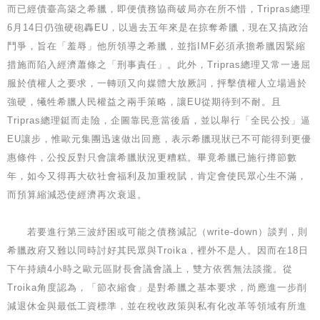
而已經債臺高築之希臘，即便債務協商破局亦在所不惜，Tripras總理
6月14日仍強硬砲轟EU，以過去五年來是在掠奪希臘，現在又搞政治
鬥爭，旨在「羞辱」他所領導之希臘，並指IMF必須承擔希臘因緊縮
措施而陷入經濟蕭條之「刑事責任」。此外，Tripras總理又常一邊屈
服於債權人之要求，一轉頭又向媒體大放厥詞，抨擊債權人立場過於
強硬，犧牲希臘人民權益之兩手策略，讓EU從期待到不耐。且
Tripras總理鋌而走險，企圖靠民意當後盾，並以舉行「全民公投」逼
EU讓步，惟歐元集團迅速做出回應，表示希臘現狀已不可能得到更優
惠條件，公投反對只會讓希臘狀況更糟糕。畢竟希臘已施行撙節數
年，如今又得再大砍社會福利及加重稅賦，肯定會使民眾心生不滿，
而預算縮減恐使經濟再次衰退。
若要進行第三波紓困或可能之債務減記（write-down）談判，則
希臘政府又難以同時討好其民眾與Troika，裡外不是人。因而在18日
下午持續4小時之歐元區財長會議會議上，雙方依舊無法談攏。從
Troika角度認為，「節衣縮食」是對希臘之基本要求，尚應進一步削
減退休金與最低工資標準，並在稅收政策與私有化改革等領域有所進