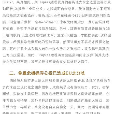
Greixt。果真如此，則Tsipras總理就真的要為他先前之透過誤導以鼓
動民粹,與操弄「全民公投」之鬧劇而自食惡果。後來新財改方案經過
馬拉松式之徹夜協商，據悉,歐元區領袖峰會今(13)日剛達成原則性協
議，同意給希臘新一輪3年820至860億歐元紓困貸款，且可能展延現
有債務，惟暫不考慮直接債務減記。另外，該峰會尚要求希臘須在15
日晚間以前,以立法批准推動改革計畫之6大措施，才能提供第3次紓困
貸款，希臘脫歐危機至此乃暫時落幕。然而這項好不容易才獲得之協
議，其內容並不比希臘人民以公投否決之方案寬鬆，故希臘執政黨內
已傳出抗議聲。因此，Tsipras總理將會面臨黨內同志反彈,與其支持
者之失望與不滿，甚至於最後可能會喪失其總理之職位。
二、希臘危機操弄公投已造成EU之分歧
德國認為暫時退出歐元區對希臘與歐元區都好,因希臘問題根源在
於尚未建立現代化之國家體制，政府幾乎沒有徵稅能力，貪污、裙帶
關係、與侍從主義橫行，債務危機已將這些深層之病灶暴露無疑。亦
即希臘百廢待舉，若外界持續挹注資金，則將繼續仰賴他人協助，改
革動力會一再延宕，終究沒有自立自強之一天。因此，德國曾考慮讓
希臘退出歐元區，惟可透過EU提供人道援助，穩住過渡期局勢，