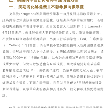
伍、美國與中國如何看待希臘債務危機
一、 美期盼化解危機且不願希臘向俄靠攏
克魯曼(Krugman)等美國經濟學家一向是反對撙節政策最力者，
認為撙節政策讓該國經濟更形惡化。從短期與表象看確實如此，若從
長期與結構改革看卻非事實。而白宮發言人厄尼斯特（ J.Earnest）
6月16日表示，希臘與債權人要趕緊解決問題，致力重建希臘經濟，
不要讓全球金融市場跟著陪葬。另美央行或聯準會（Fed）主席葉倫
（J.Yellen）17日警告，倘若希臘不能與國際債權人就紓困融資達成
協議，全球經濟恐陷入不小之動盪。而美國總統歐巴馬30日表示，希
臘面臨2009年來「持續的危機」,其金融危機應該不會對美國經濟造
成重大衝擊，但警告餘波恐傷害全球成長，因此鼓勵雙方達成協議。
若希臘無法還債給IMF，會被視作違約，恐使希臘出走歐元區，衝擊
歐洲經濟，也將拖累世界其他各國之經濟。並認為希臘必須找到通往
經濟成長之道路，而留在歐元區。且美財長路傑克6日與希臘總理及
新財長通話，表示華府期盼雅典和其他各方，就化解希臘情勢持續對
話。
此外,美國最不希望希臘向俄羅斯靠攏,因希臘當局正尋求俄羅斯