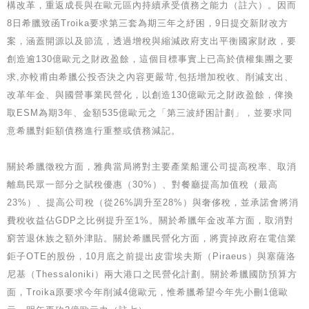
構改革，重返成長與在歐元區內持續承受債務之能力（註六）。因而
8日希臘致函Troika要求第三套為期三年之紓困，9日提交新財改方
案，涵蓋開源以及節流，透過增稅與縮減政府支出平衡國家財政，要
創造逾130億歐元之財政盈餘，這個目標事實上已高於債權集團之要
求,亦較甫由希臘公投否決之內容更嚴苛,包括增加稅收、削減支出、
改革年金、與國營事業民營化，以創造130億歐元之財政盈餘，俾換
取ESM為期3年、金額535億歐元之「第三波紓困計劃」，並要求同
意希臘對鉅額債務進行重整或債務減記。
關於希臘徵稅方面，雅典當局將對主要產業船運公司提高稅率、取消
離島民眾一部分之賦稅優惠（30%）、對餐廳提高加值稅（最高
23%）、提高公司稅（從26%調升至28%）與奢侈稅，並承諾會將消
費稅收益佔GDP之比例提升至1%。關於希臘年金改革方面，取消對
窮苦退休族之額外津貼。關於希臘民營化方面，將賣掉政府在電信業
鉅子OTE的股份，10月底之前提出皮雷埃夫斯（Piraeus）與塞薩洛
尼基（Thessaloniki）兩大港口之民營化計劃。關於希臘國防預算方
面，Troika原要求今年削減4億歐元，惟希臘希望今年先小刪1億歐