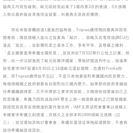
協商又均宣告破裂。歐元區財長結束了1週內第3次的會議，3大債權
人祭出最終版改革換現金提案，向雅典左派政府攤牌。
而在布魯塞爾經過1週激烈協商後，Tripras總理飛回雅典與部長
開會前，痛批債權人提出之提案為「敲詐」。當晚又在電視強調EU已
違反「規定」，並影響民眾之基本工作、享有平等、及尊嚴之權利，
「是企圖要羞辱希臘全國民眾」,並宣布於7月5日舉行公投之計畫。然
而，此一作法卻激怒了歐元區夥伴國家，導致紓困談判中止，就連希
財長要求IMF延遲6月30日之16億歐元還款期限，也遭到Troika拒
絕。而Tripras總理似乎忘記，不是只有他要面對希臘國內民意壓力，
每個債權國之政府都要各自面對自己國內壓力。如果那些政府拿錢放
任希臘繼續揮霍，又不作撙節之要求與規範，大概很快就要被自己之
民眾唾棄。希臘乃因而成為IMF歷史上第一個債務違約之已開發國家,
因按照其規章在債務違約案件發生時，IMF主席須照會董事以債權人
有權要求希臘立刻償還，共積欠之全部本利1800億歐元債務（註
三），並須通知其執行董事會，希臘在還清這筆拖延債務前，不會再
提供希臘融資或貸款。