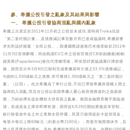
參、希臘公投引發之亂象及其結果與影響
一、 希臘公投引發協商混亂與國內亂象
希臘上次原定於2011年11月初之公投並未成功,當時與Troika洽談
「第二套紓困計畫」,及債務減記事宜數月而已達成協議時,希臘卻要
求先對該紓困案「全民公投」，因遭國際譴責致巴本德里歐於2011年
11月3日宣佈辭職，而由熟識EU工作之技術官僚(ECB前副總裁)帕帕
德莫斯(Papardemos)接任代理總理後，即依照紓困協議厲行撙節措
施，因而至次年3月9日已順利完成希臘當時欠債之53.5%債務減記，
勾銷約1,030億歐元之債務,而可獲得1,300億歐元之「第二套紓困計
畫」（註四）。此次希臘為了舉行公投,不但已導致希臘與債權人間之
協商陷入混亂;而且在公投以前因希臘人憂心政府債務違約之負面效
應，乃紛紛擠在提款機前大排長龍之亂象。復因金融體系幾乎面臨崩
潰，造成資金之庫存即將乾涸，因而從6月29日開始實施資本管制，
銀行除發放年金之外之業務全部停擺，民眾只能用提款卡提領現金，
每張卡每日上限60歐元（約新台幣2100元），而股市無限期休市，且
禁止民眾匯款到國外。另外,希臘財政部6月30日宣布，全國約1000家