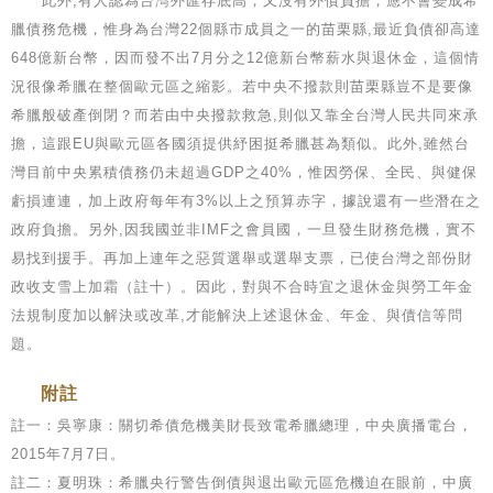
此外,有人認為台灣外匯存底高，又沒有外債負擔，應不會變成希
臘債務危機，惟身為台灣22個縣市成員之一的苗栗縣,最近負債卻高達
648億新台幣，因而發不出7月分之12億新台幣薪水與退休金，這個情
況很像希臘在整個歐元區之縮影。若中央不撥款則苗栗縣豈不是要像
希臘般破產倒閉？而若由中央撥款救急,則似又靠全台灣人民共同來承
擔，這跟EU與歐元區各國須提供紓困挺希臘甚為類似。此外,雖然台
灣目前中央累積債務仍未超過GDP之40%，惟因勞保、全民、與健保
虧損連連，加上政府每年有3%以上之預算赤字，據說還有一些潛在之
政府負擔。另外,因我國並非IMF之會員國，一旦發生財務危機，實不
易找到援手。再加上連年之惡質選舉或選舉支票，已使台灣之部份財
政收支雪上加霜（註十）。因此，對與不合時宜之退休金與勞工年金
法規制度加以解決或改革,才能解決上述退休金、年金、與債信等問
題。
附註
註一：吳寧康：關切希債危機美財長致電希臘總理，中央廣播電台，
2015年7月7日。
註二：夏明珠：希臘央行警告倒債與退出歐元區危機迫在眼前，中廣