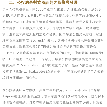
二、公投結果對協商談判之影響與發展
這次希債危機是歐元區1999年成立以來最大之挑戰,而公投之結果更
令EU陷入兩難，如果EU堅持原先之強硬立場，執意不改紓困條件，
恐須執行Greixt計劃迫使希臘退出歐元區，此將對歐元之長期穩定性
產生衝擊，並影響投資人之信心，導致資金大幅外流與出現金融動
盪，進而威脅到歐洲脆弱之經濟發展。因而希臘公投結束以後，歐洲
理事會主席圖斯克（D.Tusk）表示，德國和法國領袖已呼籲開會商討
因應措施，歐元區各國7月7日針對希臘公投結果召開緊急高峰會。
ECB之ELA兩度調高希臘銀行所能借款的額度(11億歐元與18億歐元)
後，ELA額度上限已達859億歐元。希臘公投後態度蠻橫之原財長瓦
魯費克斯(Y. Varoufakis）隨即閃電宣布請辭，任命55歲之溫和派教
授查卡洛托斯(E. Tsakalotos)為新財長，可望在已拖延近半年之債務
談判扮演關鍵中和角色。
在公投否決紓困方案後，美國財長路傑克(Jack Lew)7月6日與希臘
Tsipras總理與新財長通話，表示華府期盼雅典和其他各方，就化解希
臘情勢持續對話。且希望對話結果能讓希臘做出艱難而必須之財政架