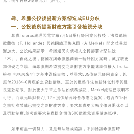
元，明年再砍2億歐元力（註七）。
肆、希臘公投後提新方案卻造成EU分歧
一、公投後所提新財改方案引發檢視分歧
希臘Tsipras總理閃電宣布7月5日舉行紓困案公投後，法國總統
歐蘭德（F. Hollande）與德國總理梅克爾（A.Merkel）間之歧異就
漸加大。公投結果顯示，希臘選民向債權人之撙節要求堅決說
「不」。自此之後，德國在與希臘協商新一輪紓困方案時，就採取更
加強硬之立場。而希臘則希望提交之新財改方案能速獲債權人Troika
檢視,包括未來4年之基本盈餘目標，並尋求535億歐元紓困資金，以
應付2018年6月底前之貸款債務。至於其重整作法包括降低利率與延
長還款期限。對於更大手筆之作法如債務減記，Merkel總理已表明不
可行。而歐元區財長7月12日提供給高峰會考慮之提案，包含在15日
之前批准希臘已提交之新財改方案，要求希臘更大幅度修改退休金以
及勞動制度,並考慮要求希臘提交價值500億歐元資產做為抵押。
如果窮盡一切努力，還是無法達成協議，不排除讓希臘暫時