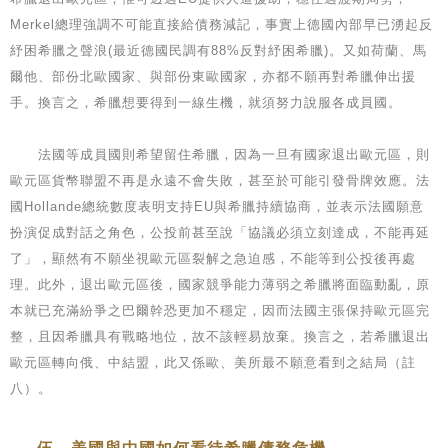
Merkel總理強調不可能直接給債務減記，事實上德國內部早已湧起反
紓困希臘之聲浪(最近德國民調有88%反對紓困希臘)。又如荷蘭、馬
爾他、部份北歐國家、與部份東歐國家，亦都不願再對希臘伸出援
手。換言之，希臘想要得到一線生機，就須努力說服各成員國。
法國等成員國則希望留住希臘，因為一旦有國家退出歐元區，則
歐元區貨幣聯盟不再是永遠不會失敗，甚至於可能引發骨牌效應。法
國Hollande總統數度表明支持EU與希臘持續協商，並表示法國願意
扮演促成對話之角色，公投前甚至說「協議必須立刻達成，不能再延
了」，顯然有不願坐視歐元區裂解之急迫感，不能等到公投後再處
理。此外，退出歐元區後，國家競爭能力薄弱之希臘將面臨動亂，原
本就已充滿紛爭之巴爾幹恐更加不穩定，因而法國主張保持歐元區完
整，且因希臘具有戰略地位，故不該輕易放棄。換言之，若希臘退出
歐元區轉向俄、中結盟，此又係歐、美所最不願意看到之結局（註
八）。