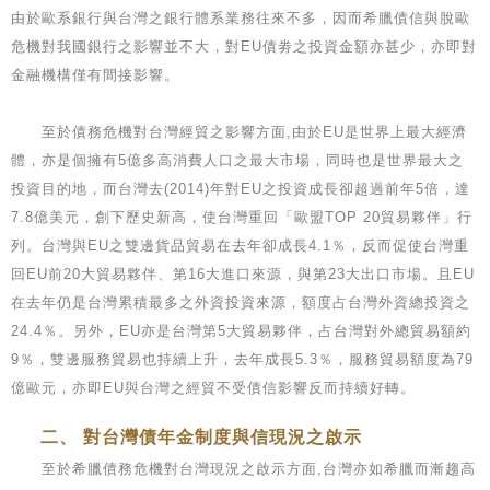
由於歐系銀行與台灣之銀行體系業務往來不多，因而希臘債信與脫歐
危機對我國銀行之影響並不大，對EU債劵之投資金額亦甚少，亦即對
金融機構僅有間接影響。
至於債務危機對台灣經貿之影響方面,由於EU是世界上最大經濟
體，亦是個擁有5億多高消費人口之最大市場，同時也是世界最大之
投資目的地，而台灣去(2014)年對EU之投資成長卻超過前年5倍，達
7.8億美元，創下歷史新高，使台灣重回「歐盟TOP 20貿易夥伴」行
列。台灣與EU之雙邊貨品貿易在去年卻成長4.1％，反而促使台灣重
回EU前20大貿易夥伴、第16大進口來源，與第23大出口市場。且EU
在去年仍是台灣累積最多之外資投資來源，額度占台灣外資總投資之
24.4％。另外，EU亦是台灣第5大貿易夥伴，占台灣對外總貿易額約
9％，雙邊服務貿易也持續上升，去年成長5.3％，服務貿易額度為79
億歐元，亦即EU與台灣之經貿不受債信影響反而持續好轉。
二、 對台灣債年金制度與信現況之啟示
至於希臘債務危機對台灣現況之啟示方面,台灣亦如希臘而漸趨高