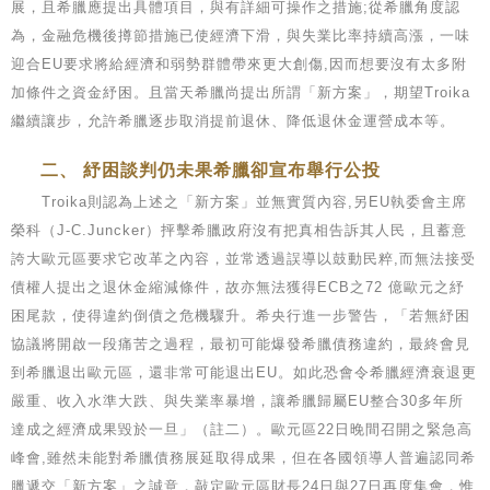
展，且希臘應提出具體項目，與有詳細可操作之措施;從希臘角度認
為，金融危機後撙節措施已使經濟下滑，與失業比率持續高漲，一味
迎合EU要求將給經濟和弱勢群體帶來更大創傷,因而想要沒有太多附
加條件之資金紓困。且當天希臘尚提出所謂「新方案」，期望Troika
繼續讓步，允許希臘逐步取消提前退休、降低退休金運營成本等。
二、 紓困談判仍未果希臘卻宣布舉行公投
Troika則認為上述之「新方案」並無實質內容,另EU執委會主席
榮科（J-C.Juncker）抨擊希臘政府沒有把真相告訴其人民，且蓄意
誇大歐元區要求它改革之內容，並常透過誤導以鼓動民粹,而無法接受
債權人提出之退休金縮減條件，故亦無法獲得ECB之72 億歐元之紓
困尾款，使得違約倒債之危機驟升。希央行進一步警告，「若無紓困
協議將開啟一段痛苦之過程，最初可能爆發希臘債務違約，最終會見
到希臘退出歐元區，還非常可能退出EU。如此恐會令希臘經濟衰退更
嚴重、收入水準大跌、與失業率暴增，讓希臘歸屬EU整合30多年所
達成之經濟成果毀於一旦」（註二）。歐元區22日晚間召開之緊急高
峰會,雖然未能對希臘債務展延取得成果，但在各國領導人普遍認同希
臘遞交「新方案」之誠意，敲定歐元區財長24日與27日再度集會，惟