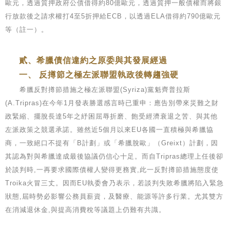
歐元，透過質押政府公債借得約80億歐元，透過質押一般債權而將銀
行放款後之請求權打4至5折押給ECB，以透過ELA借得約790億歐元
等（註一）。
貳、希臘債信違約之原委與其發展經過
一、 反撙節之極左派聯盟執政後轉趨強硬
希臘反對撙節措施之極左派聯盟(Syriza)黨魁齊普拉斯
(A.Tripras)在今年1月發表勝選感言時已重申：應告別帶來災難之財
政緊縮、擺脫長達5年之紓困屈辱折磨、飽受經濟衰退之苦、與其他
左派政策之競選承諾。雖然近5個月以來EU各國一直積極與希臘協
商，一致絕口不提有「B計劃」或「希臘脫歐」（Greixt）計劃，因
其認為對與希臘達成最後協議仍信心十足。而自Tripras總理上任後卻
於談判時,一再要求國際債權人變得更務實,此一反對撙節措施態度使
Troika火冒三丈。因而EU執委會乃表示，若談判失敗希臘將陷入緊急
狀態,屆時勢必影響公務員薪資，及醫療、能源等許多行業。尤其雙方
在消減退休金,與提高消費稅等議題上仍難有共識。