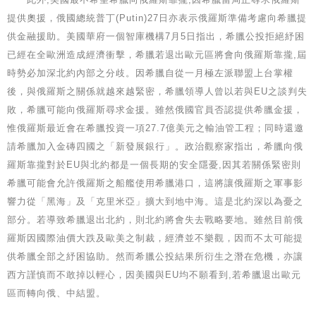
提供奧援，俄國總統普丁(Putin)27日亦表示俄羅斯準備考慮向希臘提
供金融援助。美國華府一個智庫機構7月5日指出，希臘公投拒絕紓困
已經在全歐洲造成經濟衝擊，希臘若退出歐元區將會向俄羅斯靠攏,屆
時勢必加深北約內部之分歧。因希臘自從一月極左派聯盟上台掌權
後，與俄羅斯之關係就越來越緊密，希臘領導人曾以若與EU之談判失
敗，希臘可能向俄羅斯尋求金援。雖然俄國官員否認提供希臘金援，
惟俄羅斯最近會在希臘投資一項27.7億美元之輸油管工程；同時還邀
請希臘加入金磚四國之「新發展銀行」。政治觀察家指出，希臘向俄
羅斯靠攏對於EU與北約都是一個長期的安全隱憂,因其若關係緊密則
希臘可能會允許俄羅斯之船艦使用希臘港口，這將讓俄羅斯之軍事影
響力從「黑海」及「克里米亞」擴大到地中海。這是北約深以為憂之
部分。若導致希臘退出北約，則北約將會失去戰略要地。雖然目前俄
羅斯因國際油價大跌及歐美之制裁，經濟並不樂觀，因而不太可能提
供希臘全部之紓困協助。然而希臘公投結果所衍生之潛在危機，亦讓
西方謹慎而不敢掉以輕心，因美國與EU均不願看到,若希臘退出歐元
區而轉向俄、中結盟。