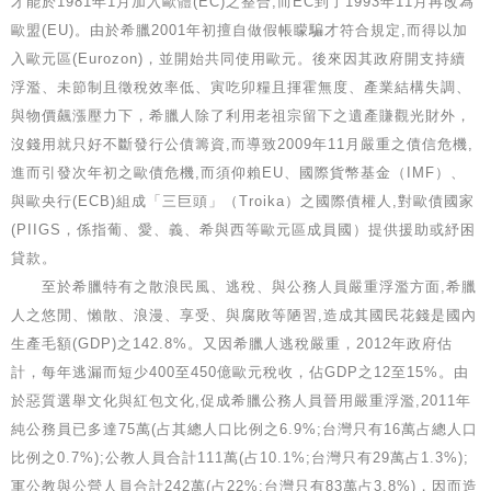
才能於1981年1月加入歐體(EC)之整合,而EC到了1993年11月再改為
歐盟(EU)。由於希臘2001年初擅自做假帳矇騙才符合規定,而得以加
入歐元區(Eurozon)，並開始共同使用歐元。後來因其政府開支持續
浮濫、未節制且徵稅效率低、寅吃卯糧且揮霍無度、產業結構失調、
與物價飆漲壓力下，希臘人除了利用老祖宗留下之遺產賺觀光財外，
沒錢用就只好不斷發行公債籌資,而導致2009年11月嚴重之債信危機,
進而引發次年初之歐債危機,而須仰賴EU、國際貨幣基金（IMF）、
與歐央行(ECB)組成「三巨頭」（Troika）之國際債權人,對歐債國家
(PIIGS，係指葡、愛、義、希與西等歐元區成員國）提供援助或紓困
貸款。
至於希臘特有之散浪民風、逃稅、與公務人員嚴重浮濫方面,希臘
人之悠閒、懶散、浪漫、享受、與腐敗等陋習,造成其國民花錢是國內
生產毛額(GDP)之142.8%。又因希臘人逃稅嚴重，2012年政府估
計，每年逃漏而短少400至450億歐元稅收，佔GDP之12至15%。由
於惡質選舉文化與紅包文化,促成希臘公務人員晉用嚴重浮濫,2011年
純公務員已多達75萬(占其總人口比例之6.9%;台灣只有16萬占總人口
比例之0.7%);公教人員合計111萬(占10.1%;台灣只有29萬占1.3%);
軍公教與公營人員合計242萬(占22%;台灣只有83萬占3.8%)，因而造