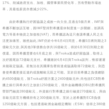
17%、削減政府支出、加稅、國營事業民營化等，另有勞動市場改
革，其最低薪資亦應減少22%。
由於希臘執行紓困協議之成效一向欠佳,且過去5個月來，IMF與
希臘不斷放話互嗆，因IMF堅持對希臘退休制度進一步開鍘，並調高
電力等基本物資之加值稅(VAT)，而希臘認為這只會讓希臘人民之生
活更加痛苦。雖然如此,IMF仍於今年6月4日同意，希臘5日將到期之3
億歐元欠款,與其他3筆債務合併共16億歐元，得於6月30日到期之前
償還。因而希臘需要在6月底之前，與Troika達成紓困協議，取得上
次紓困尾款72億歐元支付。希臘雖於6月4日與Troika談判，惟卻遲遲
未能敲定協議。若無法在其國庫告罄前達成協議取得72億歐元，則恐
會使希臘更接近違約或脫離歐元區之可能。至於目前希臘之負債總額
約4500億歐元，除Troika紓困方案之2400億歐元外;尚包括ECB對希
臘之銀行與希央行之放款1250億歐元，境外金融機構(OBU)對希臘民
營部門融資280億歐元，外資銀行對希臘之銀行融資270億歐元，與由
非歐元區官方機構持有之300億歐元等。至於上述希臘對ECB負債
1250億歐元方面，包括透過歐洲金融穩定機制（ESM）借得之380億