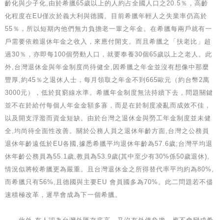
齡化與少子化,由於希臘65歲以上的人約占全國人口之20.5％，高齡
化程度在EU僅次於義大利與德國。目前希臘年輕人之失業率仍高於
55％，所以短期內他們無力負擔老一輩之年金。在希臘每兩戶就有一
戶需要依賴退休年金之收入，來應付開支。而且希臘之「扶老比」超
過30％，亦即每100個勞動人口，就要奉養30個65歲以上之老人。此
外,台灣退休金與年金制度尚待健全,因希臘之年金並沒有想像中那麼
豐厚,約45％之退休人士，每月領取之年金不到665歐元（約台幣2萬
3000元），低於貧窮線水準。希臘年金制度無法持續下去，問題關鍵
並不在於給付每個人年金金額多寡，而是在於制度凌亂而成效不佳，
以及開支浮濫而資金短缺。由於台灣之退休金與勞工年金制度並未健
全,均尚待全面性改善。關於公務人員之退休年齡方面,台灣之公務員
退休年齡遠低於EU各國,據悉希臘平均退休年齡為57.6歲;台灣平均退
休年齡公務員為55.1歲,教員為53.9歲(其中至少有30%係50歲退休),
情況似將較希臘更為嚴重。且台灣退休金之所得替代率平均約為80%,
而希臘只有56%,且德國與主要EU 會員國多為70%。此二問題若不儘
速積極改革，遲早會成為下一個希臘。