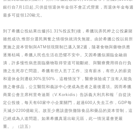
銀行自7月1日起,只供提領退休年金但不會正式營業，而退休年金每週
最多可提領120歐元。
到了希臘公投結果出爐(61.31%投反對)後，希臘玩弄民粹之公投豪賭
雖然成功,惟部分選民興奮之情很快就消失無蹤。由於希臘公投以前所
實施之資本管制與ATM領現限制已邁入第2週，隨著食物與藥物供應
逐漸枯竭，希臘人民也生活在恐懼不安中。又因希臘似瀕臨金融崩
潰，許多慢性病患面臨藥物取得管道可能斷絕、與醫療費用得自行負
擔之生死存亡問題。希臘有些人丟了工作、沒有薪水，有些人的薪資
和退休金則遭砍30%至50%，這種情況下，醫療保險成了沒有人能負
擔之奢侈品，公立醫院和義診中心便成為患者之最後選項。因而希臘
商業公會主席柯里奇迪斯（V.Korkidis）告訴義大利共和報「自從決
定公投後，每天有60家中小企業關門，超過600人失去工作，GDP每
天減少2200億歐元。故至少應該盡快撤除食品和藥品的資本管制，這
已經成為人道問題。如果希臘真退出歐元區，此一情況還會更嚴
重。」（註五）