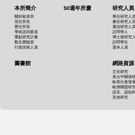
本所簡介
50週年所慶
研究人員
關於歐美所
專任研究人
現任所長
兼任研究人
歷任所長
通信研究人
學術諮詢委員
訪問學人
重點研究計畫
博士後研究
觀念實驗室
訪問學生
行政技術人員
退休人員
圖書館
網路資源
文化研究
美台中關係
歐美社會發
歐洲聯盟研
語言、認知
其他研究