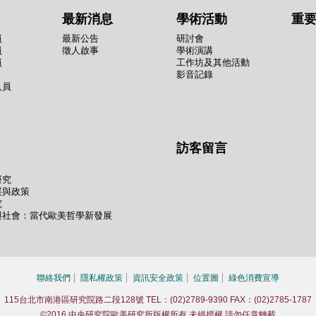
最新消息
學術活動
重
員
最新公告
研討會
員
徵人啟事
學術演講
員
工作坊及其他活動
影音記錄
人員
訪客留言
研究
展與政策
究
與社會：當代歐美哲學新發展
聯絡我們
隱私權政策
資訊安全政策
位置圖
綠色消費宣導
115台北市南港區研究院路二段128號 TEL：(02)2789-9390 FAX：(02)2785-1787
©2016 中央研究院歐美研究所版權所有 未經授權 請勿任意轉載