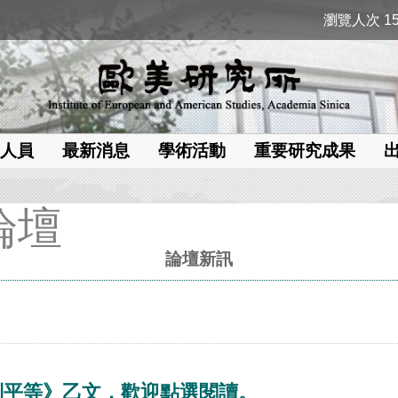
瀏覽人次 15
人員
最新消息
學術活動
重要研究成果
論壇
論壇新訊
別平等》乙文，歡迎點選閱讀。