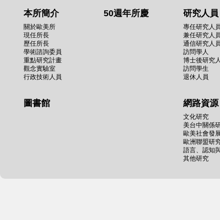
本所簡介
50週年所慶
研究人員
關於歐美所
專任研究人
現任所長
兼任研究人
歷任所長
通信研究人
學術諮詢委員
訪問學人
重點研究計畫
博士後研究
觀念實驗室
訪問學生
行政技術人員
退休人員
圖書館
網路資源
文化研究
美台中關係
歐美社會發
歐洲聯盟研
語言、認知
其他研究