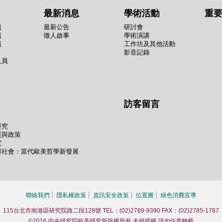
最新消息
學術活動
重
員
最新公告
研討會
員
徵人啟事
學術演講
員
工作坊及其他活動
影音記錄
人員
訪客留言
研究
展與政策
究
與社會：當代歐美哲學新發展
聯絡我們
隱私權政策
資訊安全政策
位置圖
綠色消費宣導
115台北市南港區研究院路二段128號 TEL：(02)2789-9390 FAX：(02)2785-1787
©2016 中央研究院歐美研究所版權所有 未經授權 請勿任意轉載