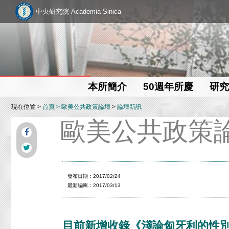
中央研究院 Academia Sinica
本所簡介
50週年所慶
研究
現在位置 >
首頁
>
歐美公共政策論壇
>
論壇新訊
歐美公共政策
發布日期：2017/02/24
最新編輯：2017/03/13
目前新增收錄《淺論匈牙利的性