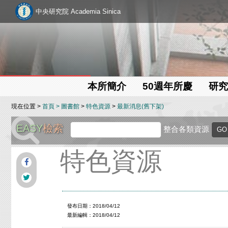
中央研究院 Academia Sinica
本所簡介
50週年所慶
研究
現在位置 >
首頁
>
圖書館
>
特色資源
>
最新消息(舊下架)
EASY
檢索
整合各類資源
特色資源
發布日期：2018/04/12
最新編輯：2018/04/12