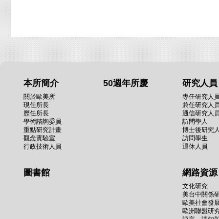
本所簡介
50週年所慶
研究人員
關於歐美所
專任研究人
現任所長
兼任研究人
歷任所長
通信研究人
學術諮詢委員
訪問學人
重點研究計畫
博士後研究
觀念實驗室
訪問學生
行政技術人員
退休人員
圖書館
網路資源
文化研究
美台中關係
歐美社會發
歐洲聯盟研