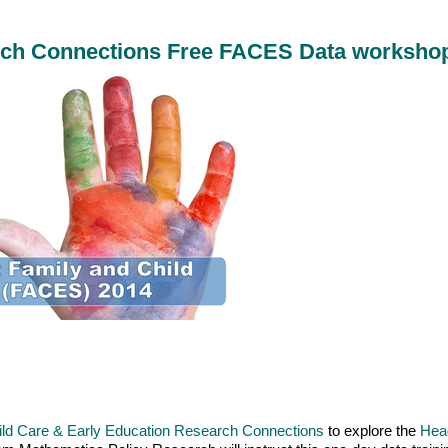
ch Connections Free FACES Data worksho
ild Care & Early Education Research Connections
to explore the
Head