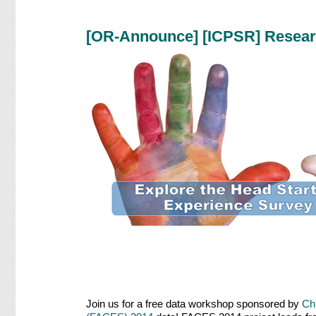
[OR-Announce] [ICPSR] Resear
Join us for a free data workshop sponsored by
Ch