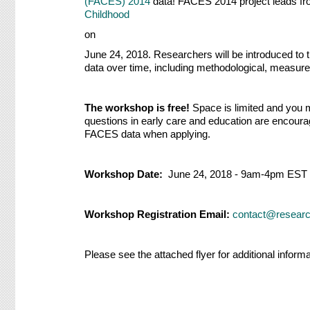
(FACES) 2014
data! FACES 2014 project leads fro
Childhood
​on ​
June 24, 2018. Researchers will be introduced to 
data over time, including methodological, measure
The workshop is free!
Space is limited and you 
questions in early care and education are encoura
FACES data when applying.
Workshop
Date:
June 24, 2018 - 9am-4pm EST
Workshop
Registration Email:
contact@researc
Please see the attached flyer for additional info