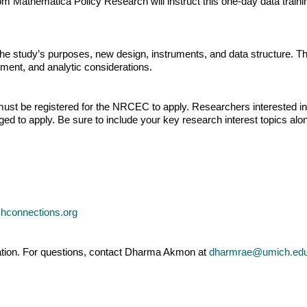
m Mathematica Policy Research will instruct this one-day data traini
the study’s purposes, new design, instruments, and data structure. Th
ment, and analytic considerations.
must be registered for the NRCEC to apply. Researchers interested i
ged to apply. Be sure to include your key research interest topics al
hconnections.org
rmation. For questions, contact Dharma Akmon at
dharmrae@umich.ed