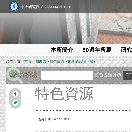
中央研究院 Academia Sinica
本所簡介
50週年所慶
研究
現在位置 >
首頁
>
圖書館
>
特色資源
>
最新消息(舊下架)
EASY
檢索
整合各類資源
特色資源
發布日期：2018/01/11