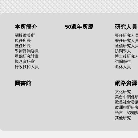
本所簡介
50週年所慶
研究人員
關於歐美所
專任研究人
現任所長
兼任研究人
歷任所長
通信研究人
學術諮詢委員
訪問學人
重點研究計畫
博士後研究
觀念實驗室
訪問學生
行政技術人員
退休人員
圖書館
網路資源
文化研究
美台中關係
歐美社會發
歐洲聯盟研
語言、認知
其他研究