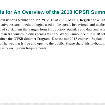
 Us for An Overview of the 2018 ICPSR Su
n us for a webinar on Jan 29, 2018 at 2:00 PM EST. Register now! T
itative research methodologies used in the social, behavioral, and medical
road curriculum that ranges from introductory statistics and data analy
an 80 courses in cities across the U.S. We will announce our 2018 sched
ntroduce the ICPSR Summer Program -Discuss our 2018 courses -Explain t
he webinar is free and open to the public. Please share this invitation. 
binar. View System Requirements