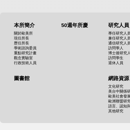
本所簡介
50週年所慶
研究人員
關於歐美所
專任研究人
現任所長
兼任研究人
歷任所長
通信研究人
學術諮詢委員
訪問學人
重點研究計畫
博士後研究
觀念實驗室
訪問學生
行政技術人員
退休人員
圖書館
網路資源
文化研究
美台中關係
歐美社會發
歐洲聯盟研
語言、認知
其他研究