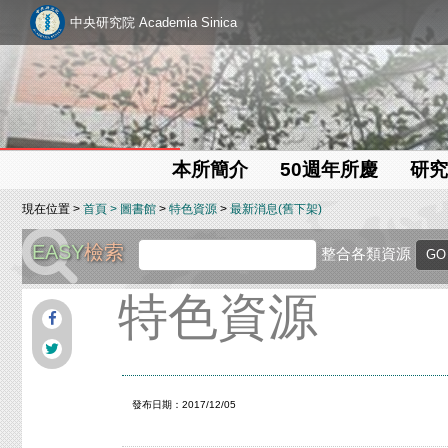
中央研究院 Academia Sinica
本所簡介
50週年所慶
研究
現在位置 >
首頁
>
圖書館
>
特色資源
>
最新消息(舊下架)
EASY
檢索
整合各類資源
特色資源
發布日期：2017/12/05