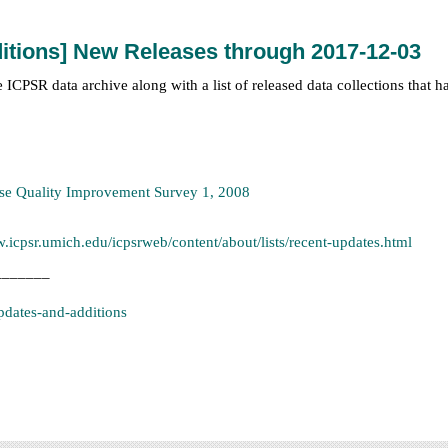
itions] New Releases through 2017-12-03
he ICPSR data archive along with a list of released data collections that 
se Quality Improvement Survey 1, 2008
w.icpsr.umich.edu/icpsrweb/content/about/lists/recent-updates.html
_______
updates-and-additions