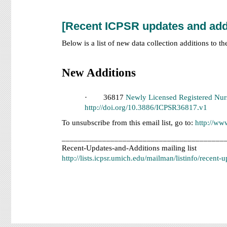
[Recent ICPSR updates and add
Below is a list of new data collection additions to t
New Additions
· 36817
Newly Licensed Registered Nur
http://doi.org/10.3886/ICPSR36817.v1
To unsubscribe from this email list, go to:
http://ww
________________________________________
Recent-Updates-and-Additions mailing list
http://lists.icpsr.umich.edu/mailman/listinfo/recent-