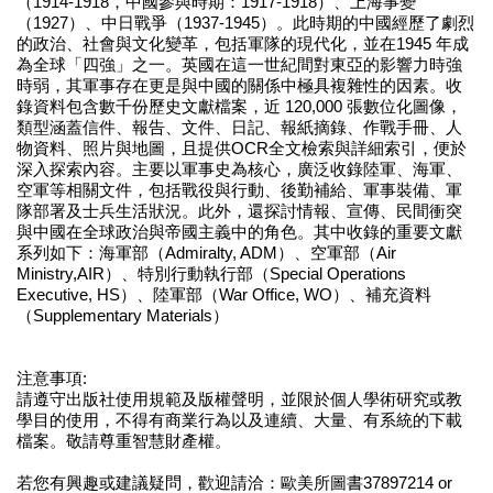
（1914-1918，中國參與時期：1917-1918）、上海事變
（1927）、中日戰爭（1937-1945）。此時期的中國經歷了劇烈
的政治、社會與文化變革，包括軍隊的現代化，並在1945 年成
為全球「四強」之一。英國在這一世紀間對東亞的影響力時強
時弱，其軍事存在更是與中國的關係中極具複雜性的因素。收
錄資料包含數千份歷史文獻檔案，近 120,000 張數位化圖像，
類型涵蓋信件、報告、文件、日記、報紙摘錄、作戰手冊、人
物資料、照片與地圖，且提供OCR全文檢索與詳細索引，便於
深入探索內容。主要以軍事史為核心，廣泛收錄陸軍、海軍、
空軍等相關文件，包括戰役與行動、後勤補給、軍事裝備、軍
隊部署及士兵生活狀況。此外，還探討情報、宣傳、民間衝突
與中國在全球政治與帝國主義中的角色。其中收錄的重要文獻
系列如下：海軍部（Admiralty, ADM）、空軍部（Air
Ministry,AIR）、特別行動執行部（Special Operations
Executive, HS）、陸軍部（War Office, WO）、補充資料
（Supplementary Materials）
注意事項:
請遵守出版社使用規範及版權聲明，並限於個人學術研究或教
學目的使用，不得有商業行為以及連續、大量、有系統的下載
檔案。敬請尊重智慧財產權。
若您有興趣或建議疑問，歡迎請洽：歐美所圖書37897214 or