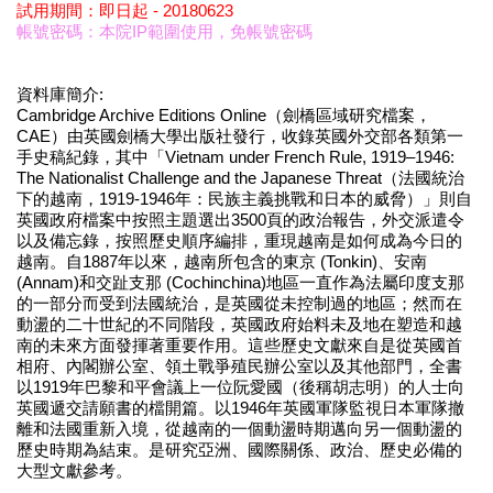
試用期間：即日起 - 20180623
帳號密碼：本院IP範圍使用，免帳號密碼
資料庫簡介:
Cambridge Archive Editions Online（劍橋區域研究檔案，
CAE）由英國劍橋大學出版社發行，收錄英國外交部各類第一
手史稿紀錄，其中「Vietnam under French Rule, 1919–1946:
The Nationalist Challenge and the Japanese Threat（法國統治
下的越南，1919-1946年：民族主義挑戰和日本的威脅）」則自
英國政府檔案中按照主題選出3500頁的政治報告，外交派遣令
以及備忘錄，按照歷史順序編排，重現越南是如何成為今日的
越南。自1887年以來，越南所包含的東京 (Tonkin)、安南
(Annam)和交趾支那 (Cochinchina)地區一直作為法屬印度支那
的一部分而受到法國統治，是英國從未控制過的地區；然而在
動盪的二十世紀的不同階段，英國政府始料未及地在塑造和越
南的未來方面發揮著重要作用。這些歷史文獻來自是從英國首
相府、內閣辦公室、領土戰爭殖民辦公室以及其他部門，全書
以1919年巴黎和平會議上一位阮愛國（後稱胡志明）的人士向
英國遞交請願書的檔開篇。以1946年英國軍隊監視日本軍隊撤
離和法國重新入境，從越南的一個動盪時期邁向另一個動盪的
歷史時期為結束。是研究亞洲、國際關係、政治、歷史必備的
大型文獻參考。