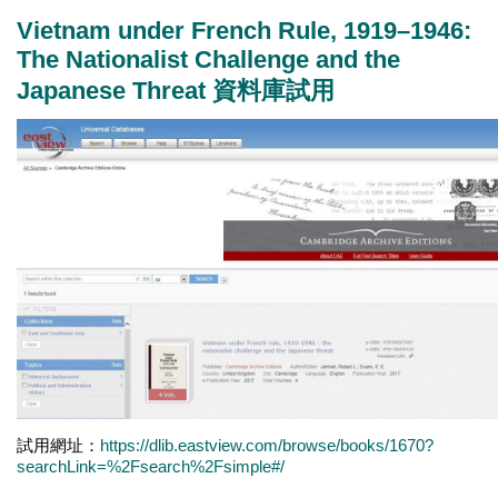
Vietnam under French Rule, 1919–1946:
The Nationalist Challenge and the
Japanese Threat 資料庫試用
試用網址：
https://dlib.eastview.com/browse/books/1670?
searchLink=%2Fsearch%2Fsimple#/