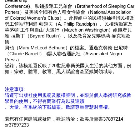
Leadership
Conference)、臥鋪搬運工兄弟會（Brotherhood of Sleeping Car
Porters）及美國全國有色人種女性協會（National Association
of Colored Women’s Clubs）。此模組中的民權領袖檔指民權及
勞工領袖菲利浦·藍道夫（A. Philip Randolph）、民權活動家及
華盛頓“工作與自由”大遊行（March on Washington）組織者貝
雅·拉斯丁（Bayard Rustin）、以及教育家先驅瑪莉‧麥克裡歐
德‧
貝頌（Mary McLeod Bethune）的檔案。通過克勞德·巴尼特
（Claude Barnett）[i]黑人聯合通訊社（Associated Negro
Press）
記錄，該模組還反映了20世紀非裔美國人生活的其他方面，例
如：宗教、體育、教育、黑人聯誼會甚至娛樂領域等。
注意事項:
請遵守出版社使用規範及版權聲明，並限於個人學術研究或教
學目的使用，不得有商業行為以及連續
、大量、有系統的下載檔案。敬請尊重智慧財產權。
若您有任何建議或疑問，歡迎請洽：歐美所圖書37897214
or37897233