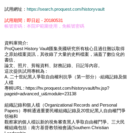
試用網址：
https://search.proquest.com/historyvault
試用期間：即日起 - 20180531
帳號密碼：本院IP範圍使用，免帳號密碼
資料庫簡介:
ProQuest History Vault匯集美國研究所有核心且過往難以取得
之原始檔案資訊，其收錄了大量的史料檔案，涵蓋了數位化的
書信、
論文、照片、剪報資料、財務記錄、日記等內容。
這次提供試用專輯為 :
A.
二十世紀黑人爭取自由權利抗爭（第一部分）-組織記錄及個
人檔
專輯URL : https://hv.proquest.com/historyvault/hv.jsp?
pageid=advanced_ui&module=23138
組織記錄和個人檔（Organizational Records and Personal
Papers）專輯通過重要民權組織記錄及20世紀黑人自由權鬥爭
領袖和
觀察家的個人檔以新的視角審查黑人爭取自由權鬥爭。三大民
權組織包括：南方基督教領袖會議(Southern Christian