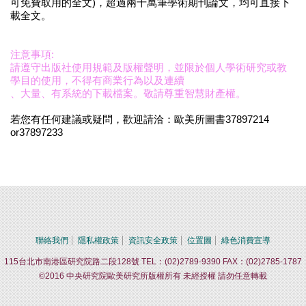
可免費取用的全文)，超過兩千萬筆學術期刊論文，均可直接下
載全文。
注意事項:
請遵守出版社使用規範及版權聲明，並限於個人學術研究或教
學目的使用，不得有商業行為以及連續
、大量、有系統的下載檔案。敬請尊重智慧財產權。
若您有任何建議或疑問，歡迎請洽：歐美所圖書37897214
or37897233
聯絡我們
隱私權政策
資訊安全政策
位置圖
綠色消費宣導
115台北市南港區研究院路二段128號 TEL：(02)2789-9390 FAX：(02)2785-1787
©2016 中央研究院歐美研究所版權所有 未經授權 請勿任意轉載